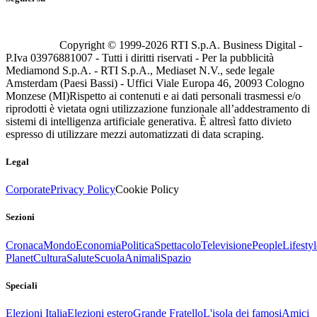
Copyright © 1999-
2026
RTI S.p.A. Business Digital -
P.Iva 03976881007 - Tutti i diritti riservati - Per la pubblicità
Mediamond S.p.A. - RTI S.p.A., Mediaset N.V., sede legale
Amsterdam (Paesi Bassi) - Uffici Viale Europa 46, 20093 Cologno
Monzese (MI)
Rispetto ai contenuti e ai dati personali trasmessi e/o
riprodotti è vietata ogni utilizzazione funzionale all’addestramento di
sistemi di intelligenza artificiale generativa. È altresì fatto divieto
espresso di utilizzare mezzi automatizzati di data scraping.
Legal
Corporate
Privacy Policy
Cookie Policy
Sezioni
Cronaca
Mondo
Economia
Politica
Spettacolo
Televisione
People
Lifestyl
Planet
Cultura
Salute
Scuola
Animali
Spazio
Speciali
Elezioni Italia
Elezioni estero
Grande Fratello
L'isola dei famosi
Amici