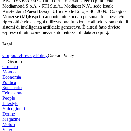
P.Iva 03976881007 - Tutti i diritti riservati - Per la pubblicità
Mediamond S.p.A. - RTI S.p.A., Mediaset N.V., sede legale
Amsterdam (Paesi Bassi) - Uffici Viale Europa 46, 20093 Cologno
Monzese (MI)
Rispetto ai contenuti e ai dati personali trasmessi e/o
riprodotti è vietata ogni utilizzazione funzionale all’addestramento di
sistemi di intelligenza artificiale generativa. È altresì fatto divieto
espresso di utilizzare mezzi automatizzati di data scraping.
Legal
Corporate
Privacy Policy
Cookie Policy
Sezioni
Cronaca
Mondo
Economia
Politica
Spettacolo
Televisione
People
Lifestyle
Videogiochi
Donne
Magazine
Motori
Viaggi