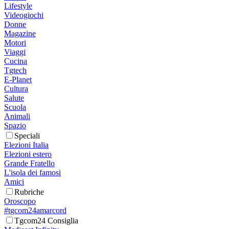
Lifestyle
Videogiochi
Donne
Magazine
Motori
Viaggi
Cucina
Tgtech
E-Planet
Cultura
Salute
Scuola
Animali
Spazio
Speciali
Elezioni Italia
Elezioni estero
Grande Fratello
L'isola dei famosi
Amici
Rubriche
Oroscopo
#tgcom24amarcord
Tgcom24 Consiglia