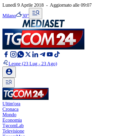
Lunedì 9 Aprile 2018
-
Aggiornato alle
09:07
Milano
30°
Leone
(23 Lug - 23 Ago)
Ultim'ora
Cronaca
Mondo
Economia
TgcomLab
Televisione