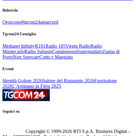
Rubriche
Oroscopo
#tgcom24amarcord
Tgcom24 Consiglia
Mediaset Infinity
R101
Radio 105
Virgin Radio
Radio
Montecarlo
Radio Subasio
Comingsoon
Superguidatv
Zuppa di
Porro
Non Sprecare
Cotto e Mangiato
Eventi
Identità Golose 2026
Salone del Risparmio 2026
Fuorisalone
2026
L'Artigiano in Fiera 2025
Seguici su
Copyright © 1999-
2026
RTI S.p.A. Business Digital -