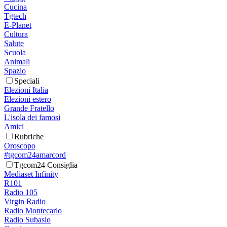
Cucina
Tgtech
E-Planet
Cultura
Salute
Scuola
Animali
Spazio
Speciali
Elezioni Italia
Elezioni estero
Grande Fratello
L'isola dei famosi
Amici
Rubriche
Oroscopo
#tgcom24amarcord
Tgcom24 Consiglia
Mediaset Infinity
R101
Radio 105
Virgin Radio
Radio Montecarlo
Radio Subasio