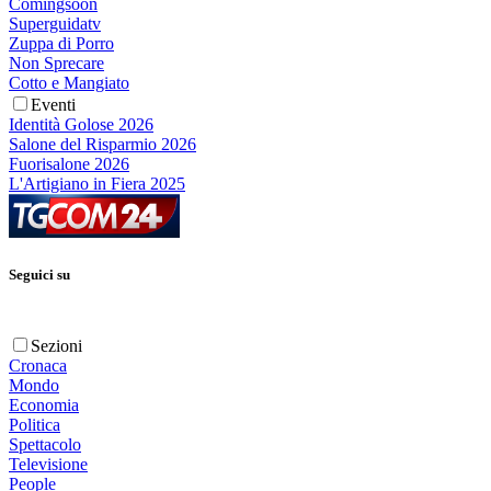
Comingsoon
Superguidatv
Zuppa di Porro
Non Sprecare
Cotto e Mangiato
Eventi
Identità Golose 2026
Salone del Risparmio 2026
Fuorisalone 2026
L'Artigiano in Fiera 2025
Seguici su
Sezioni
Cronaca
Mondo
Economia
Politica
Spettacolo
Televisione
People