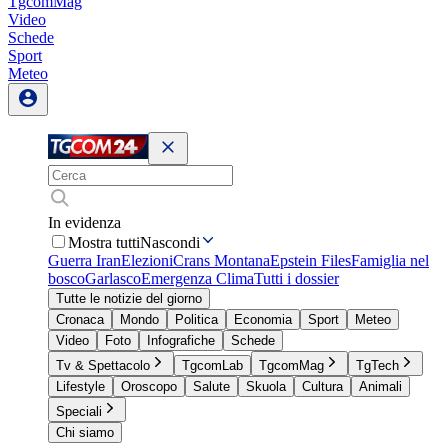
TgcomMag
Video
Schede
Sport
Meteo
In evidenza
Mostra tutti
Nascondi
Guerra Iran
Elezioni
Crans Montana
Epstein Files
Famiglia nel
bosco
Garlasco
Emergenza Clima
Tutti i dossier
Tutte le notizie del giorno
Cronaca
Mondo
Politica
Economia
Sport
Meteo
Video
Foto
Infografiche
Schede
Tv & Spettacolo
TgcomLab
TgcomMag
TgTech
Lifestyle
Oroscopo
Salute
Skuola
Cultura
Animali
Speciali
Chi siamo