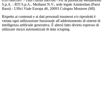
03976881007 - Tutti i diritti riservati - Per la pubblicità Mediamond
S.p.A. - RTI S.p.A., Mediaset N.V., sede legale Amsterdam (Paesi
Bassi) - Uffici Viale Europa 46, 20093 Cologno Monzese (MI)
Rispetto ai contenuti e ai dati personali trasmessi e/o riprodotti è
vietata ogni utilizzazione funzionale all’addestramento di sistemi di
intelligenza artificiale generativa. È altresì fatto divieto espresso di
utilizzare mezzi automatizzati di data scraping.