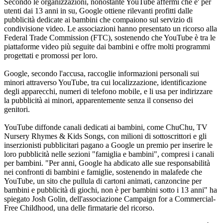
Secondo le organizzazioni, nonostante YouTube affermi che e' per
utenti dai 13 anni in su, Google ottiene rilevanti profitti dalle
pubblicità dedicate ai bambini che compaiono sul servizio di
condivisione video. Le associazioni hanno presentato un ricorso alla
Federal Trade Commission (FTC), sostenendo che YouTube è tra le
piattaforme video più seguite dai bambini e offre molti programmi
progettati e promossi per loro.
Google, secondo l'accusa, raccoglie informazioni personali sui
minori attraverso YouTube, tra cui localizzazione, identificazione
degli apparecchi, numeri di telefono mobile, e li usa per indirizzare
la pubblicità ai minori, apparentemente senza il consenso dei
genitori.
YouTube diffonde canali dedicati ai bambini, come ChuChu, TV
Nursery Rhymes & Kids Songs, con milioni di sottoscrittori e gli
inserzionisti pubblicitari pagano a Google un premio per inserire le
loro pubblicità nelle sezioni "famiglia e bambini", compresi i canali
per bambini. "Per anni, Google ha abdicato alle sue responsabilità
nei confronti di bambini e famiglie, sostenendo in malafede che
YouTube, un sito che pullula di cartoni animati, canzoncine per
bambini e pubblicità di giochi, non è per bambini sotto i 13 anni" ha
spiegato Josh Golin, dell'associazione Campaign for a Commercial-
Free Childhood, una delle firmatarie del ricorso.