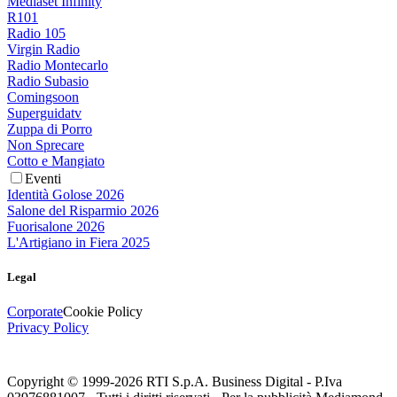
Mediaset Infinity
R101
Radio 105
Virgin Radio
Radio Montecarlo
Radio Subasio
Comingsoon
Superguidatv
Zuppa di Porro
Non Sprecare
Cotto e Mangiato
Eventi
Identità Golose 2026
Salone del Risparmio 2026
Fuorisalone 2026
L'Artigiano in Fiera 2025
Legal
Corporate
Cookie Policy
Privacy Policy
Copyright © 1999-
2026
RTI S.p.A. Business Digital - P.Iva