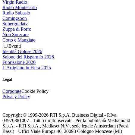
Virgin Radio
Radio Montecarlo
Radio Subasio
Comingsoon
Superguidatv
Zuppa di Porro
Non Sprecare
Cotto e Mangiato
Eventi
Identità Golose 2026
Salone del Risparmio 2026
Fuorisalone 2026
L'Artigiano in Fiera 2025
Legal
Corporate
Cookie Policy
Privacy Policy
Copyright © 1999-
2026
RTI S.p.A. Business Digital - P.Iva
03976881007 - Tutti i diritti riservati - Per la pubblicità Mediamond
S.p.A. - RTI S.p.A., Mediaset N.V., sede legale Amsterdam (Paesi
Bassi) - Uffici Viale Europa 46, 20093 Cologno Monzese (MI)