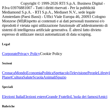
Copyright © 1999-
2026
RTI S.p.A. Business Digital -
P.Iva 03976881007 - Tutti i diritti riservati - Per la pubblicità
Mediamond S.p.A. - RTI S.p.A., Mediaset N.V., sede legale
Amsterdam (Paesi Bassi) - Uffici Viale Europa 46, 20093 Cologno
Monzese (MI)
Rispetto ai contenuti e ai dati personali trasmessi e/o
riprodotti è vietata ogni utilizzazione funzionale all’addestramento di
sistemi di intelligenza artificiale generativa. È altresì fatto divieto
espresso di utilizzare mezzi automatizzati di data scraping.
Legal
Corporate
Privacy Policy
Cookie Policy
Sezioni
Cronaca
Mondo
Economia
Politica
Spettacolo
Televisione
People
Lifestyl
Planet
Cultura
Salute
Scuola
Animali
Spazio
Speciali
Elezioni Italia
Elezioni estero
Grande Fratello
L'isola dei famosi
Amici
Rubriche