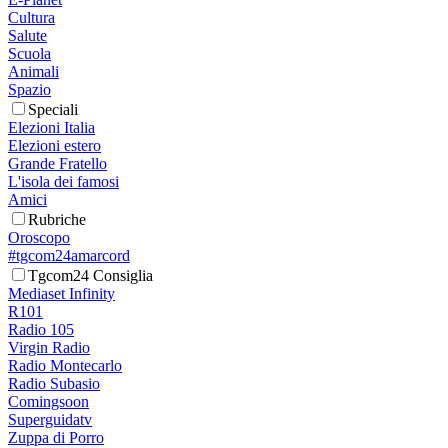
Cultura
Salute
Scuola
Animali
Spazio
Speciali
Elezioni Italia
Elezioni estero
Grande Fratello
L'isola dei famosi
Amici
Rubriche
Oroscopo
#tgcom24amarcord
Tgcom24 Consiglia
Mediaset Infinity
R101
Radio 105
Virgin Radio
Radio Montecarlo
Radio Subasio
Comingsoon
Superguidatv
Zuppa di Porro