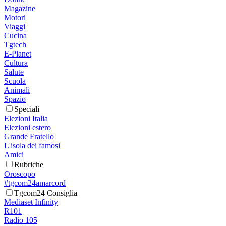
Magazine
Motori
Viaggi
Cucina
Tgtech
E-Planet
Cultura
Salute
Scuola
Animali
Spazio
Speciali
Elezioni Italia
Elezioni estero
Grande Fratello
L'isola dei famosi
Amici
Rubriche
Oroscopo
#tgcom24amarcord
Tgcom24 Consiglia
Mediaset Infinity
R101
Radio 105