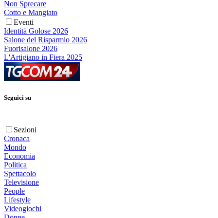
Non Sprecare
Cotto e Mangiato
Eventi
Identità Golose 2026
Salone del Risparmio 2026
Fuorisalone 2026
L'Artigiano in Fiera 2025
Seguici su
Sezioni
Cronaca
Mondo
Economia
Politica
Spettacolo
Televisione
People
Lifestyle
Videogiochi
Donne