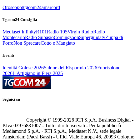
Oroscopo
#tgcom24amarcord
Tgcom24 Consiglia
Mediaset Infinity
R101
Radio 105
Virgin Radio
Radio
Montecarlo
Radio Subasio
Comingsoon
Superguidatv
Zuppa di
Porro
Non Sprecare
Cotto e Mangiato
Eventi
Identità Golose 2026
Salone del Risparmio 2026
Fuorisalone
2026
L'Artigiano in Fiera 2025
Seguici su
Copyright © 1999-
2026
RTI S.p.A. Business Digital -
P.Iva 03976881007 - Tutti i diritti riservati - Per la pubblicità
Mediamond S.p.A. - RTI S.p.A., Mediaset N.V., sede legale
Amsterdam (Paesi Bassi) - Uffici Viale Europa 46, 20093 Cologno