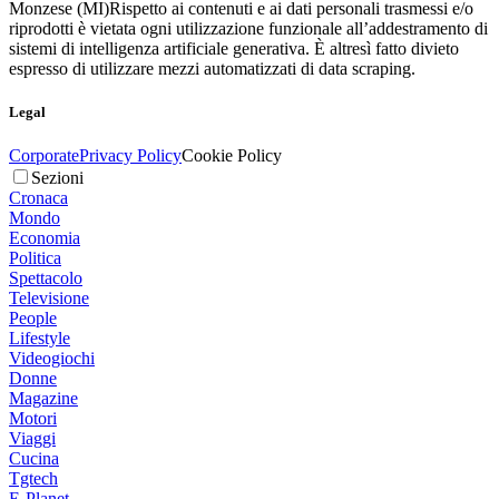
Monzese (MI)
Rispetto ai contenuti e ai dati personali trasmessi e/o
riprodotti è vietata ogni utilizzazione funzionale all’addestramento di
sistemi di intelligenza artificiale generativa. È altresì fatto divieto
espresso di utilizzare mezzi automatizzati di data scraping.
Legal
Corporate
Privacy Policy
Cookie Policy
Sezioni
Cronaca
Mondo
Economia
Politica
Spettacolo
Televisione
People
Lifestyle
Videogiochi
Donne
Magazine
Motori
Viaggi
Cucina
Tgtech
E-Planet