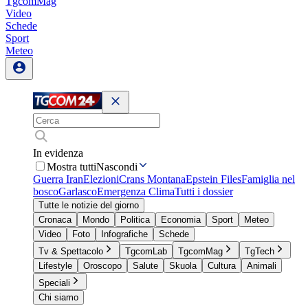
TgcomMag
Video
Schede
Sport
Meteo
In evidenza
Mostra tutti
Nascondi
Guerra Iran
Elezioni
Crans Montana
Epstein Files
Famiglia nel
bosco
Garlasco
Emergenza Clima
Tutti i dossier
Tutte le notizie del giorno
Cronaca
Mondo
Politica
Economia
Sport
Meteo
Video
Foto
Infografiche
Schede
Tv & Spettacolo
TgcomLab
TgcomMag
TgTech
Lifestyle
Oroscopo
Salute
Skuola
Cultura
Animali
Speciali
Chi siamo