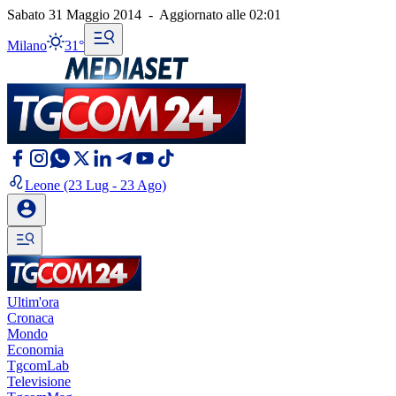
Sabato 31 Maggio 2014
-
Aggiornato alle
02:01
Milano
31°
Leone
(23 Lug - 23 Ago)
Ultim'ora
Cronaca
Mondo
Economia
TgcomLab
Televisione