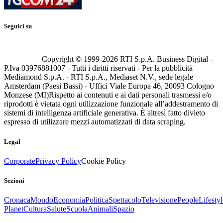
Seguici su
Copyright © 1999-
2026
RTI S.p.A. Business Digital -
P.Iva 03976881007 - Tutti i diritti riservati - Per la pubblicità
Mediamond S.p.A. - RTI S.p.A., Mediaset N.V., sede legale
Amsterdam (Paesi Bassi) - Uffici Viale Europa 46, 20093 Cologno
Monzese (MI)
Rispetto ai contenuti e ai dati personali trasmessi e/o
riprodotti è vietata ogni utilizzazione funzionale all’addestramento di
sistemi di intelligenza artificiale generativa. È altresì fatto divieto
espresso di utilizzare mezzi automatizzati di data scraping.
Legal
Corporate
Privacy Policy
Cookie Policy
Sezioni
Cronaca
Mondo
Economia
Politica
Spettacolo
Televisione
People
Lifestyl
Planet
Cultura
Salute
Scuola
Animali
Spazio