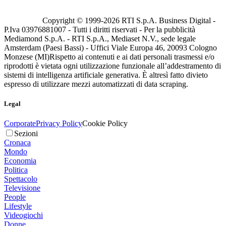
Copyright © 1999-
2026
RTI S.p.A. Business Digital -
P.Iva 03976881007 - Tutti i diritti riservati - Per la pubblicità
Mediamond S.p.A. - RTI S.p.A., Mediaset N.V., sede legale
Amsterdam (Paesi Bassi) - Uffici Viale Europa 46, 20093 Cologno
Monzese (MI)
Rispetto ai contenuti e ai dati personali trasmessi e/o
riprodotti è vietata ogni utilizzazione funzionale all’addestramento di
sistemi di intelligenza artificiale generativa. È altresì fatto divieto
espresso di utilizzare mezzi automatizzati di data scraping.
Legal
Corporate
Privacy Policy
Cookie Policy
Sezioni
Cronaca
Mondo
Economia
Politica
Spettacolo
Televisione
People
Lifestyle
Videogiochi
Donne