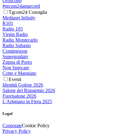
Oroscopo
#tgcom24amarcord
Tgcom24 Consiglia
Mediaset Infinity
R101
Radio 105
Virgin Radio
Radio Montecarlo
Radio Subasio
Comingsoon
Superguidatv
Zuppa di Porro
Non Sprecare
Cotto e Mangiato
Eventi
Identità Golose 2026
Salone del Risparmio 2026
Fuorisalone 2026
L'Artigiano in Fiera 2025
Legal
Corporate
Cookie Policy
Privacy Policy