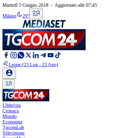
Martedì 5 Giugno 2018
-
Aggiornato alle
07:45
Milano
29°
Leone
(23 Lug - 23 Ago)
Ultim'ora
Cronaca
Mondo
Economia
TgcomLab
Televisione