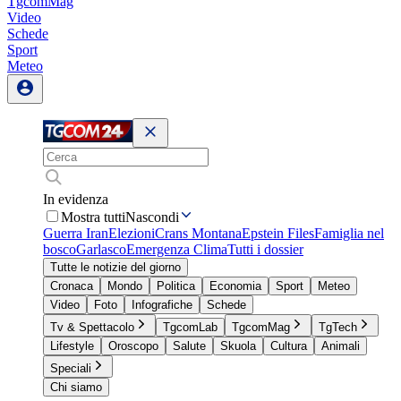
TgcomMag
Video
Schede
Sport
Meteo
In evidenza
Mostra tutti
Nascondi
Guerra Iran
Elezioni
Crans Montana
Epstein Files
Famiglia nel
bosco
Garlasco
Emergenza Clima
Tutti i dossier
Tutte le notizie del giorno
Cronaca
Mondo
Politica
Economia
Sport
Meteo
Video
Foto
Infografiche
Schede
Tv & Spettacolo
TgcomLab
TgcomMag
TgTech
Lifestyle
Oroscopo
Salute
Skuola
Cultura
Animali
Speciali
Chi siamo