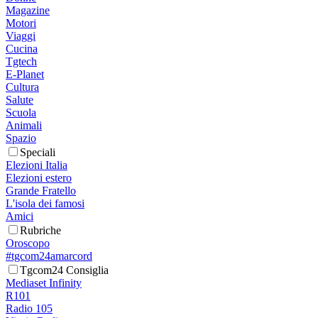
Magazine
Motori
Viaggi
Cucina
Tgtech
E-Planet
Cultura
Salute
Scuola
Animali
Spazio
Speciali
Elezioni Italia
Elezioni estero
Grande Fratello
L'isola dei famosi
Amici
Rubriche
Oroscopo
#tgcom24amarcord
Tgcom24 Consiglia
Mediaset Infinity
R101
Radio 105