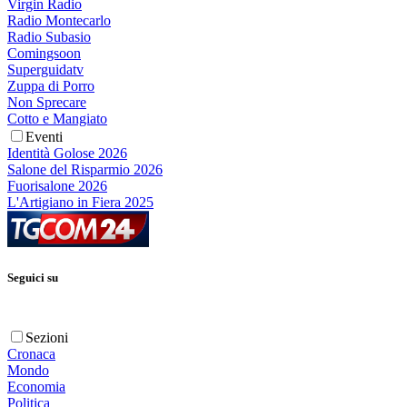
Virgin Radio
Radio Montecarlo
Radio Subasio
Comingsoon
Superguidatv
Zuppa di Porro
Non Sprecare
Cotto e Mangiato
Eventi
Identità Golose 2026
Salone del Risparmio 2026
Fuorisalone 2026
L'Artigiano in Fiera 2025
Seguici su
Sezioni
Cronaca
Mondo
Economia
Politica