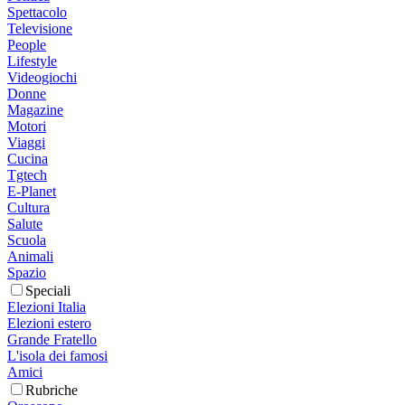
Spettacolo
Televisione
People
Lifestyle
Videogiochi
Donne
Magazine
Motori
Viaggi
Cucina
Tgtech
E-Planet
Cultura
Salute
Scuola
Animali
Spazio
Speciali
Elezioni Italia
Elezioni estero
Grande Fratello
L'isola dei famosi
Amici
Rubriche