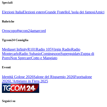
Speciali
Elezioni Italia
Elezioni estero
Grande Fratello
L'isola dei famosi
Amici
Rubriche
Oroscopo
#tgcom24amarcord
Tgcom24 Consiglia
Mediaset Infinity
R101
Radio 105
Virgin Radio
Radio
Montecarlo
Radio Subasio
Comingsoon
Superguidatv
Zuppa di
Porro
Non Sprecare
Cotto e Mangiato
Eventi
Identità Golose 2026
Salone del Risparmio 2026
Fuorisalone
2026
L'Artigiano in Fiera 2025
Seguici su