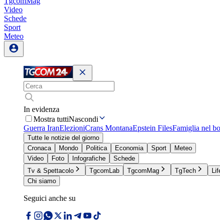
TgcomMag
Video
Schede
Sport
Meteo
In evidenza
Mostra tutti
Nascondi
Guerra Iran
Elezioni
Crans Montana
Epstein Files
Famiglia nel b
Tutte le notizie del giorno
Cronaca
Mondo
Politica
Economia
Sport
Meteo
Video
Foto
Infografiche
Schede
Tv & Spettacolo
TgcomLab
TgcomMag
TgTech
Lif
Chi siamo
Seguici anche su