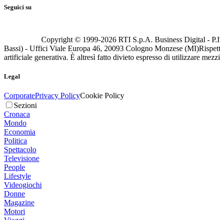
Seguici su
Copyright © 1999-
2026
RTI S.p.A. Business Digital - P.I
Bassi) - Uffici Viale Europa 46, 20093 Cologno Monzese (MI)
Rispett
artificiale generativa. È altresì fatto divieto espresso di utilizzare mez
Legal
Corporate
Privacy Policy
Cookie Policy
Sezioni
Cronaca
Mondo
Economia
Politica
Spettacolo
Televisione
People
Lifestyle
Videogiochi
Donne
Magazine
Motori