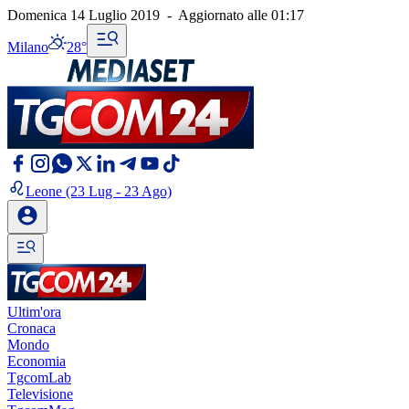
Domenica 14 Luglio 2019
-
Aggiornato alle
01:17
Milano
28°
Leone
(23 Lug - 23 Ago)
Ultim'ora
Cronaca
Mondo
Economia
TgcomLab
Televisione