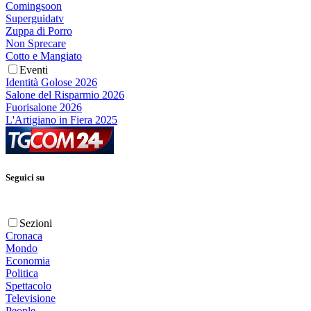
Comingsoon
Superguidatv
Zuppa di Porro
Non Sprecare
Cotto e Mangiato
Eventi
Identità Golose 2026
Salone del Risparmio 2026
Fuorisalone 2026
L'Artigiano in Fiera 2025
Seguici su
Sezioni
Cronaca
Mondo
Economia
Politica
Spettacolo
Televisione
People