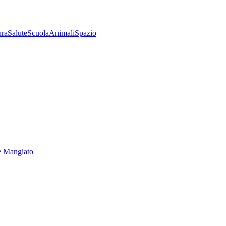
ura
Salute
Scuola
Animali
Spazio
e Mangiato