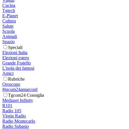
Viaggi
Cucina
Tgtech
E-Planet
Cultura
Salute
Scuola
Animali
Spazio
Speciali
Elezioni Italia
Elezioni estero
Grande Fratello
L'isola dei famosi
Amici
Rubriche
Oroscopo
#tgcom24amarcord
Tgcom24 Consiglia
Mediaset Infinity
R101
Radio 105
Virgin Radio
Radio Montecarlo
Radio Subasio