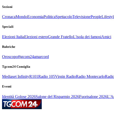
Sezioni
Cronaca
Mondo
Economia
Politica
Spettacolo
Televisione
People
Lifestyl
Speciali
Elezioni Italia
Elezioni estero
Grande Fratello
L'isola dei famosi
Amici
Rubriche
Oroscopo
#tgcom24amarcord
Tgcom24 Consiglia
Mediaset Infinity
R101
Radio 105
Virgin Radio
Radio Montecarlo
Radio
Eventi
Identità Golose 2026
Salone del Risparmio 2026
Fuorisalone 2026
L'Ar