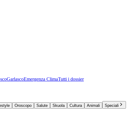
osco
Garlasco
Emergenza Clima
Tutti i dossier
estyle
Oroscopo
Salute
Skuola
Cultura
Animali
Speciali