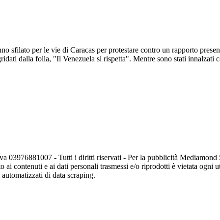
o sfilato per le vie di Caracas per protestare contro un rapporto present
idati dalla folla, "Il Venezuela si rispetta". Mentre sono stati innalzati 
va 03976881007 - Tutti i diritti riservati - Per la pubblicità Mediamon
o ai contenuti e ai dati personali trasmessi e/o riprodotti è vietata ogni 
zi automatizzati di data scraping.