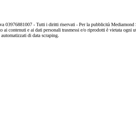
va 03976881007 - Tutti i diritti riservati - Per la pubblicità Mediamon
o ai contenuti e ai dati personali trasmessi e/o riprodotti è vietata ogni 
zi automatizzati di data scraping.