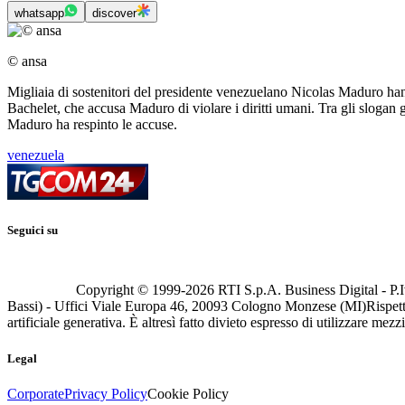
whatsapp
discover
© ansa
Migliaia di sostenitori del presidente venezuelano Nicolas Maduro hann
Bachelet, che accusa Maduro di violare i diritti umani. Tra gli slogan gr
Maduro ha respinto le accuse.
venezuela
Seguici su
Copyright © 1999-
2026
RTI S.p.A. Business Digital - P.I
Bassi) - Uffici Viale Europa 46, 20093 Cologno Monzese (MI)
Rispett
artificiale generativa. È altresì fatto divieto espresso di utilizzare mez
Legal
Corporate
Privacy Policy
Cookie Policy