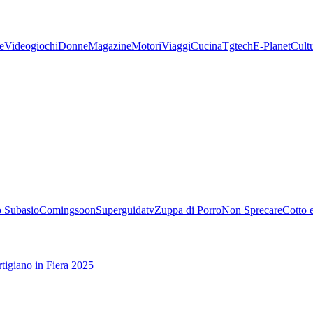
e
Videogiochi
Donne
Magazine
Motori
Viaggi
Cucina
Tgtech
E-Planet
Cult
 Subasio
Comingsoon
Superguidatv
Zuppa di Porro
Non Sprecare
Cotto 
tigiano in Fiera 2025