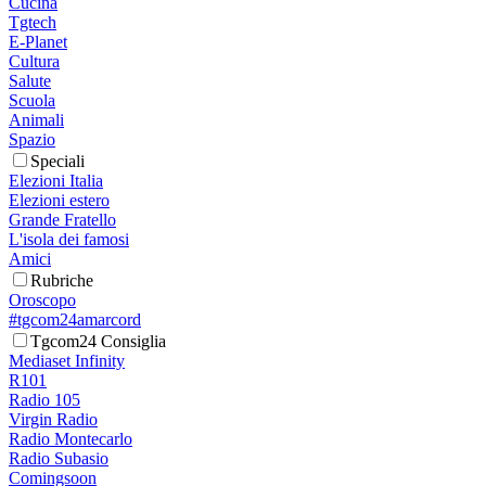
Cucina
Tgtech
E-Planet
Cultura
Salute
Scuola
Animali
Spazio
Speciali
Elezioni Italia
Elezioni estero
Grande Fratello
L'isola dei famosi
Amici
Rubriche
Oroscopo
#tgcom24amarcord
Tgcom24 Consiglia
Mediaset Infinity
R101
Radio 105
Virgin Radio
Radio Montecarlo
Radio Subasio
Comingsoon