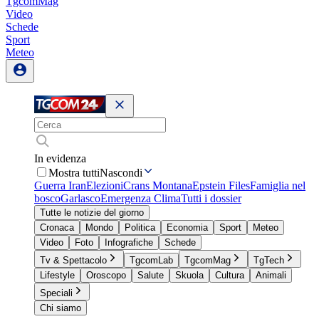
TgcomMag
Video
Schede
Sport
Meteo
In evidenza
Mostra tutti
Nascondi
Guerra Iran
Elezioni
Crans Montana
Epstein Files
Famiglia nel
bosco
Garlasco
Emergenza Clima
Tutti i dossier
Tutte le notizie del giorno
Cronaca
Mondo
Politica
Economia
Sport
Meteo
Video
Foto
Infografiche
Schede
Tv & Spettacolo
TgcomLab
TgcomMag
TgTech
Lifestyle
Oroscopo
Salute
Skuola
Cultura
Animali
Speciali
Chi siamo