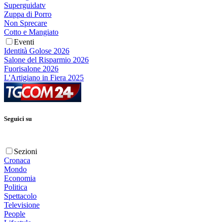
Superguidatv
Zuppa di Porro
Non Sprecare
Cotto e Mangiato
Eventi
Identità Golose 2026
Salone del Risparmio 2026
Fuorisalone 2026
L'Artigiano in Fiera 2025
Seguici su
Sezioni
Cronaca
Mondo
Economia
Politica
Spettacolo
Televisione
People