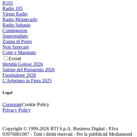
R101
Radio 105
Virgin Radio
Radio Montecarlo
Radio Subasio
Comingsoon
Superguidatv
Zuppa di Porro
Non Sprecare
Cotto e Mangiato
Eventi
Identità Golose 2026
Salone del Risparmio 2026
Fuorisalone 2026
L'Artigiano in Fiera 2025
Legal
Corporate
Cookie Policy
Privacy Policy
Copyright © 1999-
2026
RTI S.p.A. Business Digital - P.Iva
03976881007 - Tutti i diritti riservati - Per la pubblicità Mediamond