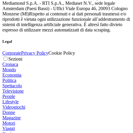
Mediamond S.p.A. - RTI S.p.A., Mediaset N.V., sede legale
Amsterdam (Paesi Bassi) - Uffici Viale Europa 46, 20093 Cologno
Monzese (MI)
Rispetto ai contenuti e ai dati personali trasmessi e/o
riprodotti è vietata ogni utilizzazione funzionale all’addestramento di
sistemi di intelligenza artificiale generativa. È altresì fatto divieto
espresso di utilizzare mezzi automatizzati di data scraping.
Legal
Corporate
Privacy Policy
Cookie Policy
Sezioni
Cronaca
Mondo
Economia
Politica
Spettacolo
Televisione
People
Lifestyle
Videogiochi
Donne
Magazine
Motori
Viaggi