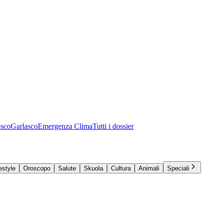
osco
Garlasco
Emergenza Clima
Tutti i dossier
estyle
Oroscopo
Salute
Skuola
Cultura
Animali
Speciali