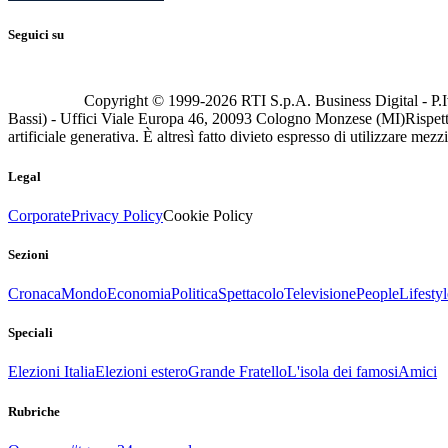
Seguici su
Copyright © 1999-
2026
RTI S.p.A. Business Digital - P.I
Bassi) - Uffici Viale Europa 46, 20093 Cologno Monzese (MI)
Rispett
artificiale generativa. È altresì fatto divieto espresso di utilizzare mez
Legal
Corporate
Privacy Policy
Cookie Policy
Sezioni
Cronaca
Mondo
Economia
Politica
Spettacolo
Televisione
People
Lifestyl
Speciali
Elezioni Italia
Elezioni estero
Grande Fratello
L'isola dei famosi
Amici
Rubriche