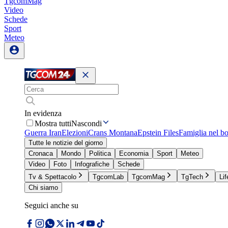
TgcomMag
Video
Schede
Sport
Meteo
In evidenza
Mostra tutti
Nascondi
Guerra Iran
Elezioni
Crans Montana
Epstein Files
Famiglia nel b
Tutte le notizie del giorno
Cronaca
Mondo
Politica
Economia
Sport
Meteo
Video
Foto
Infografiche
Schede
Tv & Spettacolo
TgcomLab
TgcomMag
TgTech
Lif
Chi siamo
Seguici anche su