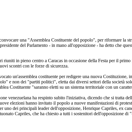
 convocare una "Assemblea Costituente del popolo", per riformare la strut
presidente del Parlamento - in mano all'opposizione - ha detto che quest
 riuniti in pieno centro a Caracas in occasione della Festa per il primo m
uovi scontri con le forze di sicurezza.
cato un'assemblea costituente per redigere una nuova Costituzione, in so
" e non dei "partiti politici", eletta dai diversi settori della società s
blea Costituente "saranno eletti su un sistema territoriale con un caratt
ne venezuelana ha respinto subito l'iniziativa, dicendo che si tratta del
 nuove elezioni hanno invitato il popolo a nuove manifestazioni di protes
ter uno dei principali leader dell'opposizione, Henrique Capriles, ex can
onato Capriles, che ha chiesto a tutti i sostenitori dell'opposizione di "d