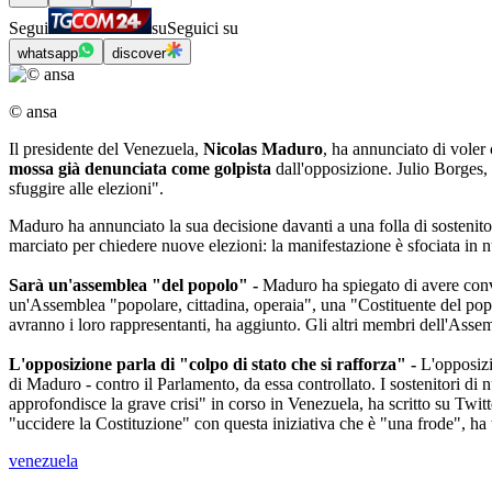
Segui
su
Seguici su
whatsapp
discover
© ansa
Il presidente del Venezuela,
Nicolas Maduro
, ha annunciato di voler
mossa già denunciata come golpista
dall'opposizione. Julio Borges, 
sfuggire alle elezioni".
Maduro ha annunciato la sua decisione davanti a una folla di sostenitori
marciato per chiedere nuove elezioni: la manifestazione è sfociata in n
Sarà un'assemblea "del popolo" -
Maduro ha spiegato di avere convo
un'Assemblea "popolare, cittadina, operaia", una "Costituente del popolo
avranno i loro rappresentanti, ha aggiunto. Gli altri membri dell'Assem
L'opposizione parla di "colpo di stato che si rafforza" -
L'opposizio
di Maduro - contro il Parlamento, da essa controllato. I sostenitori di
approfondisce la grave crisi" in corso in Venezuela, ha scritto su Twit
"uccidere la Costituzione" con questa iniziativa che è "una frode", ha tu
venezuela