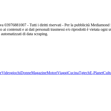
va 03976881007 - Tutti i diritti riservati - Per la pubblicità Mediamon
o ai contenuti e ai dati personali trasmessi e/o riprodotti è vietata ogni 
zi automatizzati di data scraping.
e
Videogiochi
Donne
Magazine
Motori
Viaggi
Cucina
Tgtech
E-Planet
Cult