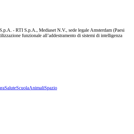
d S.p.A. - RTI S.p.A., Mediaset N.V., sede legale Amsterdam (Paesi
utilizzazione funzionale all’addestramento di sistemi di intelligenza
ura
Salute
Scuola
Animali
Spazio