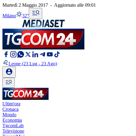
Martedì 2 Maggio 2017
-
Aggiornato alle
09:01
Milano
32°
Leone
(23 Lug - 23 Ago)
Ultim'ora
Cronaca
Mondo
Economia
TgcomLab
Televisione