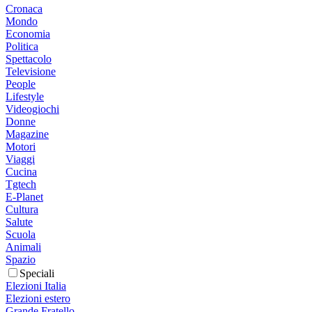
Cronaca
Mondo
Economia
Politica
Spettacolo
Televisione
People
Lifestyle
Videogiochi
Donne
Magazine
Motori
Viaggi
Cucina
Tgtech
E-Planet
Cultura
Salute
Scuola
Animali
Spazio
Speciali
Elezioni Italia
Elezioni estero
Grande Fratello