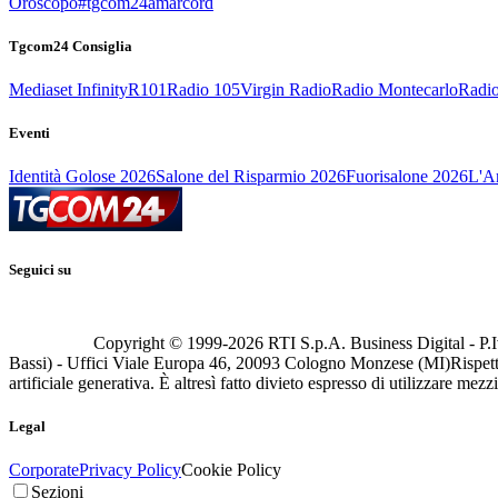
Oroscopo
#tgcom24amarcord
Tgcom24 Consiglia
Mediaset Infinity
R101
Radio 105
Virgin Radio
Radio Montecarlo
Radio
Eventi
Identità Golose 2026
Salone del Risparmio 2026
Fuorisalone 2026
L'Ar
Seguici su
Copyright © 1999-
2026
RTI S.p.A. Business Digital - P.I
Bassi) - Uffici Viale Europa 46, 20093 Cologno Monzese (MI)
Rispett
artificiale generativa. È altresì fatto divieto espresso di utilizzare mez
Legal
Corporate
Privacy Policy
Cookie Policy
Sezioni