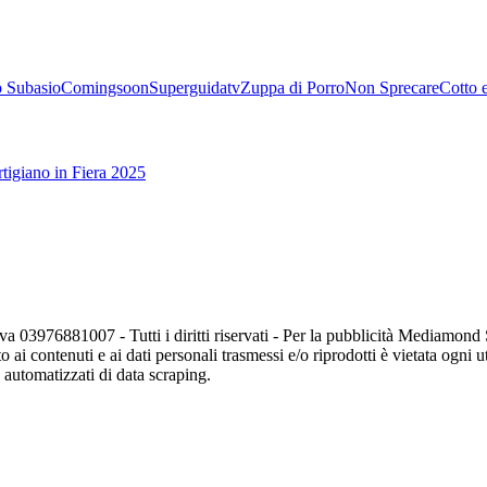
 Subasio
Comingsoon
Superguidatv
Zuppa di Porro
Non Sprecare
Cotto 
tigiano in Fiera 2025
va 03976881007 - Tutti i diritti riservati - Per la pubblicità Mediamon
o ai contenuti e ai dati personali trasmessi e/o riprodotti è vietata ogni 
zi automatizzati di data scraping.