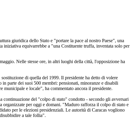
tura giuridica dello Stato e "portare la pace al nostro Paese", una
a iniziativa equivarrebbe a "una Costituente truffa, inventata solo per
aggio. Nelle stesse ore, in altri luoghi della città, l'opposizione ha
stituzione di quella del 1999. Il presidente ha detto di volere
olo in parte dei suoi 500 membri: pensionati, minoranze e disabili
ere municipale e locale", ha commentato ancora il presidente.
la continuazione del "colpo di stato" condotto - secondo gli avversari
ta organizzate per oggi e domani. "Maduro rafforza il colpo di stato e
didato per le elezioni presidenziali. Le autorità di Caracas vogliono
isubbidire a tale follia".