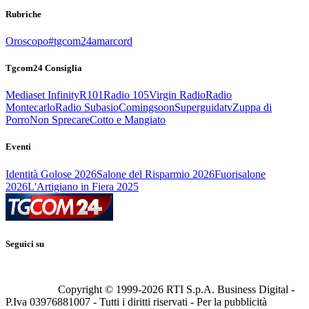
Rubriche
Oroscopo
#tgcom24amarcord
Tgcom24 Consiglia
Mediaset Infinity
R101
Radio 105
Virgin Radio
Radio
Montecarlo
Radio Subasio
Comingsoon
Superguidatv
Zuppa di
Porro
Non Sprecare
Cotto e Mangiato
Eventi
Identità Golose 2026
Salone del Risparmio 2026
Fuorisalone
2026
L'Artigiano in Fiera 2025
Seguici su
Copyright © 1999-
2026
RTI S.p.A. Business Digital -
P.Iva 03976881007 - Tutti i diritti riservati - Per la pubblicità