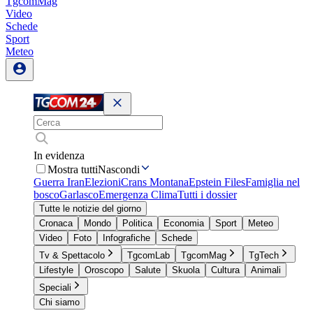
TgcomMag
Video
Schede
Sport
Meteo
In evidenza
Mostra tutti
Nascondi
Guerra Iran
Elezioni
Crans Montana
Epstein Files
Famiglia nel
bosco
Garlasco
Emergenza Clima
Tutti i dossier
Tutte le notizie del giorno
Cronaca
Mondo
Politica
Economia
Sport
Meteo
Video
Foto
Infografiche
Schede
Tv & Spettacolo
TgcomLab
TgcomMag
TgTech
Lifestyle
Oroscopo
Salute
Skuola
Cultura
Animali
Speciali
Chi siamo