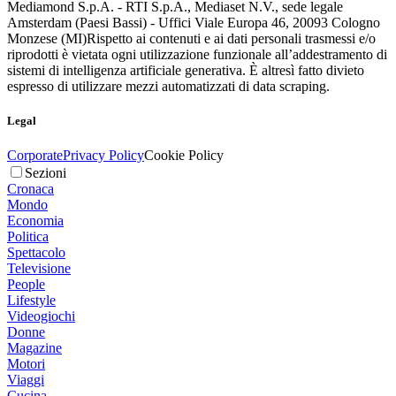
Mediamond S.p.A. - RTI S.p.A., Mediaset N.V., sede legale
Amsterdam (Paesi Bassi) - Uffici Viale Europa 46, 20093 Cologno
Monzese (MI)
Rispetto ai contenuti e ai dati personali trasmessi e/o
riprodotti è vietata ogni utilizzazione funzionale all’addestramento di
sistemi di intelligenza artificiale generativa. È altresì fatto divieto
espresso di utilizzare mezzi automatizzati di data scraping.
Legal
Corporate
Privacy Policy
Cookie Policy
Sezioni
Cronaca
Mondo
Economia
Politica
Spettacolo
Televisione
People
Lifestyle
Videogiochi
Donne
Magazine
Motori
Viaggi
Cucina