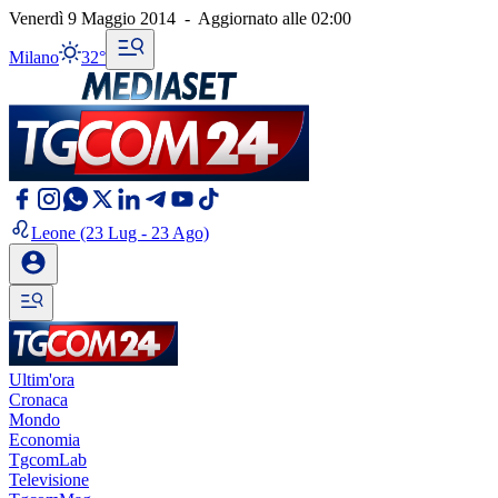
Venerdì 9 Maggio 2014
-
Aggiornato alle
02:00
Milano
32°
Leone
(23 Lug - 23 Ago)
Ultim'ora
Cronaca
Mondo
Economia
TgcomLab
Televisione