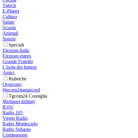
Tgtech
E-Planet
Cultura
Salute
Scuola
Animali
Spazio
Speciali
Elezioni Italia
Elezioni estero
Grande Fratello
L'isola dei famosi
Amici
Rubriche
Oroscopo
#tgcom24amarcord
Tgcom24 Consiglia
Mediaset Infinity
R101
Radio 105
Virgin Radio
Radio Montecarlo
Radio Subasio
Comingsoon