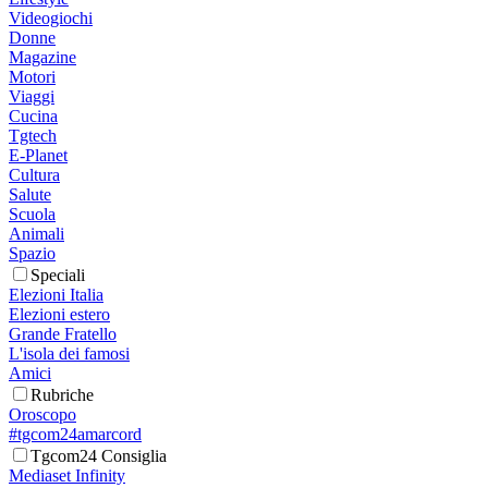
Videogiochi
Donne
Magazine
Motori
Viaggi
Cucina
Tgtech
E-Planet
Cultura
Salute
Scuola
Animali
Spazio
Speciali
Elezioni Italia
Elezioni estero
Grande Fratello
L'isola dei famosi
Amici
Rubriche
Oroscopo
#tgcom24amarcord
Tgcom24 Consiglia
Mediaset Infinity