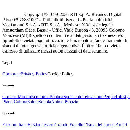
Copyright © 1999-
2026
RTI S.p.A. Business Digital -
P.Iva 03976881007 - Tutti i diritti riservati - Per la pubblicità
Mediamond S.p.A. - RTI S.p.A., Mediaset N.V., sede legale
Amsterdam (Paesi Bassi) - Uffici Viale Europa 46, 20093 Cologno
Monzese (MI)
Rispetto ai contenuti e ai dati personali trasmessi e/o
riprodotti è vietata ogni utilizzazione funzionale all’addestramento di
sistemi di intelligenza artificiale generativa. È altresì fatto divieto
espresso di utilizzare mezzi automatizzati di data scraping.
Legal
Corporate
Privacy Policy
Cookie Policy
Sezioni
Cronaca
Mondo
Economia
Politica
Spettacolo
Televisione
People
Lifestyl
Planet
Cultura
Salute
Scuola
Animali
Spazio
Speciali
Elezioni Italia
Elezioni estero
Grande Fratello
L'isola dei famosi
Amici