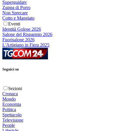
Superguidatv
Zuppa di Porro
Non Sprecare
Cotto e Mangiato
Eventi
Identità Golose 2026
Salone del Risparmio 2026
Fuorisalone 2026
L'Artigiano in Fiera 2025
Seguici su
Sezioni
Cronaca
Mondo
Economia
Politica
Spettacolo
Televisione
People
Lifestyle