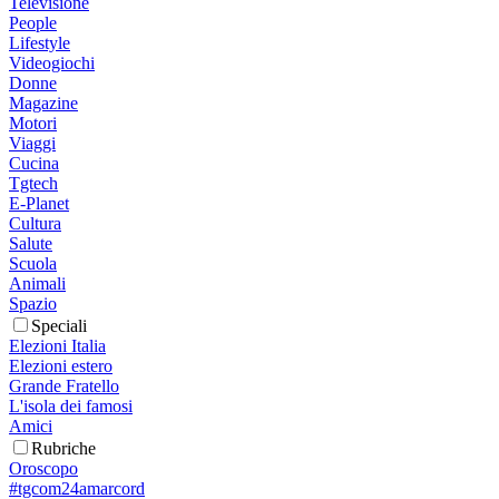
Televisione
People
Lifestyle
Videogiochi
Donne
Magazine
Motori
Viaggi
Cucina
Tgtech
E-Planet
Cultura
Salute
Scuola
Animali
Spazio
Speciali
Elezioni Italia
Elezioni estero
Grande Fratello
L'isola dei famosi
Amici
Rubriche
Oroscopo
#tgcom24amarcord