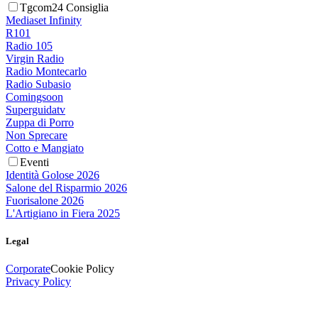
Tgcom24 Consiglia
Mediaset Infinity
R101
Radio 105
Virgin Radio
Radio Montecarlo
Radio Subasio
Comingsoon
Superguidatv
Zuppa di Porro
Non Sprecare
Cotto e Mangiato
Eventi
Identità Golose 2026
Salone del Risparmio 2026
Fuorisalone 2026
L'Artigiano in Fiera 2025
Legal
Corporate
Cookie Policy
Privacy Policy