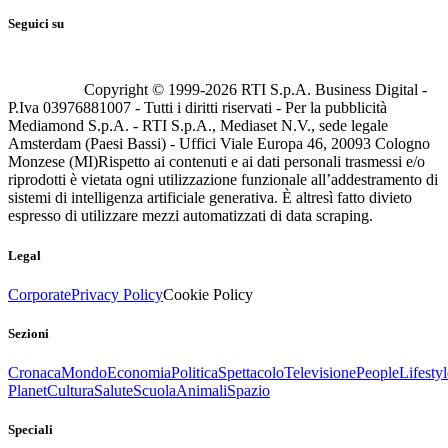
Seguici su
Copyright © 1999-
2026
RTI S.p.A. Business Digital -
P.Iva 03976881007 - Tutti i diritti riservati - Per la pubblicità
Mediamond S.p.A. - RTI S.p.A., Mediaset N.V., sede legale
Amsterdam (Paesi Bassi) - Uffici Viale Europa 46, 20093 Cologno
Monzese (MI)
Rispetto ai contenuti e ai dati personali trasmessi e/o
riprodotti è vietata ogni utilizzazione funzionale all’addestramento di
sistemi di intelligenza artificiale generativa. È altresì fatto divieto
espresso di utilizzare mezzi automatizzati di data scraping.
Legal
Corporate
Privacy Policy
Cookie Policy
Sezioni
Cronaca
Mondo
Economia
Politica
Spettacolo
Televisione
People
Lifestyl
Planet
Cultura
Salute
Scuola
Animali
Spazio
Speciali