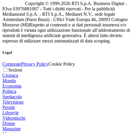
Copyright © 1999-
2026
RTI S.p.A. Business Digital -
P.Iva 03976881007 - Tutti i diritti riservati - Per la pubblicità
Mediamond S.p.A. - RTI S.p.A., Mediaset N.V., sede legale
Amsterdam (Paesi Bassi) - Uffici Viale Europa 46, 20093 Cologno
Monzese (MI)
Rispetto ai contenuti e ai dati personali trasmessi e/o
riprodotti è vietata ogni utilizzazione funzionale all’addestramento di
sistemi di intelligenza artificiale generativa. È altresì fatto divieto
espresso di utilizzare mezzi automatizzati di data scraping.
Legal
Corporate
Privacy Policy
Cookie Policy
Sezioni
Cronaca
Mondo
Economia
Politica
Spettacolo
Televisione
People
Lifestyle
Videogiochi
Donne
Magazine