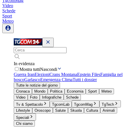
TgcomMag
Video
Schede
Sport
Meteo
In evidenza
Mostra tutti
Nascondi
Guerra Iran
Elezioni
Crans Montana
Epstein Files
Famiglia nel
bosco
Garlasco
Emergenza Clima
Tutti i dossier
Tutte le notizie del giorno
Cronaca
Mondo
Politica
Economia
Sport
Meteo
Video
Foto
Infografiche
Schede
Tv & Spettacolo
TgcomLab
TgcomMag
TgTech
Lifestyle
Oroscopo
Salute
Skuola
Cultura
Animali
Speciali
Chi siamo