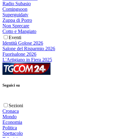
Radio Subasio
Comingsoon
Superguidatv
Zuppa di Porro
Non Sprecare
Cotto e Mangiato
Eventi
Identità Golose 2026
Salone del Risparmio 2026
Fuorisalone 2026
L'Artigiano in Fiera 2025
Seguici su
Sezioni
Cronaca
Mondo
Economia
Politica
Spettacolo