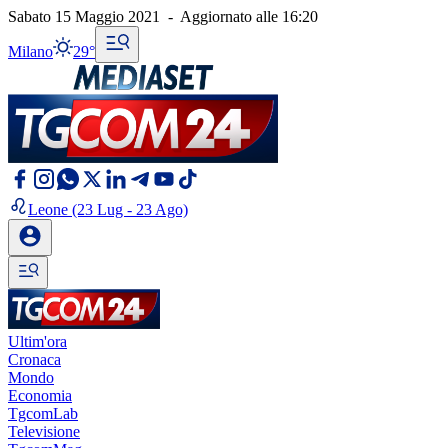
Sabato 15 Maggio 2021
-
Aggiornato alle
16:20
Milano
29°
Leone
(23 Lug - 23 Ago)
Ultim'ora
Cronaca
Mondo
Economia
TgcomLab
Televisione