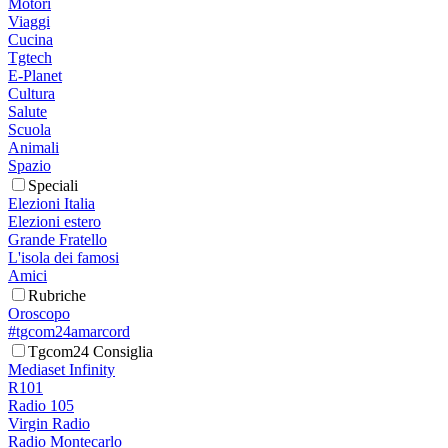
Motori
Viaggi
Cucina
Tgtech
E-Planet
Cultura
Salute
Scuola
Animali
Spazio
Speciali
Elezioni Italia
Elezioni estero
Grande Fratello
L'isola dei famosi
Amici
Rubriche
Oroscopo
#tgcom24amarcord
Tgcom24 Consiglia
Mediaset Infinity
R101
Radio 105
Virgin Radio
Radio Montecarlo