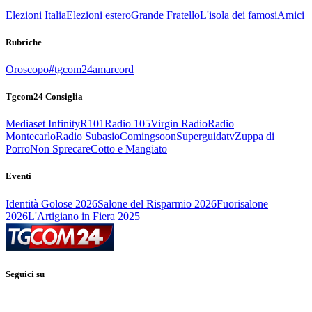
Elezioni Italia
Elezioni estero
Grande Fratello
L'isola dei famosi
Amici
Rubriche
Oroscopo
#tgcom24amarcord
Tgcom24 Consiglia
Mediaset Infinity
R101
Radio 105
Virgin Radio
Radio
Montecarlo
Radio Subasio
Comingsoon
Superguidatv
Zuppa di
Porro
Non Sprecare
Cotto e Mangiato
Eventi
Identità Golose 2026
Salone del Risparmio 2026
Fuorisalone
2026
L'Artigiano in Fiera 2025
Seguici su