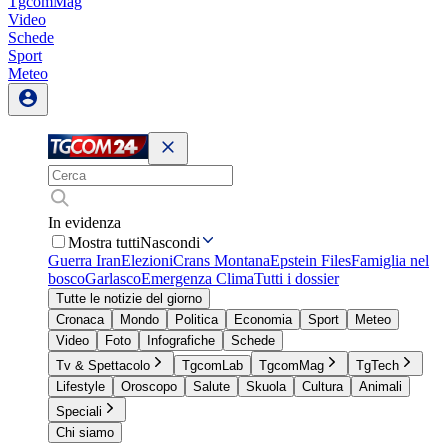
TgcomMag
Video
Schede
Sport
Meteo
In evidenza
Mostra tutti
Nascondi
Guerra Iran
Elezioni
Crans Montana
Epstein Files
Famiglia nel
bosco
Garlasco
Emergenza Clima
Tutti i dossier
Tutte le notizie del giorno
Cronaca
Mondo
Politica
Economia
Sport
Meteo
Video
Foto
Infografiche
Schede
Tv & Spettacolo
TgcomLab
TgcomMag
TgTech
Lifestyle
Oroscopo
Salute
Skuola
Cultura
Animali
Speciali
Chi siamo