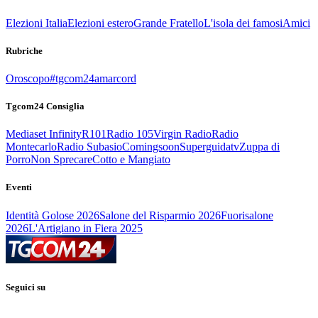
Elezioni Italia
Elezioni estero
Grande Fratello
L'isola dei famosi
Amici
Rubriche
Oroscopo
#tgcom24amarcord
Tgcom24 Consiglia
Mediaset Infinity
R101
Radio 105
Virgin Radio
Radio
Montecarlo
Radio Subasio
Comingsoon
Superguidatv
Zuppa di
Porro
Non Sprecare
Cotto e Mangiato
Eventi
Identità Golose 2026
Salone del Risparmio 2026
Fuorisalone
2026
L'Artigiano in Fiera 2025
Seguici su