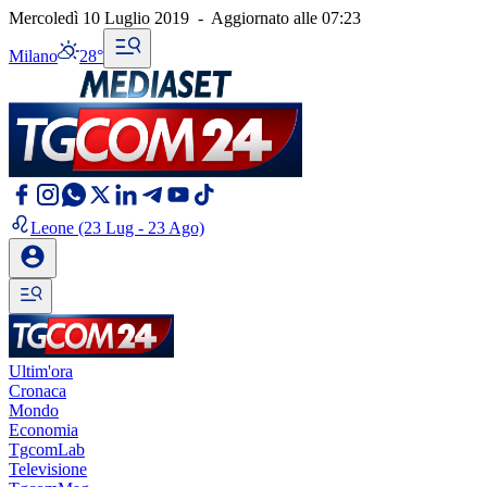
Mercoledì 10 Luglio 2019
-
Aggiornato alle
07:23
Milano
28°
Leone
(23 Lug - 23 Ago)
Ultim'ora
Cronaca
Mondo
Economia
TgcomLab
Televisione