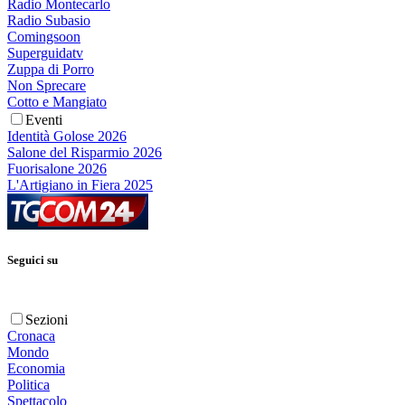
Radio Montecarlo
Radio Subasio
Comingsoon
Superguidatv
Zuppa di Porro
Non Sprecare
Cotto e Mangiato
Eventi
Identità Golose 2026
Salone del Risparmio 2026
Fuorisalone 2026
L'Artigiano in Fiera 2025
Seguici su
Sezioni
Cronaca
Mondo
Economia
Politica
Spettacolo