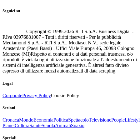
Seguici su
Copyright © 1999-
2026
RTI S.p.A. Business Digital -
P.Iva 03976881007 - Tutti i diritti riservati - Per la pubblicità
Mediamond S.p.A. - RTI S.p.A., Mediaset N.V., sede legale
Amsterdam (Paesi Bassi) - Uffici Viale Europa 46, 20093 Cologno
Monzese (MI)
Rispetto ai contenuti e ai dati personali trasmessi e/o
riprodotti è vietata ogni utilizzazione funzionale all’addestramento di
sistemi di intelligenza artificiale generativa. È altresì fatto divieto
espresso di utilizzare mezzi automatizzati di data scraping.
Legal
Corporate
Privacy Policy
Cookie Policy
Sezioni
Cronaca
Mondo
Economia
Politica
Spettacolo
Televisione
People
Lifestyl
Planet
Cultura
Salute
Scuola
Animali
Spazio
Speciali