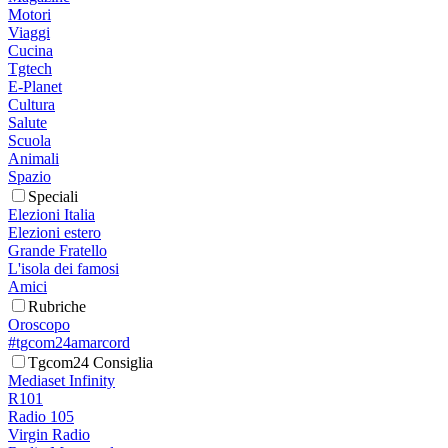
Motori
Viaggi
Cucina
Tgtech
E-Planet
Cultura
Salute
Scuola
Animali
Spazio
Speciali
Elezioni Italia
Elezioni estero
Grande Fratello
L'isola dei famosi
Amici
Rubriche
Oroscopo
#tgcom24amarcord
Tgcom24 Consiglia
Mediaset Infinity
R101
Radio 105
Virgin Radio