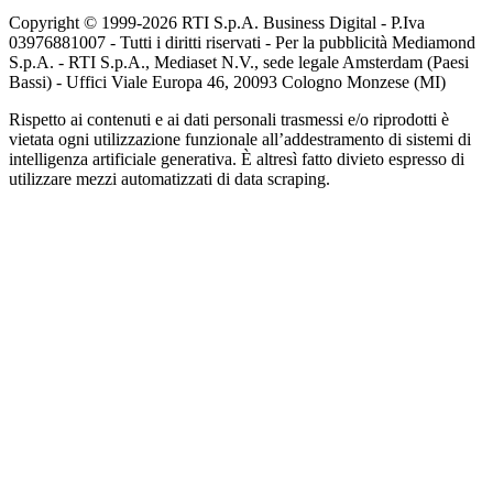
Copyright © 1999-
2026
RTI S.p.A. Business Digital - P.Iva
03976881007 - Tutti i diritti riservati - Per la pubblicità Mediamond
S.p.A. - RTI S.p.A., Mediaset N.V., sede legale Amsterdam (Paesi
Bassi) - Uffici Viale Europa 46, 20093 Cologno Monzese (MI)
Rispetto ai contenuti e ai dati personali trasmessi e/o riprodotti è
vietata ogni utilizzazione funzionale all’addestramento di sistemi di
intelligenza artificiale generativa. È altresì fatto divieto espresso di
utilizzare mezzi automatizzati di data scraping.