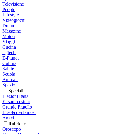
Televisione
People
Lifestyle
Videogiochi
Donne
Magazine
Motori
Viaggi
Cucina
Tgtech
E-Planet
Cultura
Salute
Scuola
Animali
Spazio
Speciali
Elezioni Italia
Elezioni estero
Grande Fratello
L'isola dei famosi
Amici
Rubriche
Oroscopo