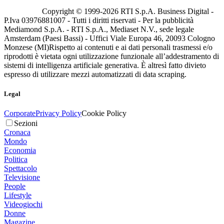
Copyright © 1999-
2026
RTI S.p.A. Business Digital -
P.Iva 03976881007 - Tutti i diritti riservati - Per la pubblicità
Mediamond S.p.A. - RTI S.p.A., Mediaset N.V., sede legale
Amsterdam (Paesi Bassi) - Uffici Viale Europa 46, 20093 Cologno
Monzese (MI)
Rispetto ai contenuti e ai dati personali trasmessi e/o
riprodotti è vietata ogni utilizzazione funzionale all’addestramento di
sistemi di intelligenza artificiale generativa. È altresì fatto divieto
espresso di utilizzare mezzi automatizzati di data scraping.
Legal
Corporate
Privacy Policy
Cookie Policy
Sezioni
Cronaca
Mondo
Economia
Politica
Spettacolo
Televisione
People
Lifestyle
Videogiochi
Donne
Magazine