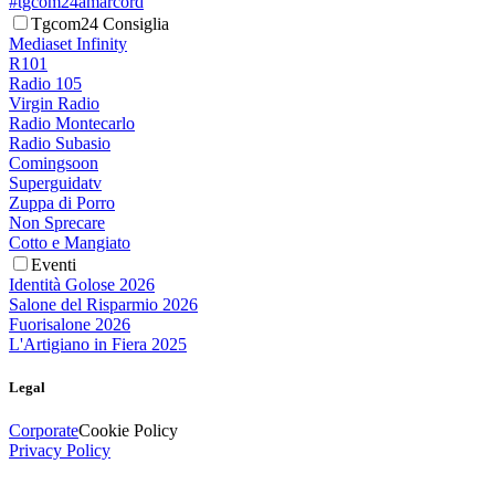
#tgcom24amarcord
Tgcom24 Consiglia
Mediaset Infinity
R101
Radio 105
Virgin Radio
Radio Montecarlo
Radio Subasio
Comingsoon
Superguidatv
Zuppa di Porro
Non Sprecare
Cotto e Mangiato
Eventi
Identità Golose 2026
Salone del Risparmio 2026
Fuorisalone 2026
L'Artigiano in Fiera 2025
Legal
Corporate
Cookie Policy
Privacy Policy