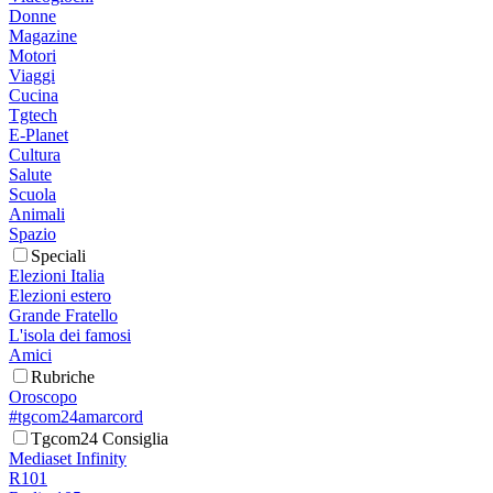
Donne
Magazine
Motori
Viaggi
Cucina
Tgtech
E-Planet
Cultura
Salute
Scuola
Animali
Spazio
Speciali
Elezioni Italia
Elezioni estero
Grande Fratello
L'isola dei famosi
Amici
Rubriche
Oroscopo
#tgcom24amarcord
Tgcom24 Consiglia
Mediaset Infinity
R101