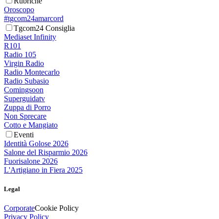
Rubriche
Oroscopo
#tgcom24amarcord
Tgcom24 Consiglia
Mediaset Infinity
R101
Radio 105
Virgin Radio
Radio Montecarlo
Radio Subasio
Comingsoon
Superguidatv
Zuppa di Porro
Non Sprecare
Cotto e Mangiato
Eventi
Identità Golose 2026
Salone del Risparmio 2026
Fuorisalone 2026
L'Artigiano in Fiera 2025
Legal
Corporate
Cookie Policy
Privacy Policy