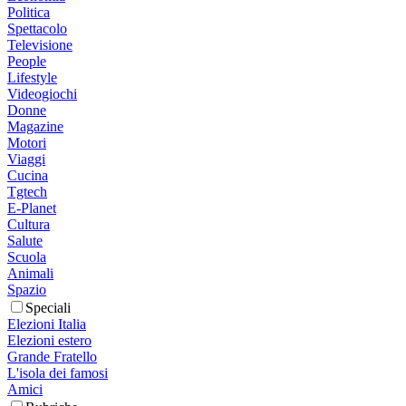
Politica
Spettacolo
Televisione
People
Lifestyle
Videogiochi
Donne
Magazine
Motori
Viaggi
Cucina
Tgtech
E-Planet
Cultura
Salute
Scuola
Animali
Spazio
Speciali
Elezioni Italia
Elezioni estero
Grande Fratello
L'isola dei famosi
Amici