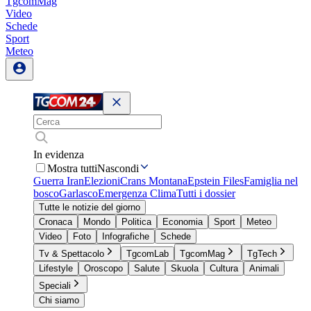
TgcomMag
Video
Schede
Sport
Meteo
In evidenza
Mostra tutti
Nascondi
Guerra Iran
Elezioni
Crans Montana
Epstein Files
Famiglia nel
bosco
Garlasco
Emergenza Clima
Tutti i dossier
Tutte le notizie del giorno
Cronaca
Mondo
Politica
Economia
Sport
Meteo
Video
Foto
Infografiche
Schede
Tv & Spettacolo
TgcomLab
TgcomMag
TgTech
Lifestyle
Oroscopo
Salute
Skuola
Cultura
Animali
Speciali
Chi siamo