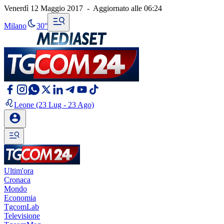
Venerdì 12 Maggio 2017
-
Aggiornato alle
06:24
Milano
30°
Leone
(23 Lug - 23 Ago)
Ultim'ora
Cronaca
Mondo
Economia
TgcomLab
Televisione