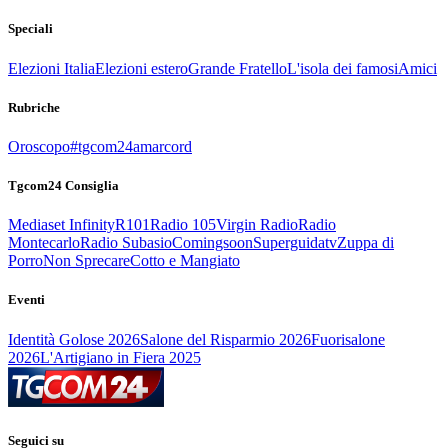
Speciali
Elezioni Italia
Elezioni estero
Grande Fratello
L'isola dei famosi
Amici
Rubriche
Oroscopo
#tgcom24amarcord
Tgcom24 Consiglia
Mediaset Infinity
R101
Radio 105
Virgin Radio
Radio
Montecarlo
Radio Subasio
Comingsoon
Superguidatv
Zuppa di
Porro
Non Sprecare
Cotto e Mangiato
Eventi
Identità Golose 2026
Salone del Risparmio 2026
Fuorisalone
2026
L'Artigiano in Fiera 2025
Seguici su