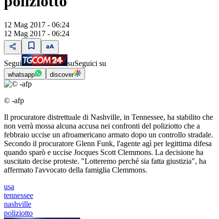
poliziotto
12 Mag 2017 - 06:24
12 Mag 2017 - 06:24
Segui
su
Seguici su
whatsapp
discover
© -afp
Il procuratore distrettuale di Nashville, in Tennessee, ha stabilito che
non verrà mossa alcuna accusa nei confronti del poliziotto che a
febbraio uccise un afroamericano armato dopo un controllo stradale.
Secondo il procuratore Glenn Funk, l'agente agì per legittima difesa
quando sparò e uccise Jocques Scott Clemmons. La decisione ha
suscitato decise proteste. "Lotteremo perché sia fatta giustizia", ha
affermato l'avvocato della famiglia Clemmons.
usa
tennessee
nashville
poliziotto