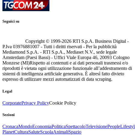
Seguici su
Copyright © 1999-
2026
RTI S.p.A. Business Digital -
P.Iva 03976881007 - Tutti i diritti riservati - Per la pubblicità
Mediamond S.p.A. - RTI S.p.A., Mediaset N.V., sede legale
Amsterdam (Paesi Bassi) - Uffici Viale Europa 46, 20093 Cologno
Monzese (MI)
Rispetto ai contenuti e ai dati personali trasmessi e/o
riprodotti è vietata ogni utilizzazione funzionale all’addestramento di
sistemi di intelligenza artificiale generativa. È altresì fatto divieto
espresso di utilizzare mezzi automatizzati di data scraping.
Legal
Corporate
Privacy Policy
Cookie Policy
Sezioni
Cronaca
Mondo
Economia
Politica
Spettacolo
Televisione
People
Lifestyl
Planet
Cultura
Salute
Scuola
Animali
Spazio