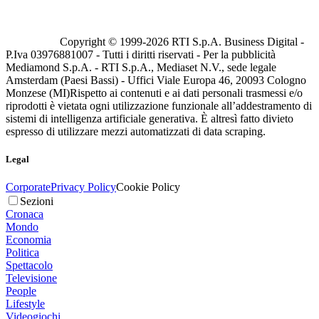
Copyright © 1999-
2026
RTI S.p.A. Business Digital -
P.Iva 03976881007 - Tutti i diritti riservati - Per la pubblicità
Mediamond S.p.A. - RTI S.p.A., Mediaset N.V., sede legale
Amsterdam (Paesi Bassi) - Uffici Viale Europa 46, 20093 Cologno
Monzese (MI)
Rispetto ai contenuti e ai dati personali trasmessi e/o
riprodotti è vietata ogni utilizzazione funzionale all’addestramento di
sistemi di intelligenza artificiale generativa. È altresì fatto divieto
espresso di utilizzare mezzi automatizzati di data scraping.
Legal
Corporate
Privacy Policy
Cookie Policy
Sezioni
Cronaca
Mondo
Economia
Politica
Spettacolo
Televisione
People
Lifestyle
Videogiochi