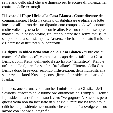
segretario dello staff che si è dimesso per le accuse di violenza nei
confronti delle ex mogli.
Il lavoro di Hope Hicks alla Casa Bianca
- Come direttore della
comunicazione, Hicks ha cercato di stabilizzare e placare le lotte
intestine all'interno del suo dipartimento composto da 40 persone,
molte volte in guerra le une con le altre. Nel suo ruolo ha sempre
mantenuto un basso profilo, rifiutando interviste e senza mai salire
sul podio della sala stampa. Un'assenza che ha alimentato il mistero
e l'interesse di tutti nei suoi confronti.
Le figure in bilico nello staff della Casa Bianca
- "Dire che ci
mancherà è dire poco", commenta il capo dello staff della Casa
Bianca, John Kelly, definendo il suo lavoro "fantastico". Kelly è
un'altra delle figure che sembra "traballare" all'interno della Casa
Bianca dopo la revoca, secondo indiscrezioni, della nullaosta alla
sicurezza di Jared Kushner, consigliere del presidente e marito di
Ivanka.
In bilico, ancora una volta, anche il ministro della Giustizia Jeff
Sessions, attaccato nelle ultime ore duramente da Trump su Twitter.
Il presidente ha definito il suo lavoro "vergognoso". Sessions però
questa volta non ha incassato in silenzio: il ministro ha respinto le
critiche del presidente assicurando che continuerà a svolgere il suo
lavoro con "onore e integrità".