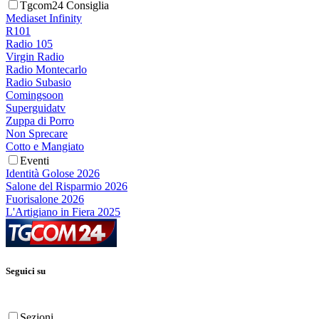
Tgcom24 Consiglia
Mediaset Infinity
R101
Radio 105
Virgin Radio
Radio Montecarlo
Radio Subasio
Comingsoon
Superguidatv
Zuppa di Porro
Non Sprecare
Cotto e Mangiato
Eventi
Identità Golose 2026
Salone del Risparmio 2026
Fuorisalone 2026
L'Artigiano in Fiera 2025
Seguici su
Sezioni