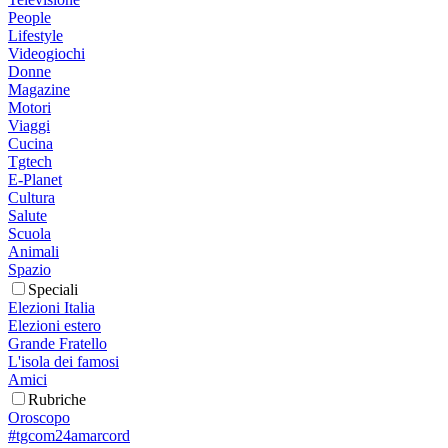
People
Lifestyle
Videogiochi
Donne
Magazine
Motori
Viaggi
Cucina
Tgtech
E-Planet
Cultura
Salute
Scuola
Animali
Spazio
Speciali
Elezioni Italia
Elezioni estero
Grande Fratello
L'isola dei famosi
Amici
Rubriche
Oroscopo
#tgcom24amarcord