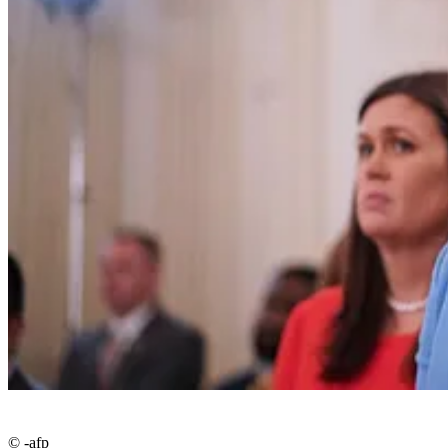
© -afp