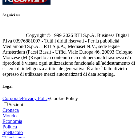
Seguici su
Copyright © 1999-
2026
RTI S.p.A. Business Digital -
P.Iva 03976881007 - Tutti i diritti riservati - Per la pubblicità
Mediamond S.p.A. - RTI S.p.A., Mediaset N.V., sede legale
Amsterdam (Paesi Bassi) - Uffici Viale Europa 46, 20093 Cologno
Monzese (MI)
Rispetto ai contenuti e ai dati personali trasmessi e/o
riprodotti è vietata ogni utilizzazione funzionale all’addestramento di
sistemi di intelligenza artificiale generativa. È altresì fatto divieto
espresso di utilizzare mezzi automatizzati di data scraping.
Legal
Corporate
Privacy Policy
Cookie Policy
Sezioni
Cronaca
Mondo
Economia
Politica
Spettacolo
Televisione