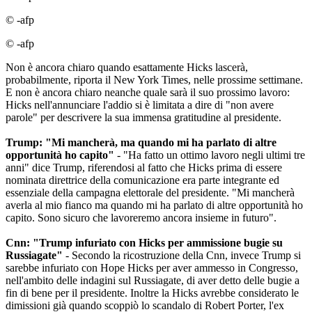
© -afp
© -afp
Non è ancora chiaro quando esattamente Hicks lascerà,
probabilmente, riporta il New York Times, nelle prossime settimane.
E non è ancora chiaro neanche quale sarà il suo prossimo lavoro:
Hicks nell'annunciare l'addio si è limitata a dire di "non avere
parole" per descrivere la sua immensa gratitudine al presidente.
Trump: "Mi mancherà, ma quando mi ha parlato di altre
opportunità ho capito"
- "Ha fatto un ottimo lavoro negli ultimi tre
anni" dice Trump, riferendosi al fatto che Hicks prima di essere
nominata direttrice della comunicazione era parte integrante ed
essenziale della campagna elettorale del presidente. "Mi mancherà
averla al mio fianco ma quando mi ha parlato di altre opportunità ho
capito. Sono sicuro che lavoreremo ancora insieme in futuro".
Cnn: "Trump infuriato con Hicks per ammissione bugie su
Russiagate"
- Secondo la ricostruzione della Cnn, invece Trump si
sarebbe infuriato con Hope Hicks per aver ammesso in Congresso,
nell'ambito delle indagini sul Russiagate, di aver detto delle bugie a
fin di bene per il presidente. Inoltre la Hicks avrebbe considerato le
dimissioni già quando scoppiò lo scandalo di Robert Porter, l'ex