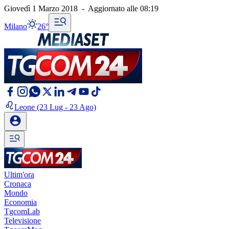
Giovedì 1 Marzo 2018
-
Aggiornato alle
08:19
Milano
26°
Leone
(23 Lug - 23 Ago)
Ultim'ora
Cronaca
Mondo
Economia
TgcomLab
Televisione