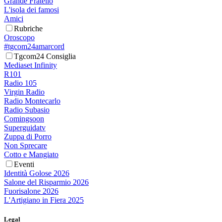
Grande Fratello
L'isola dei famosi
Amici
Rubriche
Oroscopo
#tgcom24amarcord
Tgcom24 Consiglia
Mediaset Infinity
R101
Radio 105
Virgin Radio
Radio Montecarlo
Radio Subasio
Comingsoon
Superguidatv
Zuppa di Porro
Non Sprecare
Cotto e Mangiato
Eventi
Identità Golose 2026
Salone del Risparmio 2026
Fuorisalone 2026
L'Artigiano in Fiera 2025
Legal