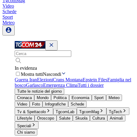
TgcomMag
Video
Schede
Sport
Meteo
In evidenza
Mostra tutti
Nascondi
Guerra Iran
Elezioni
Crans Montana
Epstein Files
Famiglia nel
bosco
Garlasco
Emergenza Clima
Tutti i dossier
Tutte le notizie del giorno
Cronaca
Mondo
Politica
Economia
Sport
Meteo
Video
Foto
Infografiche
Schede
Tv & Spettacolo
TgcomLab
TgcomMag
TgTech
Lifestyle
Oroscopo
Salute
Skuola
Cultura
Animali
Speciali
Chi siamo