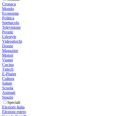
Cronaca
Mondo
Economia
Politica
Spettacolo
Televisione
People
Lifestyle
Videogiochi
Donne
Magazine
Motori
Viaggi
Cucina
Tgtech
E-Planet
Cultura
Salute
Scuola
Animali
Spazio
Speciali
Elezioni Italia
Elezioni estero