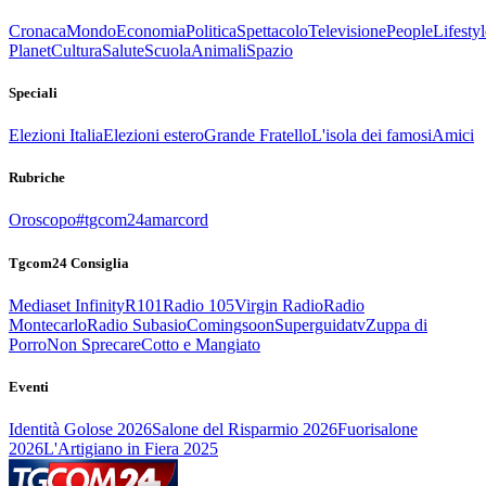
Cronaca
Mondo
Economia
Politica
Spettacolo
Televisione
People
Lifestyl
Planet
Cultura
Salute
Scuola
Animali
Spazio
Speciali
Elezioni Italia
Elezioni estero
Grande Fratello
L'isola dei famosi
Amici
Rubriche
Oroscopo
#tgcom24amarcord
Tgcom24 Consiglia
Mediaset Infinity
R101
Radio 105
Virgin Radio
Radio
Montecarlo
Radio Subasio
Comingsoon
Superguidatv
Zuppa di
Porro
Non Sprecare
Cotto e Mangiato
Eventi
Identità Golose 2026
Salone del Risparmio 2026
Fuorisalone
2026
L'Artigiano in Fiera 2025