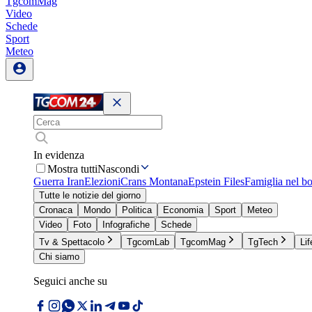
TgcomMag
Video
Schede
Sport
Meteo
In evidenza
Mostra tutti
Nascondi
Guerra Iran
Elezioni
Crans Montana
Epstein Files
Famiglia nel b
Tutte le notizie del giorno
Cronaca
Mondo
Politica
Economia
Sport
Meteo
Video
Foto
Infografiche
Schede
Tv & Spettacolo
TgcomLab
TgcomMag
TgTech
Lif
Chi siamo
Seguici anche su