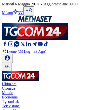
Martedì 6 Maggio 2014
-
Aggiornato alle
09:00
Milano
33°
Leone
(23 Lug - 23 Ago)
Ultim'ora
Cronaca
Mondo
Economia
TgcomLab
Televisione