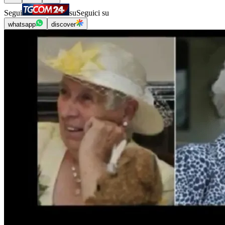
Segui
su
Seguici su
whatsapp
discover