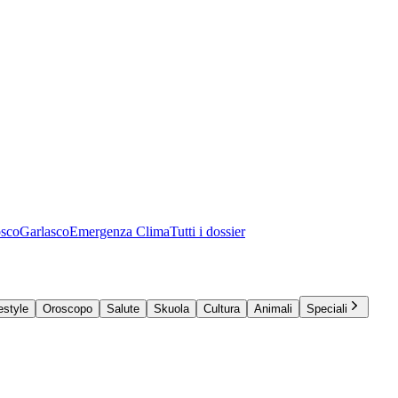
osco
Garlasco
Emergenza Clima
Tutti i dossier
estyle
Oroscopo
Salute
Skuola
Cultura
Animali
Speciali