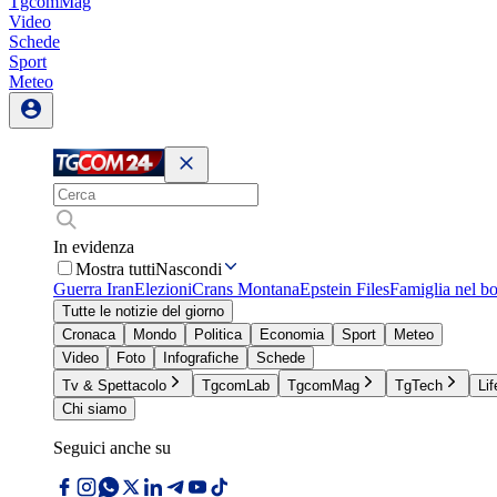
TgcomMag
Video
Schede
Sport
Meteo
In evidenza
Mostra tutti
Nascondi
Guerra Iran
Elezioni
Crans Montana
Epstein Files
Famiglia nel b
Tutte le notizie del giorno
Cronaca
Mondo
Politica
Economia
Sport
Meteo
Video
Foto
Infografiche
Schede
Tv & Spettacolo
TgcomLab
TgcomMag
TgTech
Lif
Chi siamo
Seguici anche su