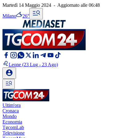
Martedì 14 Maggio 2024
-
Aggiornato alle
06:48
Milano
26°
Leone
(23 Lug - 23 Ago)
Ultim'ora
Cronaca
Mondo
Economia
TgcomLab
Televisione