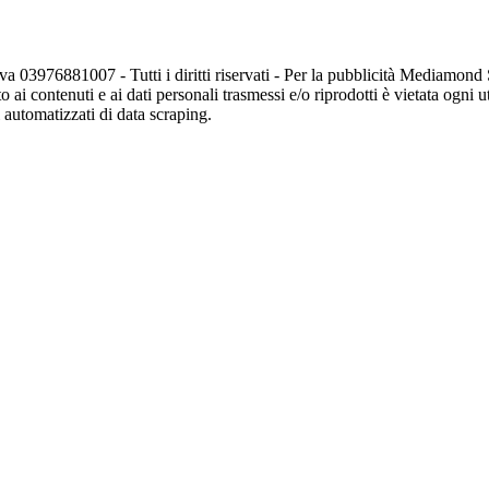
va 03976881007 - Tutti i diritti riservati - Per la pubblicità Mediamon
o ai contenuti e ai dati personali trasmessi e/o riprodotti è vietata ogni 
zi automatizzati di data scraping.