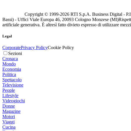
Copyright © 1999-
2026
RTI S.p.A. Business Digital - P.I
Bassi) - Uffici Viale Europa 46, 20093 Cologno Monzese (MI)
Rispett
artificiale generativa. È altresì fatto divieto espresso di utilizzare mez
Legal
Corporate
Privacy Policy
Cookie Policy
Sezioni
Cronaca
Mondo
Economia
Politica
Spettacolo
Televisione
People
Lifestyle
Videogiochi
Donne
Magazine
Motori
Viaggi
Cucina