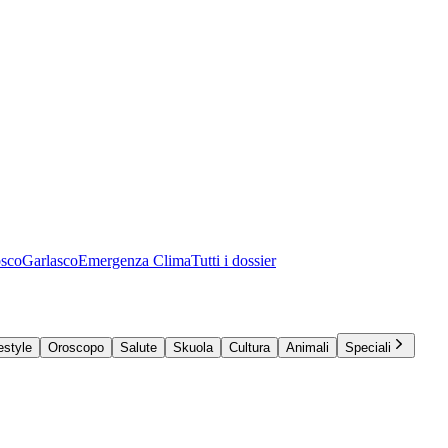
osco
Garlasco
Emergenza Clima
Tutti i dossier
estyle
Oroscopo
Salute
Skuola
Cultura
Animali
Speciali