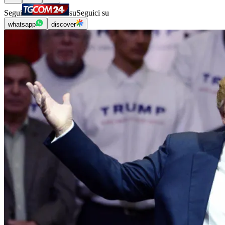
Segui
su
Seguici su
whatsapp
discover