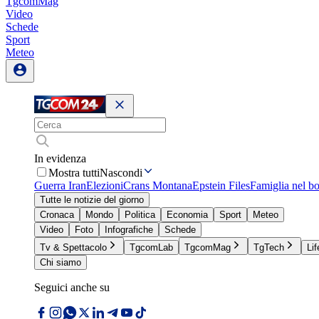
TgcomMag
Video
Schede
Sport
Meteo
In evidenza
Mostra tutti
Nascondi
Guerra Iran
Elezioni
Crans Montana
Epstein Files
Famiglia nel b
Tutte le notizie del giorno
Cronaca
Mondo
Politica
Economia
Sport
Meteo
Video
Foto
Infografiche
Schede
Tv & Spettacolo
TgcomLab
TgcomMag
TgTech
Lif
Chi siamo
Seguici anche su