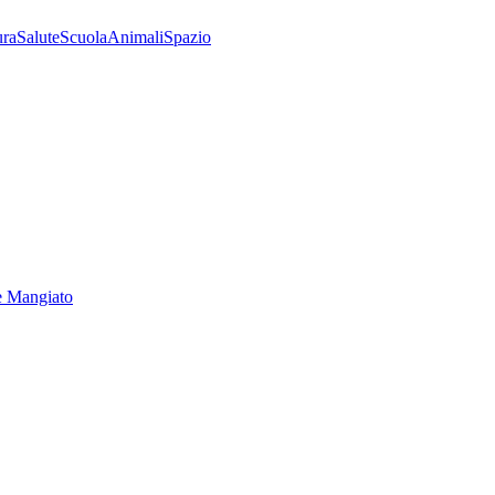
ura
Salute
Scuola
Animali
Spazio
e Mangiato