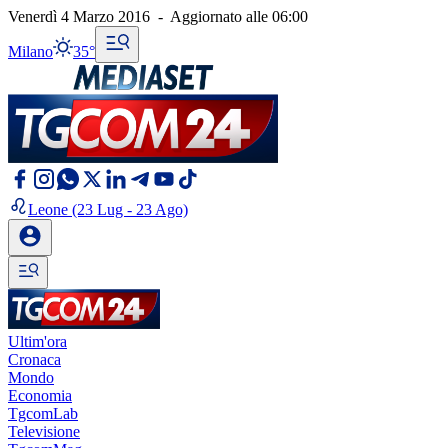
Venerdì 4 Marzo 2016
-
Aggiornato alle
06:00
Milano
35°
Leone
(23 Lug - 23 Ago)
Ultim'ora
Cronaca
Mondo
Economia
TgcomLab
Televisione