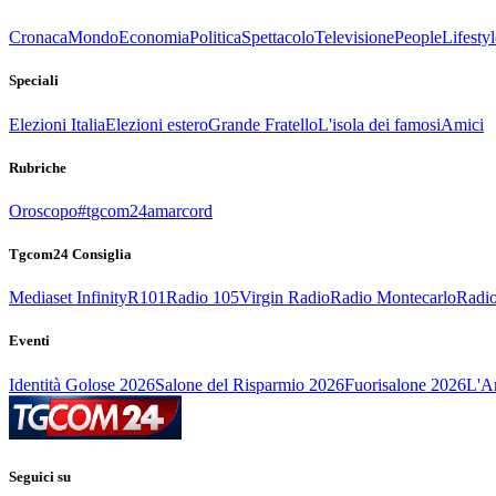
Cronaca
Mondo
Economia
Politica
Spettacolo
Televisione
People
Lifestyl
Speciali
Elezioni Italia
Elezioni estero
Grande Fratello
L'isola dei famosi
Amici
Rubriche
Oroscopo
#tgcom24amarcord
Tgcom24 Consiglia
Mediaset Infinity
R101
Radio 105
Virgin Radio
Radio Montecarlo
Radio
Eventi
Identità Golose 2026
Salone del Risparmio 2026
Fuorisalone 2026
L'Ar
Seguici su