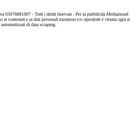
va 03976881007 - Tutti i diritti riservati - Per la pubblicità Mediamon
o ai contenuti e ai dati personali trasmessi e/o riprodotti è vietata ogni 
zi automatizzati di data scraping.