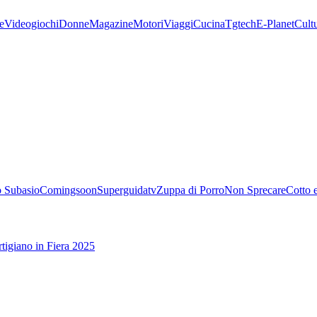
e
Videogiochi
Donne
Magazine
Motori
Viaggi
Cucina
Tgtech
E-Planet
Cult
 Subasio
Comingsoon
Superguidatv
Zuppa di Porro
Non Sprecare
Cotto 
tigiano in Fiera 2025