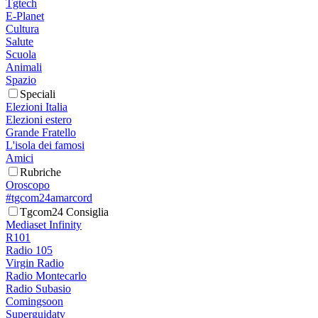
Tgtech
E-Planet
Cultura
Salute
Scuola
Animali
Spazio
Speciali
Elezioni Italia
Elezioni estero
Grande Fratello
L'isola dei famosi
Amici
Rubriche
Oroscopo
#tgcom24amarcord
Tgcom24 Consiglia
Mediaset Infinity
R101
Radio 105
Virgin Radio
Radio Montecarlo
Radio Subasio
Comingsoon
Superguidatv