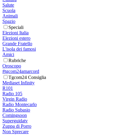
Salute
Scuola
Animali
Spazio
Speciali
Elezioni Italia
Elezioni estero
Grande Fratello
L'isola dei famosi
Amici
Rubriche
Oroscopo
#tgcom24amarcord
Tgcom24 Consiglia
Mediaset Infinity
R101
Radio 105
Virgin Radio
Radio Montecarlo
Radio Subasio
Comingsoon
Superguidatv
Zuppa di Porro
Non Sprecare