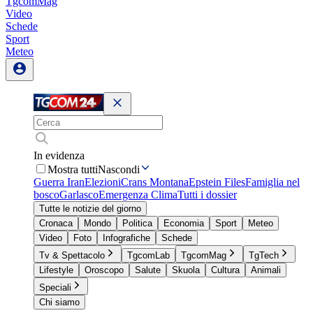
TgcomMag
Video
Schede
Sport
Meteo
In evidenza
Mostra tutti
Nascondi
Guerra Iran
Elezioni
Crans Montana
Epstein Files
Famiglia nel
bosco
Garlasco
Emergenza Clima
Tutti i dossier
Tutte le notizie del giorno
Cronaca
Mondo
Politica
Economia
Sport
Meteo
Video
Foto
Infografiche
Schede
Tv & Spettacolo
TgcomLab
TgcomMag
TgTech
Lifestyle
Oroscopo
Salute
Skuola
Cultura
Animali
Speciali
Chi siamo