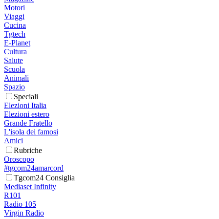
Motori
Viaggi
Cucina
Tgtech
E-Planet
Cultura
Salute
Scuola
Animali
Spazio
Speciali
Elezioni Italia
Elezioni estero
Grande Fratello
L'isola dei famosi
Amici
Rubriche
Oroscopo
#tgcom24amarcord
Tgcom24 Consiglia
Mediaset Infinity
R101
Radio 105
Virgin Radio