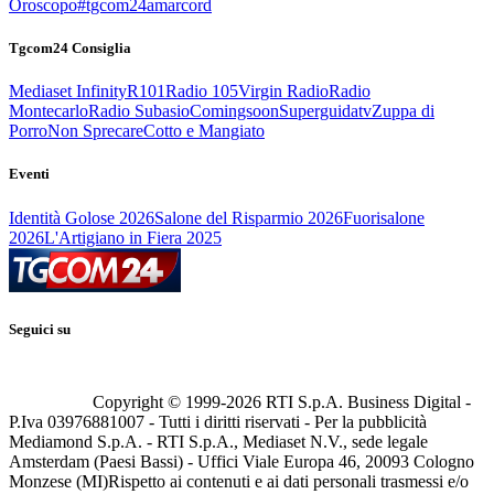
Oroscopo
#tgcom24amarcord
Tgcom24 Consiglia
Mediaset Infinity
R101
Radio 105
Virgin Radio
Radio
Montecarlo
Radio Subasio
Comingsoon
Superguidatv
Zuppa di
Porro
Non Sprecare
Cotto e Mangiato
Eventi
Identità Golose 2026
Salone del Risparmio 2026
Fuorisalone
2026
L'Artigiano in Fiera 2025
Seguici su
Copyright © 1999-
2026
RTI S.p.A. Business Digital -
P.Iva 03976881007 - Tutti i diritti riservati - Per la pubblicità
Mediamond S.p.A. - RTI S.p.A., Mediaset N.V., sede legale
Amsterdam (Paesi Bassi) - Uffici Viale Europa 46, 20093 Cologno
Monzese (MI)
Rispetto ai contenuti e ai dati personali trasmessi e/o