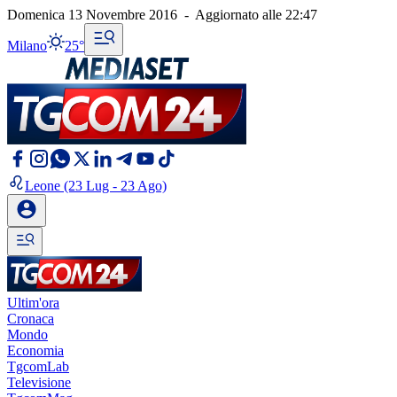
Domenica 13 Novembre 2016
-
Aggiornato alle
22:47
Milano
25°
Leone
(23 Lug - 23 Ago)
Ultim'ora
Cronaca
Mondo
Economia
TgcomLab
Televisione