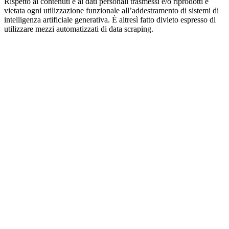
Rispetto ai contenuti e ai dati personali trasmessi e/o riprodotti è
vietata ogni utilizzazione funzionale all’addestramento di sistemi di
intelligenza artificiale generativa. È altresì fatto divieto espresso di
utilizzare mezzi automatizzati di data scraping.