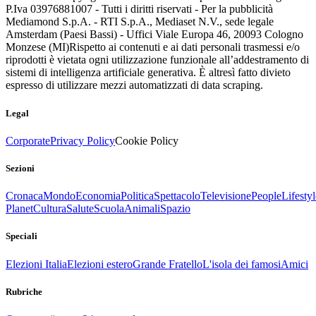
P.Iva 03976881007 - Tutti i diritti riservati - Per la pubblicità
Mediamond S.p.A. - RTI S.p.A., Mediaset N.V., sede legale
Amsterdam (Paesi Bassi) - Uffici Viale Europa 46, 20093 Cologno
Monzese (MI)
Rispetto ai contenuti e ai dati personali trasmessi e/o
riprodotti è vietata ogni utilizzazione funzionale all’addestramento di
sistemi di intelligenza artificiale generativa. È altresì fatto divieto
espresso di utilizzare mezzi automatizzati di data scraping.
Legal
Corporate
Privacy Policy
Cookie Policy
Sezioni
Cronaca
Mondo
Economia
Politica
Spettacolo
Televisione
People
Lifestyl
Planet
Cultura
Salute
Scuola
Animali
Spazio
Speciali
Elezioni Italia
Elezioni estero
Grande Fratello
L'isola dei famosi
Amici
Rubriche