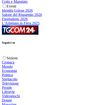
Cotto e Mangiato
Eventi
Identità Golose 2026
Salone del Risparmio 2026
Fuorisalone 2026
L'Artigiano in Fiera 2025
Seguici su
Sezioni
Cronaca
Mondo
Economia
Politica
Spettacolo
Televisione
People
Lifestyle
Videogiochi
Donne
Magazine