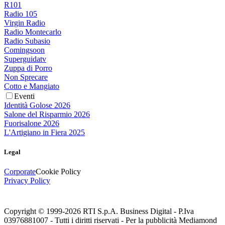
R101
Radio 105
Virgin Radio
Radio Montecarlo
Radio Subasio
Comingsoon
Superguidatv
Zuppa di Porro
Non Sprecare
Cotto e Mangiato
Eventi
Identità Golose 2026
Salone del Risparmio 2026
Fuorisalone 2026
L'Artigiano in Fiera 2025
Legal
Corporate
Cookie Policy
Privacy Policy
Copyright © 1999-
2026
RTI S.p.A. Business Digital - P.Iva
03976881007 - Tutti i diritti riservati - Per la pubblicità Mediamond