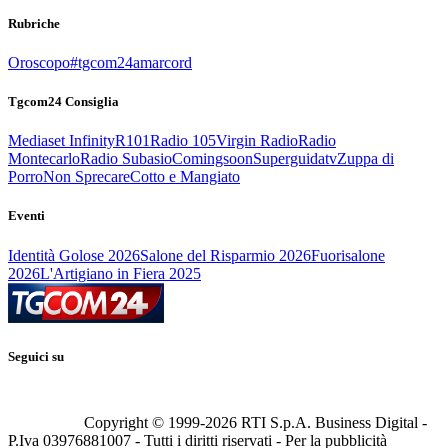
Rubriche
Oroscopo
#tgcom24amarcord
Tgcom24 Consiglia
Mediaset Infinity
R101
Radio 105
Virgin Radio
Radio
Montecarlo
Radio Subasio
Comingsoon
Superguidatv
Zuppa di
Porro
Non Sprecare
Cotto e Mangiato
Eventi
Identità Golose 2026
Salone del Risparmio 2026
Fuorisalone
2026
L'Artigiano in Fiera 2025
Seguici su
Copyright © 1999-
2026
RTI S.p.A. Business Digital -
P.Iva 03976881007 - Tutti i diritti riservati - Per la pubblicità