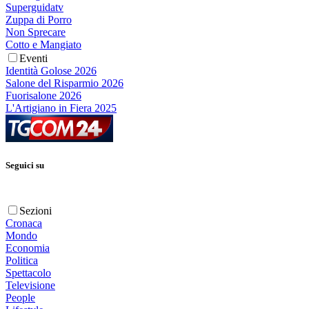
Superguidatv
Zuppa di Porro
Non Sprecare
Cotto e Mangiato
Eventi
Identità Golose 2026
Salone del Risparmio 2026
Fuorisalone 2026
L'Artigiano in Fiera 2025
Seguici su
Sezioni
Cronaca
Mondo
Economia
Politica
Spettacolo
Televisione
People