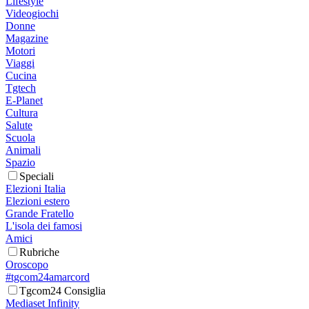
Lifestyle
Videogiochi
Donne
Magazine
Motori
Viaggi
Cucina
Tgtech
E-Planet
Cultura
Salute
Scuola
Animali
Spazio
Speciali
Elezioni Italia
Elezioni estero
Grande Fratello
L'isola dei famosi
Amici
Rubriche
Oroscopo
#tgcom24amarcord
Tgcom24 Consiglia
Mediaset Infinity