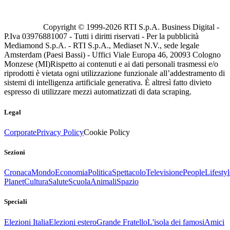
Copyright © 1999-
2026
RTI S.p.A. Business Digital -
P.Iva 03976881007 - Tutti i diritti riservati - Per la pubblicità
Mediamond S.p.A. - RTI S.p.A., Mediaset N.V., sede legale
Amsterdam (Paesi Bassi) - Uffici Viale Europa 46, 20093 Cologno
Monzese (MI)
Rispetto ai contenuti e ai dati personali trasmessi e/o
riprodotti è vietata ogni utilizzazione funzionale all’addestramento di
sistemi di intelligenza artificiale generativa. È altresì fatto divieto
espresso di utilizzare mezzi automatizzati di data scraping.
Legal
Corporate
Privacy Policy
Cookie Policy
Sezioni
Cronaca
Mondo
Economia
Politica
Spettacolo
Televisione
People
Lifestyl
Planet
Cultura
Salute
Scuola
Animali
Spazio
Speciali
Elezioni Italia
Elezioni estero
Grande Fratello
L'isola dei famosi
Amici