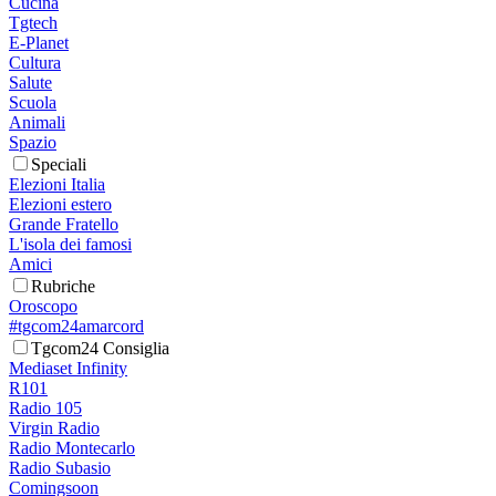
Cucina
Tgtech
E-Planet
Cultura
Salute
Scuola
Animali
Spazio
Speciali
Elezioni Italia
Elezioni estero
Grande Fratello
L'isola dei famosi
Amici
Rubriche
Oroscopo
#tgcom24amarcord
Tgcom24 Consiglia
Mediaset Infinity
R101
Radio 105
Virgin Radio
Radio Montecarlo
Radio Subasio
Comingsoon