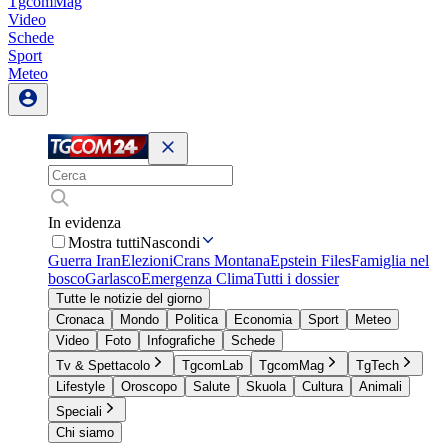
TgcomMag
Video
Schede
Sport
Meteo
In evidenza
Mostra tutti
Nascondi
Guerra Iran
Elezioni
Crans Montana
Epstein Files
Famiglia nel
bosco
Garlasco
Emergenza Clima
Tutti i dossier
Tutte le notizie del giorno
Cronaca
Mondo
Politica
Economia
Sport
Meteo
Video
Foto
Infografiche
Schede
Tv & Spettacolo
TgcomLab
TgcomMag
TgTech
Lifestyle
Oroscopo
Salute
Skuola
Cultura
Animali
Speciali
Chi siamo