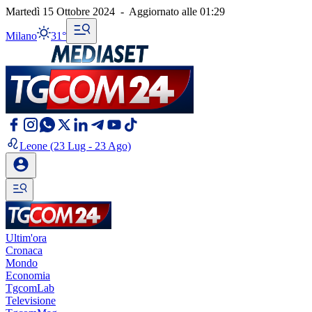
Martedì 15 Ottobre 2024
-
Aggiornato alle
01:29
Milano
31°
Leone
(23 Lug - 23 Ago)
Ultim'ora
Cronaca
Mondo
Economia
TgcomLab
Televisione