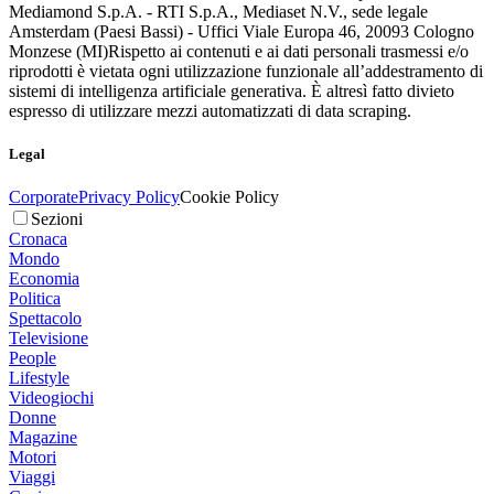
Mediamond S.p.A. - RTI S.p.A., Mediaset N.V., sede legale
Amsterdam (Paesi Bassi) - Uffici Viale Europa 46, 20093 Cologno
Monzese (MI)
Rispetto ai contenuti e ai dati personali trasmessi e/o
riprodotti è vietata ogni utilizzazione funzionale all’addestramento di
sistemi di intelligenza artificiale generativa. È altresì fatto divieto
espresso di utilizzare mezzi automatizzati di data scraping.
Legal
Corporate
Privacy Policy
Cookie Policy
Sezioni
Cronaca
Mondo
Economia
Politica
Spettacolo
Televisione
People
Lifestyle
Videogiochi
Donne
Magazine
Motori
Viaggi