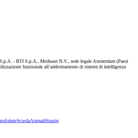
d S.p.A. - RTI S.p.A., Mediaset N.V., sede legale Amsterdam (Paesi
utilizzazione funzionale all’addestramento di sistemi di intelligenza
ura
Salute
Scuola
Animali
Spazio