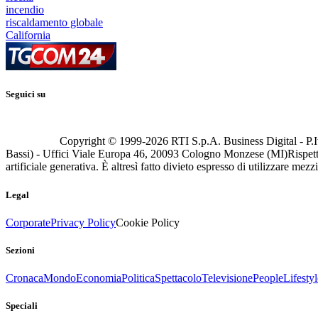
incendio
riscaldamento globale
California
Seguici su
Copyright © 1999-
2026
RTI S.p.A. Business Digital - P.I
Bassi) - Uffici Viale Europa 46, 20093 Cologno Monzese (MI)
Rispett
artificiale generativa. È altresì fatto divieto espresso di utilizzare mez
Legal
Corporate
Privacy Policy
Cookie Policy
Sezioni
Cronaca
Mondo
Economia
Politica
Spettacolo
Televisione
People
Lifestyl
Speciali