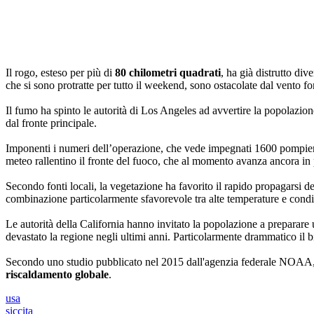
Il rogo, esteso per più di
80 chilometri quadrati
, ha già distrutto div
che si sono protratte per tutto il weekend, sono ostacolate dal vento for
Il fumo ha spinto le autorità di Los Angeles ad avvertire la popolazione
dal fronte principale.
Imponenti i numeri dell’operazione, che vede impegnati 1600 pompieri e 
meteo rallentino il fronte del fuoco, che al momento avanza ancora in p
Secondo fonti locali, la vegetazione ha favorito il rapido propagarsi 
combinazione particolarmente sfavorevole tra alte temperature e cond
Le autorità della California hanno invitato la popolazione a preparare u
devastato la regione negli ultimi anni. Particolarmente drammatico il b
Secondo uno studio pubblicato nel 2015 dall'agenzia federale NOAA, le
riscaldamento globale
.
usa
siccita