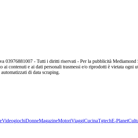
va 03976881007 - Tutti i diritti riservati - Per la pubblicità Mediamon
o ai contenuti e ai dati personali trasmessi e/o riprodotti è vietata ogni 
zi automatizzati di data scraping.
e
Videogiochi
Donne
Magazine
Motori
Viaggi
Cucina
Tgtech
E-Planet
Cult