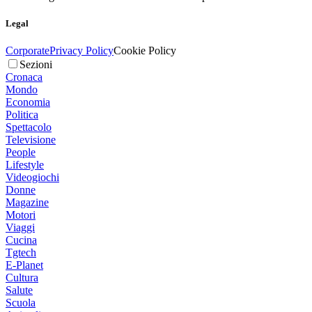
Legal
Corporate
Privacy Policy
Cookie Policy
Sezioni
Cronaca
Mondo
Economia
Politica
Spettacolo
Televisione
People
Lifestyle
Videogiochi
Donne
Magazine
Motori
Viaggi
Cucina
Tgtech
E-Planet
Cultura
Salute
Scuola