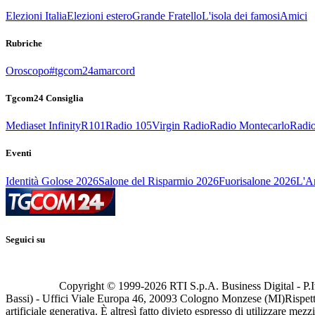
Elezioni Italia
Elezioni estero
Grande Fratello
L'isola dei famosi
Amici
Rubriche
Oroscopo
#tgcom24amarcord
Tgcom24 Consiglia
Mediaset Infinity
R101
Radio 105
Virgin Radio
Radio Montecarlo
Radio
Eventi
Identità Golose 2026
Salone del Risparmio 2026
Fuorisalone 2026
L'Ar
Seguici su
Copyright © 1999-
2026
RTI S.p.A. Business Digital - P.I
Bassi) - Uffici Viale Europa 46, 20093 Cologno Monzese (MI)
Rispett
artificiale generativa. È altresì fatto divieto espresso di utilizzare mez