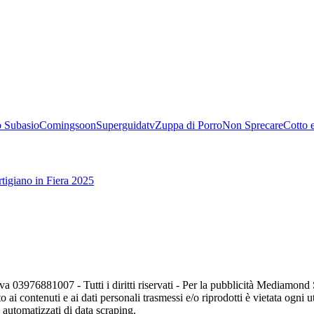
 Subasio
Comingsoon
Superguidatv
Zuppa di Porro
Non Sprecare
Cotto 
tigiano in Fiera 2025
va 03976881007 - Tutti i diritti riservati - Per la pubblicità Mediamon
o ai contenuti e ai dati personali trasmessi e/o riprodotti è vietata ogni 
zi automatizzati di data scraping.