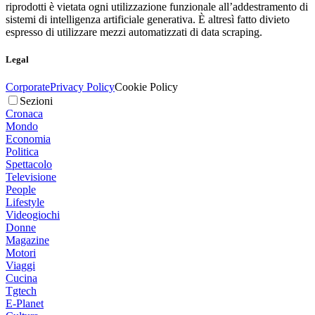
riprodotti è vietata ogni utilizzazione funzionale all’addestramento di
sistemi di intelligenza artificiale generativa. È altresì fatto divieto
espresso di utilizzare mezzi automatizzati di data scraping.
Legal
Corporate
Privacy Policy
Cookie Policy
Sezioni
Cronaca
Mondo
Economia
Politica
Spettacolo
Televisione
People
Lifestyle
Videogiochi
Donne
Magazine
Motori
Viaggi
Cucina
Tgtech
E-Planet