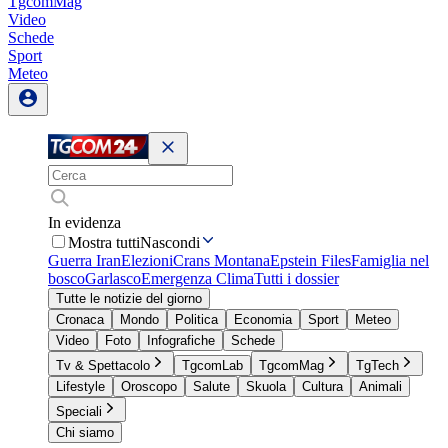
TgcomMag
Video
Schede
Sport
Meteo
In evidenza
Mostra tutti
Nascondi
Guerra Iran
Elezioni
Crans Montana
Epstein Files
Famiglia nel
bosco
Garlasco
Emergenza Clima
Tutti i dossier
Tutte le notizie del giorno
Cronaca
Mondo
Politica
Economia
Sport
Meteo
Video
Foto
Infografiche
Schede
Tv & Spettacolo
TgcomLab
TgcomMag
TgTech
Lifestyle
Oroscopo
Salute
Skuola
Cultura
Animali
Speciali
Chi siamo