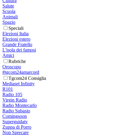
Cultura
Salute
Scuola
Animali
Spazio
Speciali
Elezioni Italia
Elezioni estero
Grande Fratello
L'isola dei famosi
Amici
Rubriche
Oroscopo
#tgcom24amarcord
Tgcom24 Consiglia
Mediaset Infinity
R101
Radio 105
Virgin Radio
Radio Montecarlo
Radio Subasio
Comingsoon
Superguidatv
Zuppa di Porro
Non Sprecare