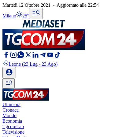
Martedì 12 Ottobre 2021
-
Aggiornato alle
22:54
Milano
25°
Leone
(23 Lug - 23 Ago)
Ultim'ora
Cronaca
Mondo
Economia
TgcomLab
Televisione