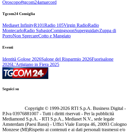
Oroscopo
#tgcom24amarcord
Tgcom24 Consiglia
Mediaset Infinity
R101
Radio 105
Virgin Radio
Radio
Montecarlo
Radio Subasio
Comingsoon
Superguidatv
Zuppa di
Porro
Non Sprecare
Cotto e Mangiato
Eventi
Identità Golose 2026
Salone del Risparmio 2026
Fuorisalone
2026
L'Artigiano in Fiera 2025
Seguici su
Copyright © 1999-
2026
RTI S.p.A. Business Digital -
P.Iva 03976881007 - Tutti i diritti riservati - Per la pubblicità
Mediamond S.p.A. - RTI S.p.A., Mediaset N.V., sede legale
Amsterdam (Paesi Bassi) - Uffici Viale Europa 46, 20093 Cologno
Monzese (MI)
Rispetto ai contenuti e ai dati personali trasmessi e/o