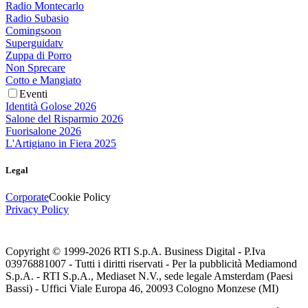
Radio Montecarlo
Radio Subasio
Comingsoon
Superguidatv
Zuppa di Porro
Non Sprecare
Cotto e Mangiato
Eventi
Identità Golose 2026
Salone del Risparmio 2026
Fuorisalone 2026
L'Artigiano in Fiera 2025
Legal
Corporate
Cookie Policy
Privacy Policy
Copyright © 1999-
2026
RTI S.p.A. Business Digital - P.Iva
03976881007 - Tutti i diritti riservati - Per la pubblicità Mediamond
S.p.A. - RTI S.p.A., Mediaset N.V., sede legale Amsterdam (Paesi
Bassi) - Uffici Viale Europa 46, 20093 Cologno Monzese (MI)