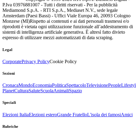
P.Iva 03976881007 - Tutti i diritti riservati - Per la pubblicità
Mediamond S.p.A. - RTI S.p.A., Mediaset N.V., sede legale
Amsterdam (Paesi Bassi) - Uffici Viale Europa 46, 20093 Cologno
Monzese (MI)
Rispetto ai contenuti e ai dati personali trasmessi e/o
riprodotti è vietata ogni utilizzazione funzionale all’addestramento di
sistemi di intelligenza artificiale generativa. È altresì fatto divieto
espresso di utilizzare mezzi automatizzati di data scraping.
Legal
Corporate
Privacy Policy
Cookie Policy
Sezioni
Cronaca
Mondo
Economia
Politica
Spettacolo
Televisione
People
Lifestyl
Planet
Cultura
Salute
Scuola
Animali
Spazio
Speciali
Elezioni Italia
Elezioni estero
Grande Fratello
L'isola dei famosi
Amici
Rubriche