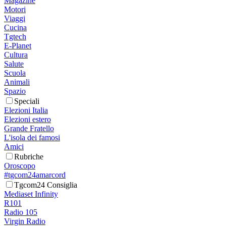
Magazine
Motori
Viaggi
Cucina
Tgtech
E-Planet
Cultura
Salute
Scuola
Animali
Spazio
Speciali
Elezioni Italia
Elezioni estero
Grande Fratello
L'isola dei famosi
Amici
Rubriche
Oroscopo
#tgcom24amarcord
Tgcom24 Consiglia
Mediaset Infinity
R101
Radio 105
Virgin Radio