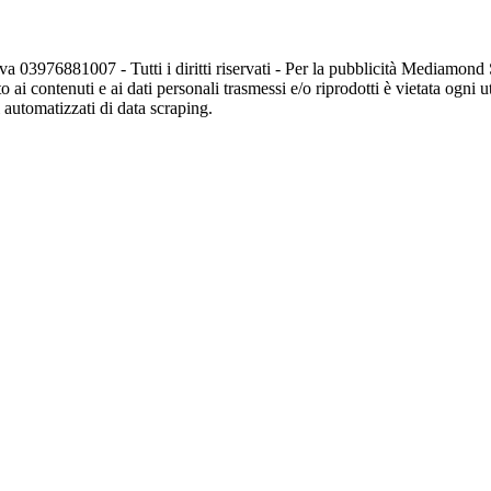
va 03976881007 - Tutti i diritti riservati - Per la pubblicità Mediamon
o ai contenuti e ai dati personali trasmessi e/o riprodotti è vietata ogni 
zi automatizzati di data scraping.