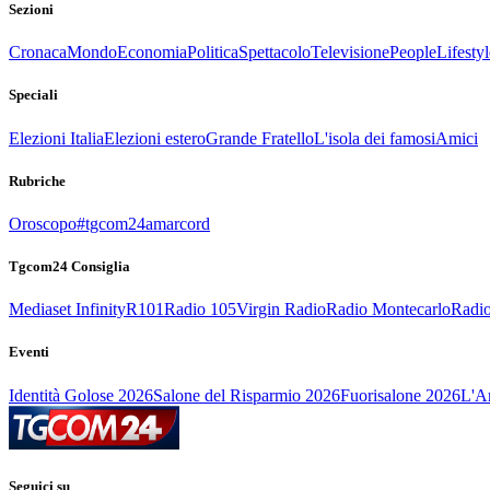
Sezioni
Cronaca
Mondo
Economia
Politica
Spettacolo
Televisione
People
Lifestyl
Speciali
Elezioni Italia
Elezioni estero
Grande Fratello
L'isola dei famosi
Amici
Rubriche
Oroscopo
#tgcom24amarcord
Tgcom24 Consiglia
Mediaset Infinity
R101
Radio 105
Virgin Radio
Radio Montecarlo
Radio
Eventi
Identità Golose 2026
Salone del Risparmio 2026
Fuorisalone 2026
L'Ar
Seguici su