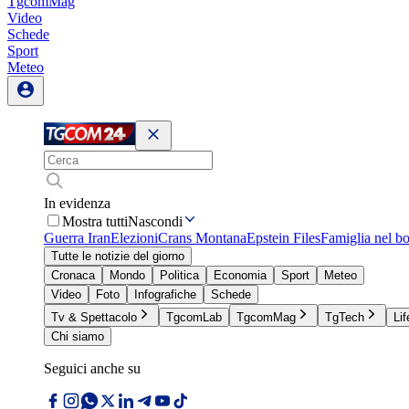
TgcomMag
Video
Schede
Sport
Meteo
In evidenza
Mostra tutti
Nascondi
Guerra Iran
Elezioni
Crans Montana
Epstein Files
Famiglia nel b
Tutte le notizie del giorno
Cronaca
Mondo
Politica
Economia
Sport
Meteo
Video
Foto
Infografiche
Schede
Tv & Spettacolo
TgcomLab
TgcomMag
TgTech
Lif
Chi siamo
Seguici anche su