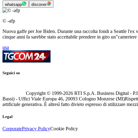
whatsapp
discover
© -afp
Nuova gaffe per Joe Biden. Durante una raccolta fondi a Seattle l'ex vi
cinque anni fa sarebbe stato accettabile prendere in giro un"cameriere
usa
Seguici su
Copyright © 1999-
2026
RTI S.p.A. Business Digital - P.I
Bassi) - Uffici Viale Europa 46, 20093 Cologno Monzese (MI)
Rispett
artificiale generativa. È altresì fatto divieto espresso di utilizzare mez
Legal
Corporate
Privacy Policy
Cookie Policy