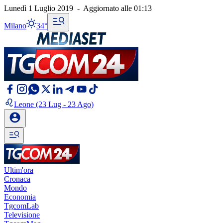
Lunedì 1 Luglio 2019
-
Aggiornato alle
01:13
Milano
34°
Leone
(23 Lug - 23 Ago)
Ultim'ora
Cronaca
Mondo
Economia
TgcomLab
Televisione