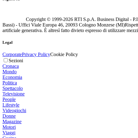
Copyright © 1999-
2026
RTI S.p.A. Business Digital - P.I
Bassi) - Uffici Viale Europa 46, 20093 Cologno Monzese (MI)
Rispett
artificiale generativa. È altresì fatto divieto espresso di utilizzare mez
Legal
Corporate
Privacy Policy
Cookie Policy
Sezioni
Cronaca
Mondo
Economia
Politica
Spettacolo
Televisione
People
Lifestyle
Videogiochi
Donne
Magazine
Motori
Viaggi