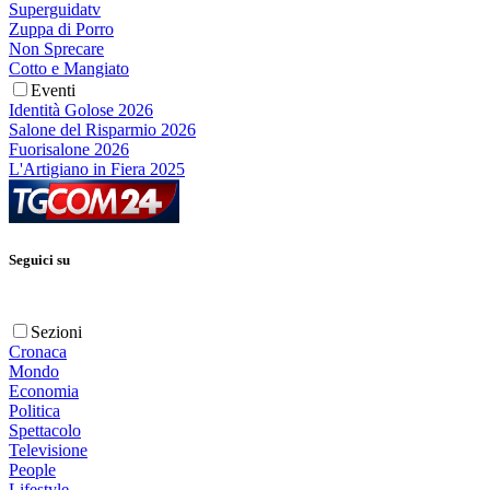
Superguidatv
Zuppa di Porro
Non Sprecare
Cotto e Mangiato
Eventi
Identità Golose 2026
Salone del Risparmio 2026
Fuorisalone 2026
L'Artigiano in Fiera 2025
Seguici su
Sezioni
Cronaca
Mondo
Economia
Politica
Spettacolo
Televisione
People
Lifestyle