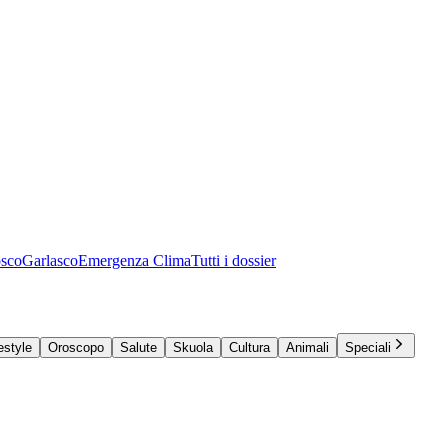
osco
Garlasco
Emergenza Clima
Tutti i dossier
estyle
Oroscopo
Salute
Skuola
Cultura
Animali
Speciali