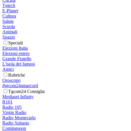
Cucina
Tgtech
E-Planet
Cultura
Salute
Scuola
Animali
Spazio
Speciali
Elezioni Italia
Elezioni estero
Grande Fratello
L'isola dei famosi
Amici
Rubriche
Oroscopo
#tgcom24amarcord
Tgcom24 Consiglia
Mediaset Infinity
R101
Radio 105
Virgin Radio
Radio Montecarlo
Radio Subasio
Comingsoon