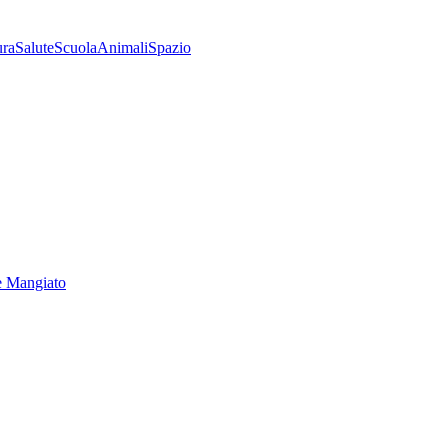
ura
Salute
Scuola
Animali
Spazio
e Mangiato