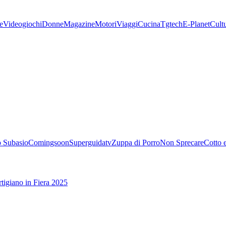
e
Videogiochi
Donne
Magazine
Motori
Viaggi
Cucina
Tgtech
E-Planet
Cult
 Subasio
Comingsoon
Superguidatv
Zuppa di Porro
Non Sprecare
Cotto 
tigiano in Fiera 2025