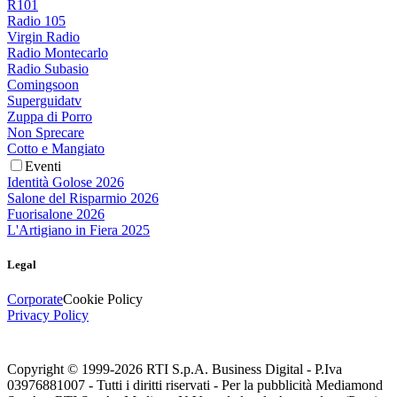
R101
Radio 105
Virgin Radio
Radio Montecarlo
Radio Subasio
Comingsoon
Superguidatv
Zuppa di Porro
Non Sprecare
Cotto e Mangiato
Eventi
Identità Golose 2026
Salone del Risparmio 2026
Fuorisalone 2026
L'Artigiano in Fiera 2025
Legal
Corporate
Cookie Policy
Privacy Policy
Copyright © 1999-
2026
RTI S.p.A. Business Digital - P.Iva
03976881007 - Tutti i diritti riservati - Per la pubblicità Mediamond