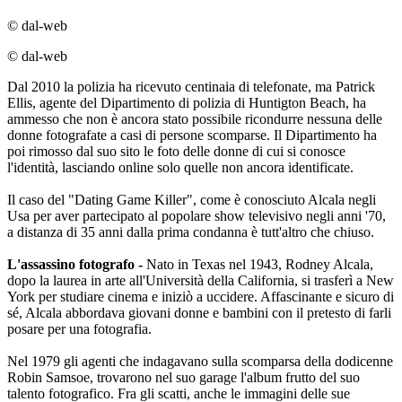
© dal-web
© dal-web
Dal 2010 la polizia ha ricevuto centinaia di telefonate, ma Patrick
Ellis, agente del Dipartimento di polizia di Huntigton Beach, ha
ammesso che non è ancora stato possibile ricondurre nessuna delle
donne fotografate a casi di persone scomparse. Il Dipartimento ha
poi rimosso dal suo sito le foto delle donne di cui si conosce
l'identità, lasciando online solo quelle non ancora identificate.
Il caso del "Dating Game Killer", come è conosciuto Alcala negli
Usa per aver partecipato al popolare show televisivo negli anni '70,
a distanza di 35 anni dalla prima condanna è tutt'altro che chiuso.
L'assassino fotografo -
Nato in Texas nel 1943, Rodney Alcala,
dopo la laurea in arte all'Università della California, si trasferì a New
York per studiare cinema e iniziò a uccidere. Affascinante e sicuro di
sé, Alcala abbordava giovani donne e bambini con il pretesto di farli
posare per una fotografia.
Nel 1979 gli agenti che indagavano sulla scomparsa della dodicenne
Robin Samsoe, trovarono nel suo garage l'album frutto del suo
talento fotografico. Fra gli scatti, anche le immagini delle sue