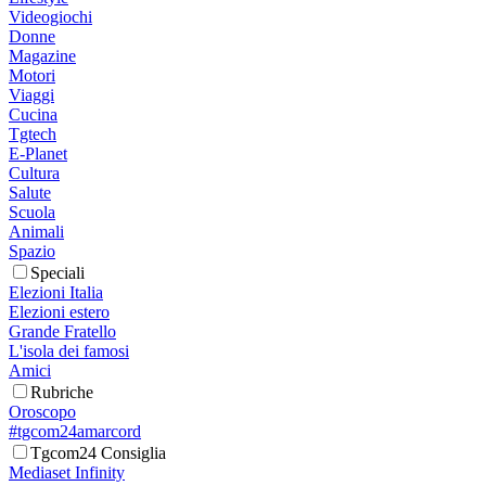
Videogiochi
Donne
Magazine
Motori
Viaggi
Cucina
Tgtech
E-Planet
Cultura
Salute
Scuola
Animali
Spazio
Speciali
Elezioni Italia
Elezioni estero
Grande Fratello
L'isola dei famosi
Amici
Rubriche
Oroscopo
#tgcom24amarcord
Tgcom24 Consiglia
Mediaset Infinity