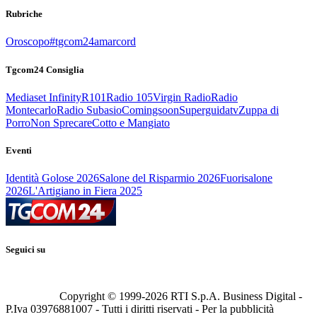
Rubriche
Oroscopo
#tgcom24amarcord
Tgcom24 Consiglia
Mediaset Infinity
R101
Radio 105
Virgin Radio
Radio
Montecarlo
Radio Subasio
Comingsoon
Superguidatv
Zuppa di
Porro
Non Sprecare
Cotto e Mangiato
Eventi
Identità Golose 2026
Salone del Risparmio 2026
Fuorisalone
2026
L'Artigiano in Fiera 2025
Seguici su
Copyright © 1999-
2026
RTI S.p.A. Business Digital -
P.Iva 03976881007 - Tutti i diritti riservati - Per la pubblicità