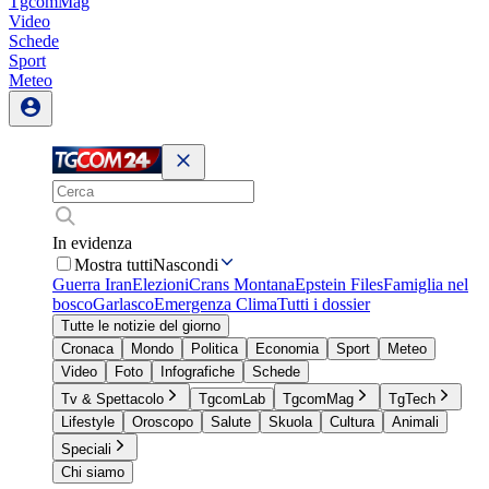
TgcomMag
Video
Schede
Sport
Meteo
In evidenza
Mostra tutti
Nascondi
Guerra Iran
Elezioni
Crans Montana
Epstein Files
Famiglia nel
bosco
Garlasco
Emergenza Clima
Tutti i dossier
Tutte le notizie del giorno
Cronaca
Mondo
Politica
Economia
Sport
Meteo
Video
Foto
Infografiche
Schede
Tv & Spettacolo
TgcomLab
TgcomMag
TgTech
Lifestyle
Oroscopo
Salute
Skuola
Cultura
Animali
Speciali
Chi siamo