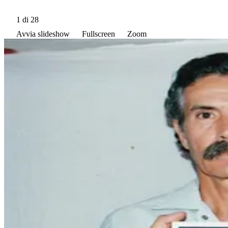
1
di 28
Avvia slideshow
Fullscreen
Zoom