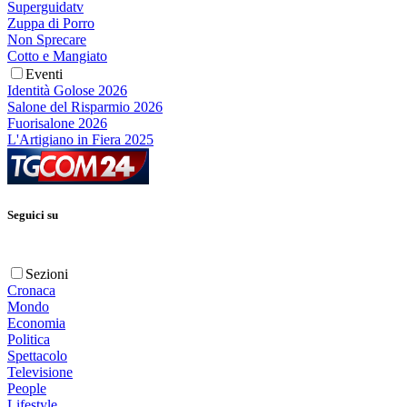
Superguidatv
Zuppa di Porro
Non Sprecare
Cotto e Mangiato
Eventi
Identità Golose 2026
Salone del Risparmio 2026
Fuorisalone 2026
L'Artigiano in Fiera 2025
Seguici su
Sezioni
Cronaca
Mondo
Economia
Politica
Spettacolo
Televisione
People
Lifestyle