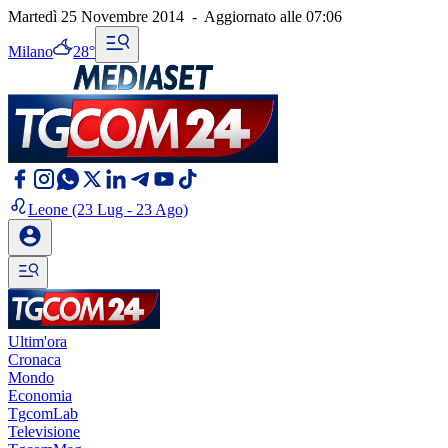
Martedì 25 Novembre 2014
-
Aggiornato alle
07:06
Milano
28°
Leone
(23 Lug - 23 Ago)
Ultim'ora
Cronaca
Mondo
Economia
TgcomLab
Televisione