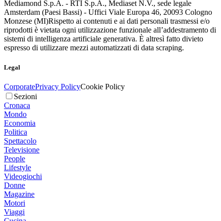
Mediamond S.p.A. - RTI S.p.A., Mediaset N.V., sede legale
Amsterdam (Paesi Bassi) - Uffici Viale Europa 46, 20093 Cologno
Monzese (MI)
Rispetto ai contenuti e ai dati personali trasmessi e/o
riprodotti è vietata ogni utilizzazione funzionale all’addestramento di
sistemi di intelligenza artificiale generativa. È altresì fatto divieto
espresso di utilizzare mezzi automatizzati di data scraping.
Legal
Corporate
Privacy Policy
Cookie Policy
Sezioni
Cronaca
Mondo
Economia
Politica
Spettacolo
Televisione
People
Lifestyle
Videogiochi
Donne
Magazine
Motori
Viaggi
Cucina