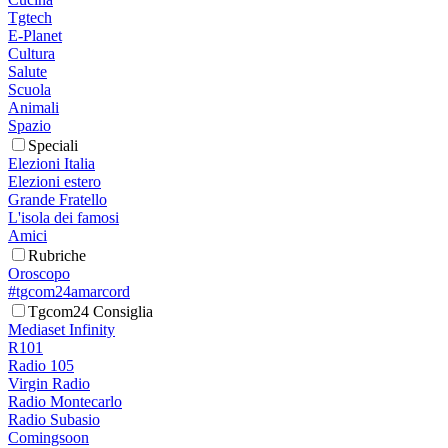
Tgtech
E-Planet
Cultura
Salute
Scuola
Animali
Spazio
Speciali
Elezioni Italia
Elezioni estero
Grande Fratello
L'isola dei famosi
Amici
Rubriche
Oroscopo
#tgcom24amarcord
Tgcom24 Consiglia
Mediaset Infinity
R101
Radio 105
Virgin Radio
Radio Montecarlo
Radio Subasio
Comingsoon