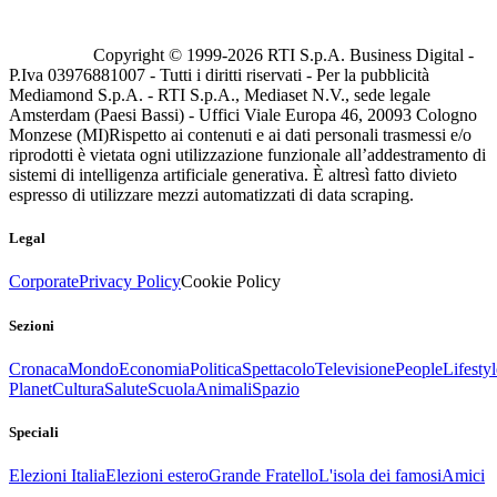
Copyright © 1999-
2026
RTI S.p.A. Business Digital -
P.Iva 03976881007 - Tutti i diritti riservati - Per la pubblicità
Mediamond S.p.A. - RTI S.p.A., Mediaset N.V., sede legale
Amsterdam (Paesi Bassi) - Uffici Viale Europa 46, 20093 Cologno
Monzese (MI)
Rispetto ai contenuti e ai dati personali trasmessi e/o
riprodotti è vietata ogni utilizzazione funzionale all’addestramento di
sistemi di intelligenza artificiale generativa. È altresì fatto divieto
espresso di utilizzare mezzi automatizzati di data scraping.
Legal
Corporate
Privacy Policy
Cookie Policy
Sezioni
Cronaca
Mondo
Economia
Politica
Spettacolo
Televisione
People
Lifestyl
Planet
Cultura
Salute
Scuola
Animali
Spazio
Speciali
Elezioni Italia
Elezioni estero
Grande Fratello
L'isola dei famosi
Amici