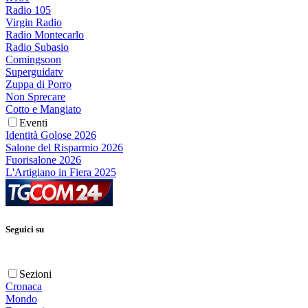
Radio 105
Virgin Radio
Radio Montecarlo
Radio Subasio
Comingsoon
Superguidatv
Zuppa di Porro
Non Sprecare
Cotto e Mangiato
Eventi
Identità Golose 2026
Salone del Risparmio 2026
Fuorisalone 2026
L'Artigiano in Fiera 2025
Seguici su
Sezioni
Cronaca
Mondo