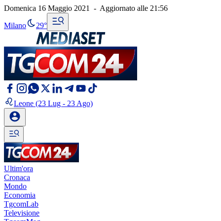
Domenica 16 Maggio 2021
-
Aggiornato alle
21:56
Milano
29°
Leone
(23 Lug - 23 Ago)
Ultim'ora
Cronaca
Mondo
Economia
TgcomLab
Televisione