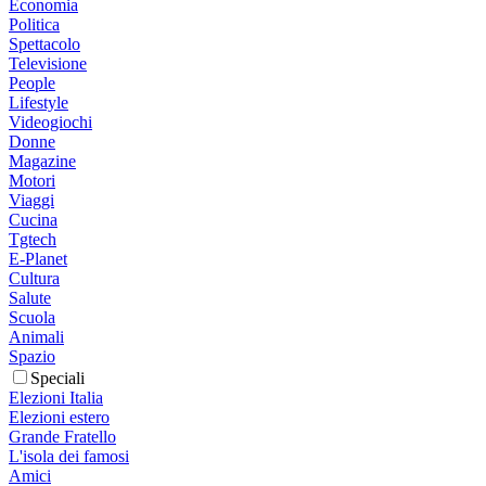
Economia
Politica
Spettacolo
Televisione
People
Lifestyle
Videogiochi
Donne
Magazine
Motori
Viaggi
Cucina
Tgtech
E-Planet
Cultura
Salute
Scuola
Animali
Spazio
Speciali
Elezioni Italia
Elezioni estero
Grande Fratello
L'isola dei famosi
Amici