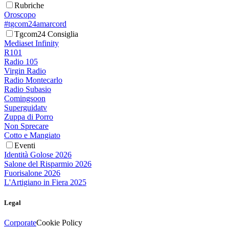
Rubriche
Oroscopo
#tgcom24amarcord
Tgcom24 Consiglia
Mediaset Infinity
R101
Radio 105
Virgin Radio
Radio Montecarlo
Radio Subasio
Comingsoon
Superguidatv
Zuppa di Porro
Non Sprecare
Cotto e Mangiato
Eventi
Identità Golose 2026
Salone del Risparmio 2026
Fuorisalone 2026
L'Artigiano in Fiera 2025
Legal
Corporate
Cookie Policy