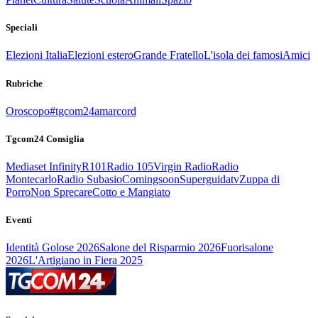
Speciali
Elezioni Italia
Elezioni estero
Grande Fratello
L'isola dei famosi
Amici
Rubriche
Oroscopo
#tgcom24amarcord
Tgcom24 Consiglia
Mediaset Infinity
R101
Radio 105
Virgin Radio
Radio
Montecarlo
Radio Subasio
Comingsoon
Superguidatv
Zuppa di
Porro
Non Sprecare
Cotto e Mangiato
Eventi
Identità Golose 2026
Salone del Risparmio 2026
Fuorisalone
2026
L'Artigiano in Fiera 2025