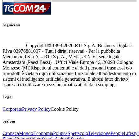
Seguici su
Copyright © 1999-
2026
RTI S.p.A. Business Digital -
P.Iva 03976881007 - Tutti i diritti riservati - Per la pubblicità
Mediamond S.p.A. - RTI S.p.A., Mediaset N.V., sede legale
Amsterdam (Paesi Bassi) - Uffici Viale Europa 46, 20093 Cologno
Monzese (MI)
Rispetto ai contenuti e ai dati personali trasmessi e/o
riprodotti è vietata ogni utilizzazione funzionale all’addestramento di
sistemi di intelligenza artificiale generativa. È altresì fatto divieto
espresso di utilizzare mezzi automatizzati di data scraping.
Legal
Corporate
Privacy Policy
Cookie Policy
Sezioni
Cronaca
Mondo
Economia
Politica
Spettacolo
Televisione
People
Lifestyl
Planet
Cultura
Salute
Scuola
Animali
Spazio