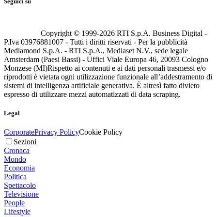
Seguici su
Copyright © 1999-
2026
RTI S.p.A. Business Digital -
P.Iva 03976881007 - Tutti i diritti riservati - Per la pubblicità
Mediamond S.p.A. - RTI S.p.A., Mediaset N.V., sede legale
Amsterdam (Paesi Bassi) - Uffici Viale Europa 46, 20093 Cologno
Monzese (MI)
Rispetto ai contenuti e ai dati personali trasmessi e/o
riprodotti è vietata ogni utilizzazione funzionale all’addestramento di
sistemi di intelligenza artificiale generativa. È altresì fatto divieto
espresso di utilizzare mezzi automatizzati di data scraping.
Legal
Corporate
Privacy Policy
Cookie Policy
Sezioni
Cronaca
Mondo
Economia
Politica
Spettacolo
Televisione
People
Lifestyle