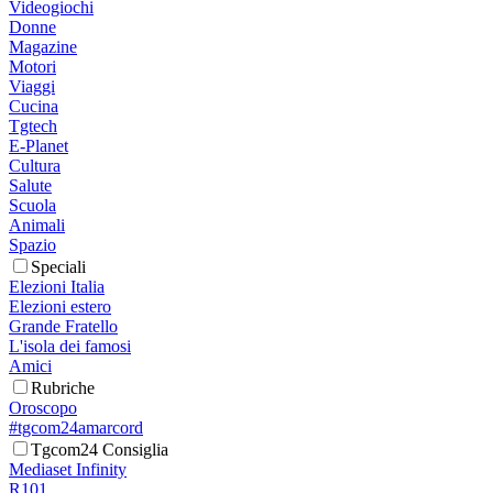
Videogiochi
Donne
Magazine
Motori
Viaggi
Cucina
Tgtech
E-Planet
Cultura
Salute
Scuola
Animali
Spazio
Speciali
Elezioni Italia
Elezioni estero
Grande Fratello
L'isola dei famosi
Amici
Rubriche
Oroscopo
#tgcom24amarcord
Tgcom24 Consiglia
Mediaset Infinity
R101