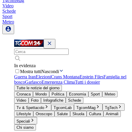
TgcomMag
Video
Schede
Sport
Meteo
In evidenza
Mostra tutti
Nascondi
Guerra Iran
Elezioni
Crans Montana
Epstein Files
Famiglia nel
bosco
Garlasco
Emergenza Clima
Tutti i dossier
Tutte le notizie del giorno
Cronaca
Mondo
Politica
Economia
Sport
Meteo
Video
Foto
Infografiche
Schede
Tv & Spettacolo
TgcomLab
TgcomMag
TgTech
Lifestyle
Oroscopo
Salute
Skuola
Cultura
Animali
Speciali
Chi siamo