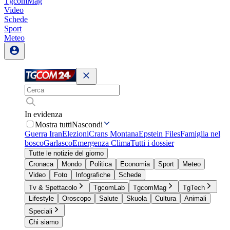
TgcomMag
Video
Schede
Sport
Meteo
In evidenza
Mostra tutti
Nascondi
Guerra Iran
Elezioni
Crans Montana
Epstein Files
Famiglia nel
bosco
Garlasco
Emergenza Clima
Tutti i dossier
Tutte le notizie del giorno
Cronaca
Mondo
Politica
Economia
Sport
Meteo
Video
Foto
Infografiche
Schede
Tv & Spettacolo
TgcomLab
TgcomMag
TgTech
Lifestyle
Oroscopo
Salute
Skuola
Cultura
Animali
Speciali
Chi siamo