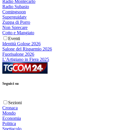
Radio Montecarlo
Radio Subasio
Comingsoon
Superguidatv
Zuppa di Porro
Non Sprecare
Cotto e Mangiato
Eventi
Identità Golose 2026
Salone del Risparmio 2026
Fuorisalone 2026
L'Artigiano in Fiera 2025
Seguici su
Sezioni
Cronaca
Mondo
Economia
Politica
Spettacolo