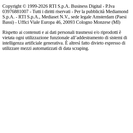
Copyright © 1999-
2026
RTI S.p.A. Business Digital - P.Iva
03976881007 - Tutti i diritti riservati - Per la pubblicità Mediamond
S.p.A. - RTI S.p.A., Mediaset N.V., sede legale Amsterdam (Paesi
Bassi) - Uffici Viale Europa 46, 20093 Cologno Monzese (MI)
Rispetto ai contenuti e ai dati personali trasmessi e/o riprodotti è
vietata ogni utilizzazione funzionale all’addestramento di sistemi di
intelligenza artificiale generativa. È altresì fatto divieto espresso di
utilizzare mezzi automatizzati di data scraping.