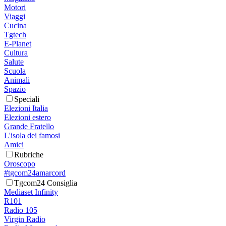
Motori
Viaggi
Cucina
Tgtech
E-Planet
Cultura
Salute
Scuola
Animali
Spazio
Speciali
Elezioni Italia
Elezioni estero
Grande Fratello
L'isola dei famosi
Amici
Rubriche
Oroscopo
#tgcom24amarcord
Tgcom24 Consiglia
Mediaset Infinity
R101
Radio 105
Virgin Radio