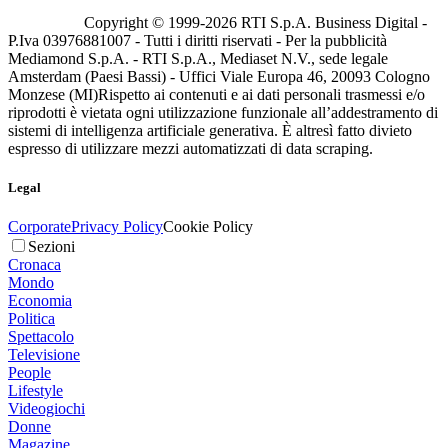
Copyright © 1999-
2026
RTI S.p.A. Business Digital -
P.Iva 03976881007 - Tutti i diritti riservati - Per la pubblicità
Mediamond S.p.A. - RTI S.p.A., Mediaset N.V., sede legale
Amsterdam (Paesi Bassi) - Uffici Viale Europa 46, 20093 Cologno
Monzese (MI)
Rispetto ai contenuti e ai dati personali trasmessi e/o
riprodotti è vietata ogni utilizzazione funzionale all’addestramento di
sistemi di intelligenza artificiale generativa. È altresì fatto divieto
espresso di utilizzare mezzi automatizzati di data scraping.
Legal
Corporate
Privacy Policy
Cookie Policy
Sezioni
Cronaca
Mondo
Economia
Politica
Spettacolo
Televisione
People
Lifestyle
Videogiochi
Donne
Magazine