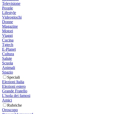
Televisione
People
Lifestyle
Videogiochi
Donne
Magazine
Motori
Viaggi
Cucina
Tgtech
E-Planet
Cultura
Salute
Scuola
Animali
Spazio
Speciali
Elezioni Italia
Elezioni estero
Grande Fratello
L'isola dei famosi
Amici
Rubriche
Oroscopo