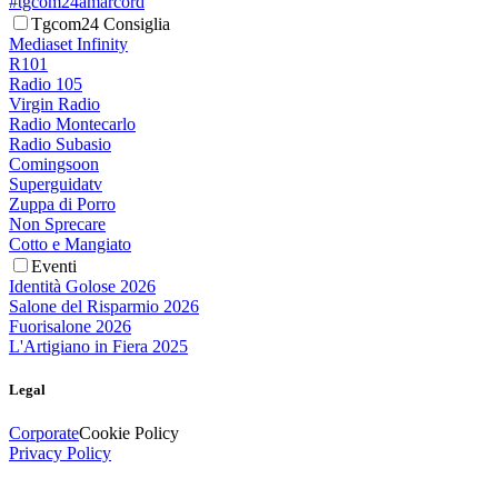
#tgcom24amarcord
Tgcom24 Consiglia
Mediaset Infinity
R101
Radio 105
Virgin Radio
Radio Montecarlo
Radio Subasio
Comingsoon
Superguidatv
Zuppa di Porro
Non Sprecare
Cotto e Mangiato
Eventi
Identità Golose 2026
Salone del Risparmio 2026
Fuorisalone 2026
L'Artigiano in Fiera 2025
Legal
Corporate
Cookie Policy
Privacy Policy