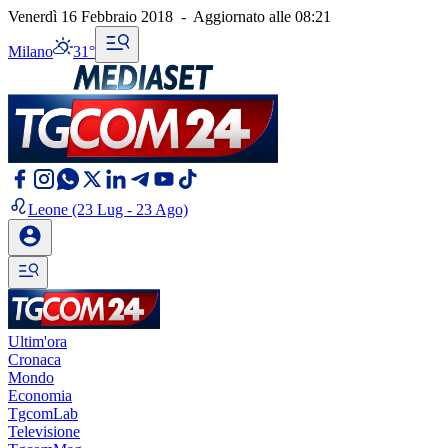
Venerdì 16 Febbraio 2018
-
Aggiornato alle
08:21
Milano
31°
Leone
(23 Lug - 23 Ago)
Ultim'ora
Cronaca
Mondo
Economia
TgcomLab
Televisione