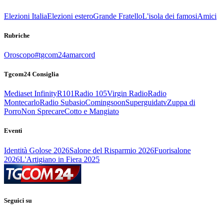
Elezioni Italia
Elezioni estero
Grande Fratello
L'isola dei famosi
Amici
Rubriche
Oroscopo
#tgcom24amarcord
Tgcom24 Consiglia
Mediaset Infinity
R101
Radio 105
Virgin Radio
Radio
Montecarlo
Radio Subasio
Comingsoon
Superguidatv
Zuppa di
Porro
Non Sprecare
Cotto e Mangiato
Eventi
Identità Golose 2026
Salone del Risparmio 2026
Fuorisalone
2026
L'Artigiano in Fiera 2025
Seguici su