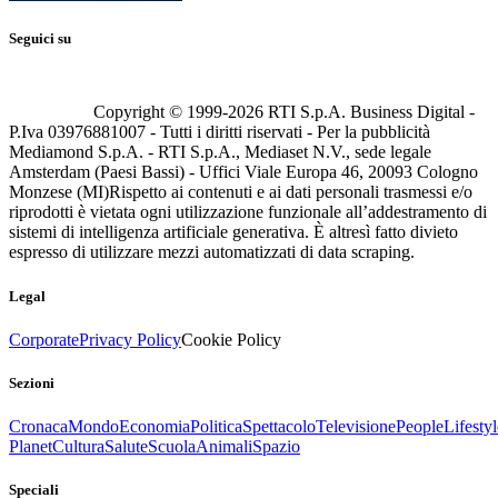
Seguici su
Copyright © 1999-
2026
RTI S.p.A. Business Digital -
P.Iva 03976881007 - Tutti i diritti riservati - Per la pubblicità
Mediamond S.p.A. - RTI S.p.A., Mediaset N.V., sede legale
Amsterdam (Paesi Bassi) - Uffici Viale Europa 46, 20093 Cologno
Monzese (MI)
Rispetto ai contenuti e ai dati personali trasmessi e/o
riprodotti è vietata ogni utilizzazione funzionale all’addestramento di
sistemi di intelligenza artificiale generativa. È altresì fatto divieto
espresso di utilizzare mezzi automatizzati di data scraping.
Legal
Corporate
Privacy Policy
Cookie Policy
Sezioni
Cronaca
Mondo
Economia
Politica
Spettacolo
Televisione
People
Lifestyl
Planet
Cultura
Salute
Scuola
Animali
Spazio
Speciali