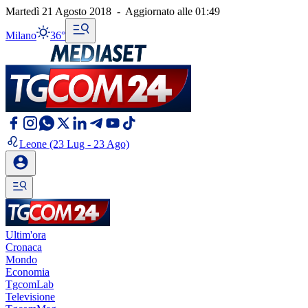
Martedì 21 Agosto 2018
-
Aggiornato alle
01:49
Milano
36°
Leone
(23 Lug - 23 Ago)
Ultim'ora
Cronaca
Mondo
Economia
TgcomLab
Televisione