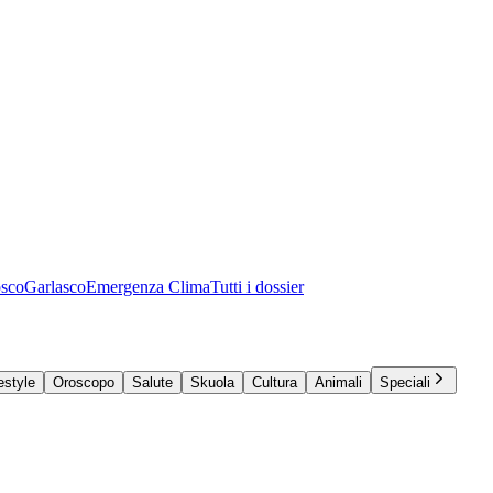
osco
Garlasco
Emergenza Clima
Tutti i dossier
estyle
Oroscopo
Salute
Skuola
Cultura
Animali
Speciali