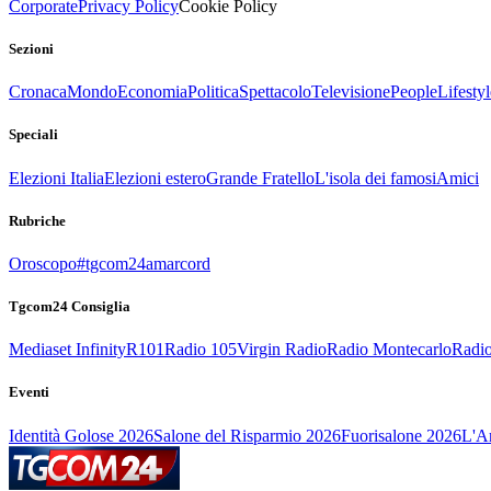
Corporate
Privacy Policy
Cookie Policy
Sezioni
Cronaca
Mondo
Economia
Politica
Spettacolo
Televisione
People
Lifestyl
Speciali
Elezioni Italia
Elezioni estero
Grande Fratello
L'isola dei famosi
Amici
Rubriche
Oroscopo
#tgcom24amarcord
Tgcom24 Consiglia
Mediaset Infinity
R101
Radio 105
Virgin Radio
Radio Montecarlo
Radio
Eventi
Identità Golose 2026
Salone del Risparmio 2026
Fuorisalone 2026
L'Ar