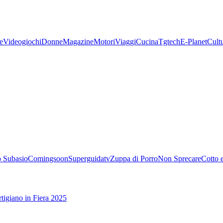
e
Videogiochi
Donne
Magazine
Motori
Viaggi
Cucina
Tgtech
E-Planet
Cult
 Subasio
Comingsoon
Superguidatv
Zuppa di Porro
Non Sprecare
Cotto 
tigiano in Fiera 2025