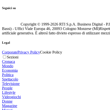
Seguici su
Copyright © 1999-
2026
RTI S.p.A. Business Digital - P.I
Bassi) - Uffici Viale Europa 46, 20093 Cologno Monzese (MI)
Rispett
artificiale generativa. È altresì fatto divieto espresso di utilizzare mez
Legal
Corporate
Privacy Policy
Cookie Policy
Sezioni
Cronaca
Mondo
Economia
Politica
Spettacolo
Televisione
People
Lifestyle
Videogiochi
Donne
Magazine