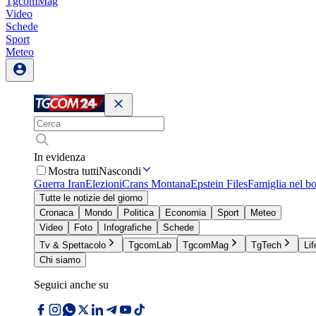
TgcomMag
Video
Schede
Sport
Meteo
In evidenza
Mostra tutti
Nascondi
Guerra Iran
Elezioni
Crans Montana
Epstein Files
Famiglia nel b
Tutte le notizie del giorno
Cronaca
Mondo
Politica
Economia
Sport
Meteo
Video
Foto
Infografiche
Schede
Tv & Spettacolo
TgcomLab
TgcomMag
TgTech
Lif
Chi siamo
Seguici anche su