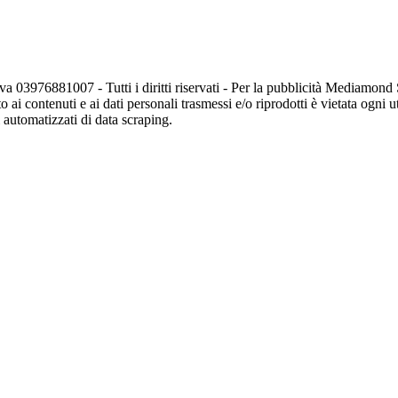
va 03976881007 - Tutti i diritti riservati - Per la pubblicità Mediamon
o ai contenuti e ai dati personali trasmessi e/o riprodotti è vietata ogni 
zi automatizzati di data scraping.