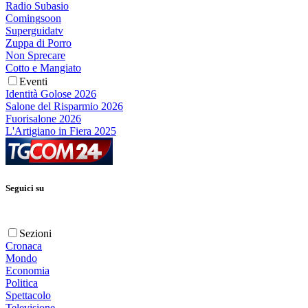
Radio Subasio
Comingsoon
Superguidatv
Zuppa di Porro
Non Sprecare
Cotto e Mangiato
Eventi
Identità Golose 2026
Salone del Risparmio 2026
Fuorisalone 2026
L'Artigiano in Fiera 2025
Seguici su
Sezioni
Cronaca
Mondo
Economia
Politica
Spettacolo
Televisione