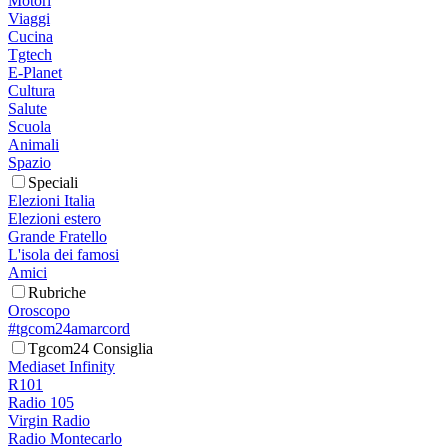
Motori
Viaggi
Cucina
Tgtech
E-Planet
Cultura
Salute
Scuola
Animali
Spazio
Speciali
Elezioni Italia
Elezioni estero
Grande Fratello
L'isola dei famosi
Amici
Rubriche
Oroscopo
#tgcom24amarcord
Tgcom24 Consiglia
Mediaset Infinity
R101
Radio 105
Virgin Radio
Radio Montecarlo