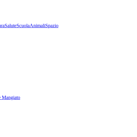
ura
Salute
Scuola
Animali
Spazio
e Mangiato