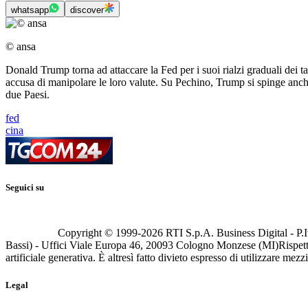
whatsapp
discover
© ansa
Donald Trump torna ad attaccare la Fed per i suoi rialzi graduali dei t
accusa di manipolare le loro valute. Su Pechino, Trump si spinge anche 
due Paesi.
fed
cina
Seguici su
Copyright © 1999-
2026
RTI S.p.A. Business Digital - P.I
Bassi) - Uffici Viale Europa 46, 20093 Cologno Monzese (MI)
Rispett
artificiale generativa. È altresì fatto divieto espresso di utilizzare mez
Legal