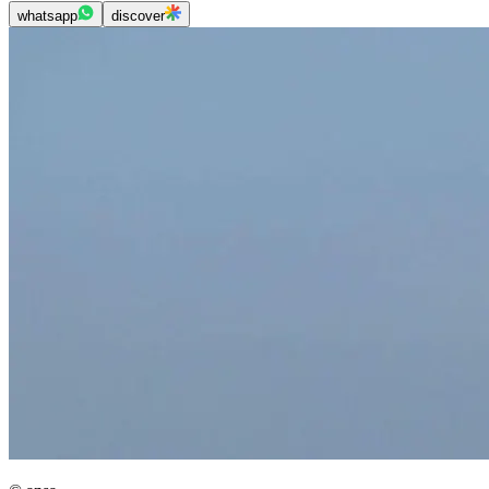
whatsapp
discover