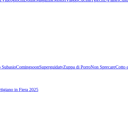
 Subasio
Comingsoon
Superguidatv
Zuppa di Porro
Non Sprecare
Cotto 
tigiano in Fiera 2025