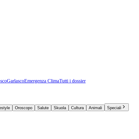
osco
Garlasco
Emergenza Clima
Tutti i dossier
estyle
Oroscopo
Salute
Skuola
Cultura
Animali
Speciali