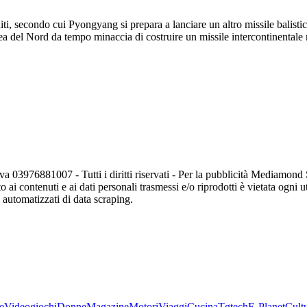
i, secondo cui Pyongyang si prepara a lanciare un altro missile balisti
rea del Nord da tempo minaccia di costruire un missile intercontinentale 
va 03976881007 - Tutti i diritti riservati - Per la pubblicità Mediamon
o ai contenuti e ai dati personali trasmessi e/o riprodotti è vietata ogni 
zi automatizzati di data scraping.
e
Videogiochi
Donne
Magazine
Motori
Viaggi
Cucina
Tgtech
E-Planet
Cult