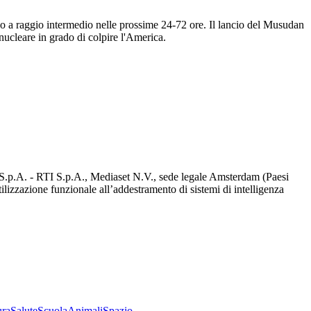
co a raggio intermedio nelle prossime 24-72 ore. Il lancio del Musudan
nucleare in grado di colpire l'America.
d S.p.A. - RTI S.p.A., Mediaset N.V., sede legale Amsterdam (Paesi
utilizzazione funzionale all’addestramento di sistemi di intelligenza
ura
Salute
Scuola
Animali
Spazio