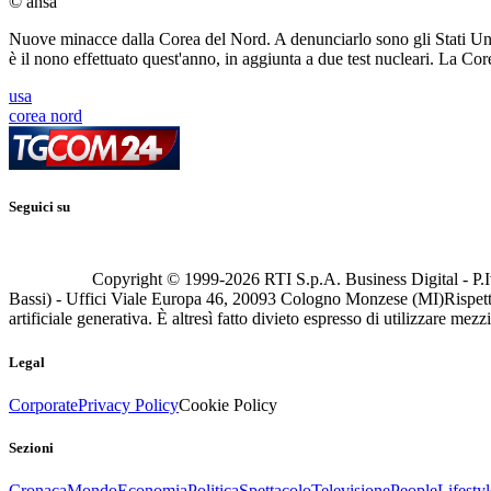
© ansa
Nuove minacce dalla Corea del Nord. A denunciarlo sono gli Stati Unit
è il nono effettuato quest'anno, in aggiunta a due test nucleari. La Co
usa
corea nord
Seguici su
Copyright © 1999-
2026
RTI S.p.A. Business Digital - P.I
Bassi) - Uffici Viale Europa 46, 20093 Cologno Monzese (MI)
Rispett
artificiale generativa. È altresì fatto divieto espresso di utilizzare mez
Legal
Corporate
Privacy Policy
Cookie Policy
Sezioni
Cronaca
Mondo
Economia
Politica
Spettacolo
Televisione
People
Lifestyl