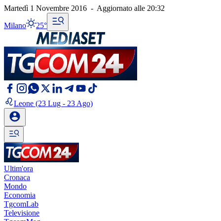
Martedì 1 Novembre 2016
-
Aggiornato alle
20:32
Milano
25°
Leone
(23 Lug - 23 Ago)
Ultim'ora
Cronaca
Mondo
Economia
TgcomLab
Televisione