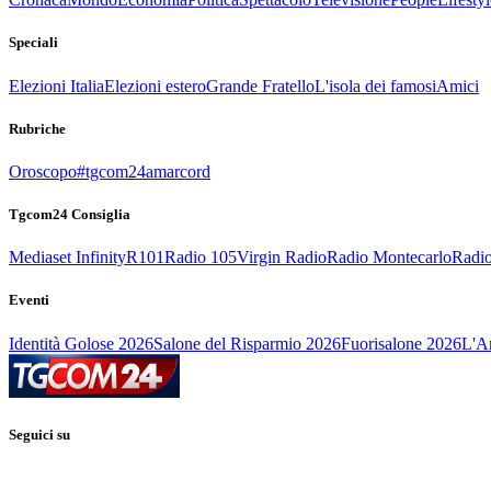
Speciali
Elezioni Italia
Elezioni estero
Grande Fratello
L'isola dei famosi
Amici
Rubriche
Oroscopo
#tgcom24amarcord
Tgcom24 Consiglia
Mediaset Infinity
R101
Radio 105
Virgin Radio
Radio Montecarlo
Radio
Eventi
Identità Golose 2026
Salone del Risparmio 2026
Fuorisalone 2026
L'Ar
Seguici su