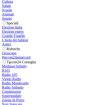
Cultura
Salute
Scuola
Animali
Spazio
Speciali
Elezioni Italia
Elezioni estero
Grande Fratello
L'isola dei famosi
Amici
Rubriche
Oroscopo
#tgcom24amarcord
Tgcom24 Consiglia
Mediaset Infinity
R101
Radio 105
Virgin Radio
Radio Montecarlo
Radio Subasio
Comingsoon
Superguidatv
Zuppa di Porro
Non Sprecare