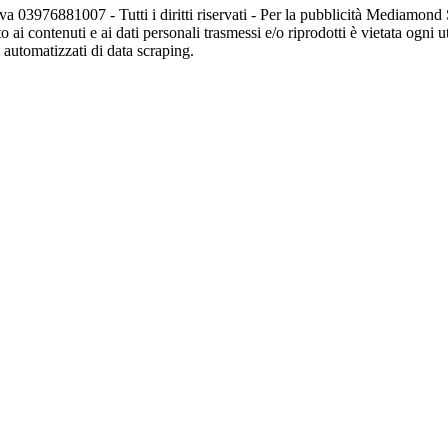
va 03976881007 - Tutti i diritti riservati - Per la pubblicità Mediamon
o ai contenuti e ai dati personali trasmessi e/o riprodotti è vietata ogni 
zi automatizzati di data scraping.