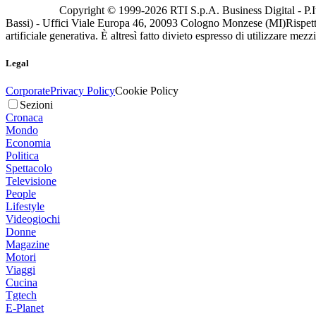
Copyright © 1999-
2026
RTI S.p.A. Business Digital - P.I
Bassi) - Uffici Viale Europa 46, 20093 Cologno Monzese (MI)
Rispett
artificiale generativa. È altresì fatto divieto espresso di utilizzare mez
Legal
Corporate
Privacy Policy
Cookie Policy
Sezioni
Cronaca
Mondo
Economia
Politica
Spettacolo
Televisione
People
Lifestyle
Videogiochi
Donne
Magazine
Motori
Viaggi
Cucina
Tgtech
E-Planet