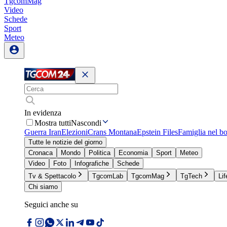
TgcomMag
Video
Schede
Sport
Meteo
In evidenza
Mostra tutti
Nascondi
Guerra Iran
Elezioni
Crans Montana
Epstein Files
Famiglia nel b
Tutte le notizie del giorno
Cronaca
Mondo
Politica
Economia
Sport
Meteo
Video
Foto
Infografiche
Schede
Tv & Spettacolo
TgcomLab
TgcomMag
TgTech
Lif
Chi siamo
Seguici anche su