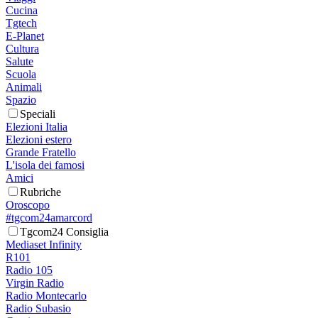
Cucina
Tgtech
E-Planet
Cultura
Salute
Scuola
Animali
Spazio
Speciali
Elezioni Italia
Elezioni estero
Grande Fratello
L'isola dei famosi
Amici
Rubriche
Oroscopo
#tgcom24amarcord
Tgcom24 Consiglia
Mediaset Infinity
R101
Radio 105
Virgin Radio
Radio Montecarlo
Radio Subasio