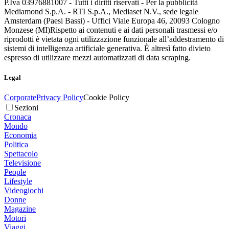
P.Iva 03976881007 - Tutti i diritti riservati - Per la pubblicità
Mediamond S.p.A. - RTI S.p.A., Mediaset N.V., sede legale
Amsterdam (Paesi Bassi) - Uffici Viale Europa 46, 20093 Cologno
Monzese (MI)
Rispetto ai contenuti e ai dati personali trasmessi e/o
riprodotti è vietata ogni utilizzazione funzionale all’addestramento di
sistemi di intelligenza artificiale generativa. È altresì fatto divieto
espresso di utilizzare mezzi automatizzati di data scraping.
Legal
Corporate
Privacy Policy
Cookie Policy
Sezioni
Cronaca
Mondo
Economia
Politica
Spettacolo
Televisione
People
Lifestyle
Videogiochi
Donne
Magazine
Motori
Viaggi