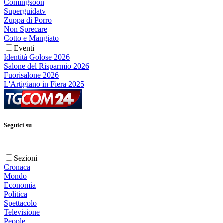
Comingsoon
Superguidatv
Zuppa di Porro
Non Sprecare
Cotto e Mangiato
Eventi
Identità Golose 2026
Salone del Risparmio 2026
Fuorisalone 2026
L'Artigiano in Fiera 2025
Seguici su
Sezioni
Cronaca
Mondo
Economia
Politica
Spettacolo
Televisione
People