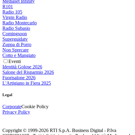
Mediaset Infinity
R101
Radio 105
Virgin Radio
Radio Montecarlo
Radio Subasio
Comingsoon
Superguidatv
Zuppa di Porro
Non Sprecare
Cotto e Mangiato
Eventi
Identità Golose 2026
Salone del Risparmio 2026
Fuorisalone 2026
L'Artigiano in Fiera 2025
Legal
Corporate
Cookie Policy
Privacy Policy
Copyright © 1999-
2026
RTI S.p.A. Business Digital - P.Iva