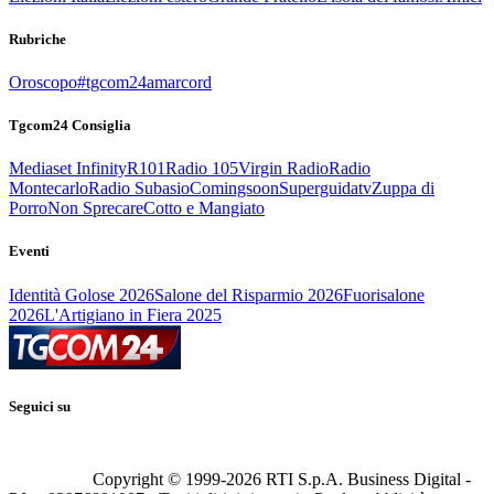
Rubriche
Oroscopo
#tgcom24amarcord
Tgcom24 Consiglia
Mediaset Infinity
R101
Radio 105
Virgin Radio
Radio
Montecarlo
Radio Subasio
Comingsoon
Superguidatv
Zuppa di
Porro
Non Sprecare
Cotto e Mangiato
Eventi
Identità Golose 2026
Salone del Risparmio 2026
Fuorisalone
2026
L'Artigiano in Fiera 2025
Seguici su
Copyright © 1999-
2026
RTI S.p.A. Business Digital -