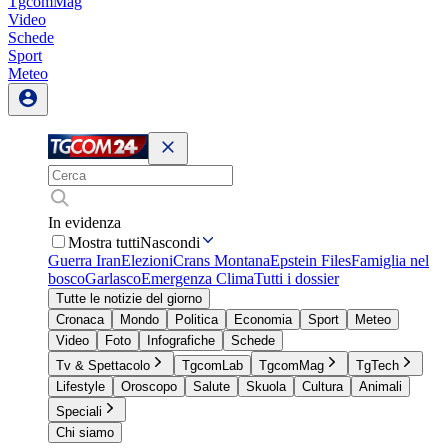
TgcomMag
Video
Schede
Sport
Meteo
In evidenza
Mostra tutti
Nascondi
Guerra Iran
Elezioni
Crans Montana
Epstein Files
Famiglia nel
bosco
Garlasco
Emergenza Clima
Tutti i dossier
Tutte le notizie del giorno
Cronaca
Mondo
Politica
Economia
Sport
Meteo
Video
Foto
Infografiche
Schede
Tv & Spettacolo
TgcomLab
TgcomMag
TgTech
Lifestyle
Oroscopo
Salute
Skuola
Cultura
Animali
Speciali
Chi siamo