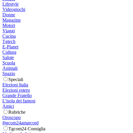
Lifestyle
Videogiochi
Donne
Magazine
Motori
Viaggi
Cucina
Tgtech
E-Planet
Cultura
Salute
Scuola
Animali
Spazio
Speciali
Elezioni Italia
Elezioni estero
Grande Fratello
L'isola dei famosi
Amici
Rubriche
Oroscopo
#tgcom24amarcord
Tgcom24 Consiglia