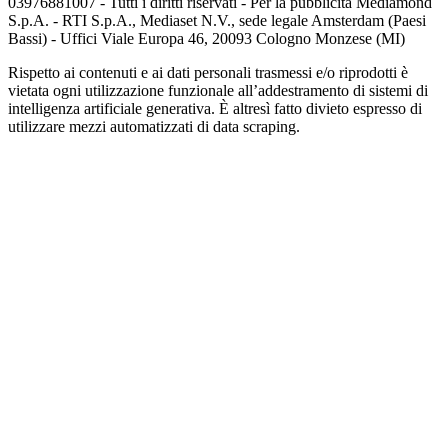
03976881007 - Tutti i diritti riservati - Per la pubblicità Mediamond
S.p.A. - RTI S.p.A., Mediaset N.V., sede legale Amsterdam (Paesi
Bassi) - Uffici Viale Europa 46, 20093 Cologno Monzese (MI)
Rispetto ai contenuti e ai dati personali trasmessi e/o riprodotti è
vietata ogni utilizzazione funzionale all’addestramento di sistemi di
intelligenza artificiale generativa. È altresì fatto divieto espresso di
utilizzare mezzi automatizzati di data scraping.