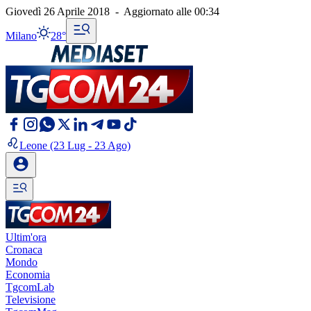
Giovedì 26 Aprile 2018
-
Aggiornato alle
00:34
Milano
28°
Leone
(23 Lug - 23 Ago)
Ultim'ora
Cronaca
Mondo
Economia
TgcomLab
Televisione