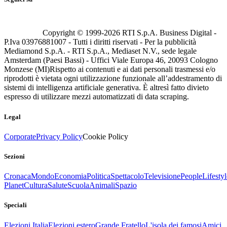
Copyright © 1999-
2026
RTI S.p.A. Business Digital -
P.Iva 03976881007 - Tutti i diritti riservati - Per la pubblicità
Mediamond S.p.A. - RTI S.p.A., Mediaset N.V., sede legale
Amsterdam (Paesi Bassi) - Uffici Viale Europa 46, 20093 Cologno
Monzese (MI)
Rispetto ai contenuti e ai dati personali trasmessi e/o
riprodotti è vietata ogni utilizzazione funzionale all’addestramento di
sistemi di intelligenza artificiale generativa. È altresì fatto divieto
espresso di utilizzare mezzi automatizzati di data scraping.
Legal
Corporate
Privacy Policy
Cookie Policy
Sezioni
Cronaca
Mondo
Economia
Politica
Spettacolo
Televisione
People
Lifestyl
Planet
Cultura
Salute
Scuola
Animali
Spazio
Speciali
Elezioni Italia
Elezioni estero
Grande Fratello
L'isola dei famosi
Amici