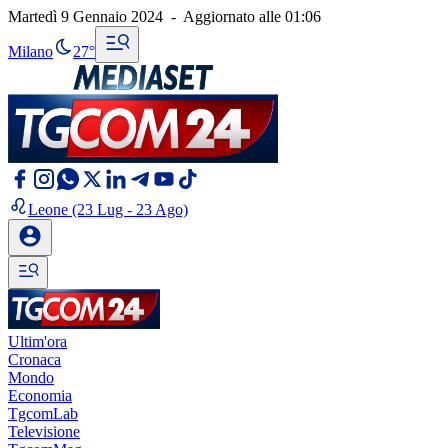
Martedì 9 Gennaio 2024
-
Aggiornato alle
01:06
Milano
27°
Leone
(23 Lug - 23 Ago)
Ultim'ora
Cronaca
Mondo
Economia
TgcomLab
Televisione