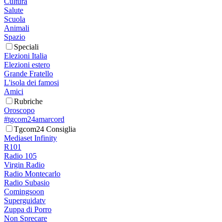
Cultura
Salute
Scuola
Animali
Spazio
Speciali
Elezioni Italia
Elezioni estero
Grande Fratello
L'isola dei famosi
Amici
Rubriche
Oroscopo
#tgcom24amarcord
Tgcom24 Consiglia
Mediaset Infinity
R101
Radio 105
Virgin Radio
Radio Montecarlo
Radio Subasio
Comingsoon
Superguidatv
Zuppa di Porro
Non Sprecare