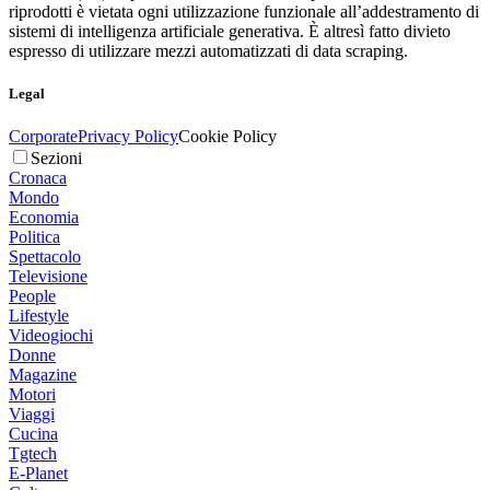
riprodotti è vietata ogni utilizzazione funzionale all’addestramento di
sistemi di intelligenza artificiale generativa. È altresì fatto divieto
espresso di utilizzare mezzi automatizzati di data scraping.
Legal
Corporate
Privacy Policy
Cookie Policy
Sezioni
Cronaca
Mondo
Economia
Politica
Spettacolo
Televisione
People
Lifestyle
Videogiochi
Donne
Magazine
Motori
Viaggi
Cucina
Tgtech
E-Planet