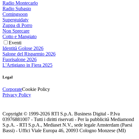
Radio Montecarlo
Radio Subasio
Comingsoon
Superguidatv
Zuppa di Porro
Non Sprecare
Cotto e Mangiato
Eventi
Identità Golose 2026
Salone del Risparmio 2026
Fuorisalone 2026
L'Artigiano in Fiera 2025
Legal
Corporate
Cookie Policy
Privacy Policy
Copyright © 1999-
2026
RTI S.p.A. Business Digital - P.Iva
03976881007 - Tutti i diritti riservati - Per la pubblicità Mediamond
S.p.A. - RTI S.p.A., Mediaset N.V., sede legale Amsterdam (Paesi
Bassi) - Uffici Viale Europa 46, 20093 Cologno Monzese (MI)