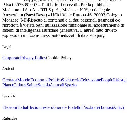
P.Iva 03976881007 - Tutti i diritti riservati - Per la pubblicità
Mediamond S.p.A. - RTI S.p.A., Mediaset N.V., sede legale
Amsterdam (Paesi Bassi) - Uffici Viale Europa 46, 20093 Cologno
Monzese (MI)
Rispetto ai contenuti e ai dati personali trasmessi e/o
riprodotti è vietata ogni utilizzazione funzionale all’addestramento di
sistemi di intelligenza artificiale generativa. È altresì fatto divieto
espresso di utilizzare mezzi automatizzati di data scraping.
Legal
Corporate
Privacy Policy
Cookie Policy
Sezioni
Cronaca
Mondo
Economia
Politica
Spettacolo
Televisione
People
Lifestyl
Planet
Cultura
Salute
Scuola
Animali
Spazio
Speciali
Elezioni Italia
Elezioni estero
Grande Fratello
L'isola dei famosi
Amici
Rubriche