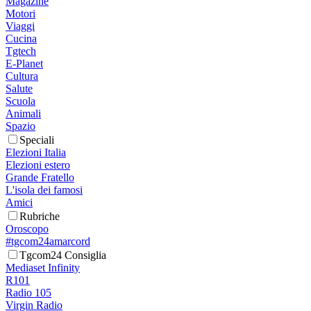
Magazine
Motori
Viaggi
Cucina
Tgtech
E-Planet
Cultura
Salute
Scuola
Animali
Spazio
Speciali
Elezioni Italia
Elezioni estero
Grande Fratello
L'isola dei famosi
Amici
Rubriche
Oroscopo
#tgcom24amarcord
Tgcom24 Consiglia
Mediaset Infinity
R101
Radio 105
Virgin Radio