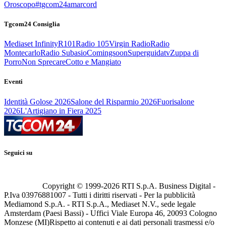
Oroscopo
#tgcom24amarcord
Tgcom24 Consiglia
Mediaset Infinity
R101
Radio 105
Virgin Radio
Radio
Montecarlo
Radio Subasio
Comingsoon
Superguidatv
Zuppa di
Porro
Non Sprecare
Cotto e Mangiato
Eventi
Identità Golose 2026
Salone del Risparmio 2026
Fuorisalone
2026
L'Artigiano in Fiera 2025
Seguici su
Copyright © 1999-
2026
RTI S.p.A. Business Digital -
P.Iva 03976881007 - Tutti i diritti riservati - Per la pubblicità
Mediamond S.p.A. - RTI S.p.A., Mediaset N.V., sede legale
Amsterdam (Paesi Bassi) - Uffici Viale Europa 46, 20093 Cologno
Monzese (MI)
Rispetto ai contenuti e ai dati personali trasmessi e/o