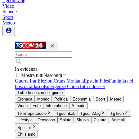
TgcomMag
Video
Schede
Sport
Meteo
In evidenza
Mostra tutti
Nascondi
Guerra Iran
Elezioni
Crans Montana
Epstein Files
Famiglia nel
bosco
Garlasco
Emergenza Clima
Tutti i dossier
Tutte le notizie del giorno
Cronaca
Mondo
Politica
Economia
Sport
Meteo
Video
Foto
Infografiche
Schede
Tv & Spettacolo
TgcomLab
TgcomMag
TgTech
Lifestyle
Oroscopo
Salute
Skuola
Cultura
Animali
Speciali
Chi siamo