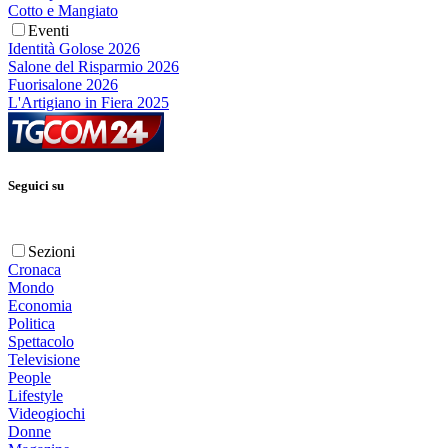
Cotto e Mangiato
Eventi
Identità Golose 2026
Salone del Risparmio 2026
Fuorisalone 2026
L'Artigiano in Fiera 2025
Seguici su
Sezioni
Cronaca
Mondo
Economia
Politica
Spettacolo
Televisione
People
Lifestyle
Videogiochi
Donne