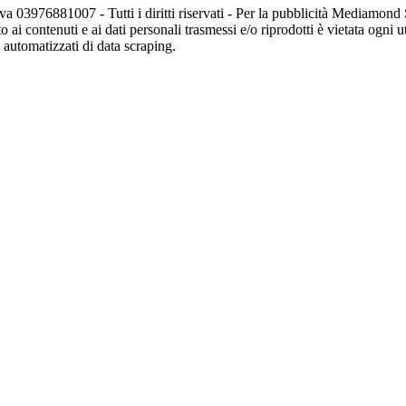
va 03976881007 - Tutti i diritti riservati - Per la pubblicità Mediamon
o ai contenuti e ai dati personali trasmessi e/o riprodotti è vietata ogni 
zi automatizzati di data scraping.