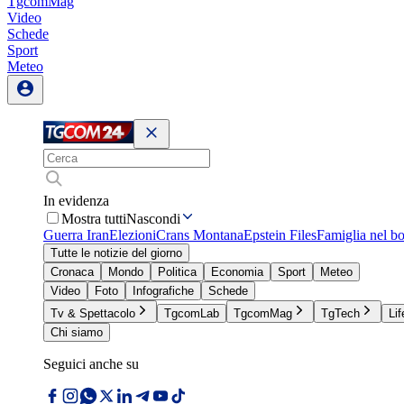
TgcomMag
Video
Schede
Sport
Meteo
In evidenza
Mostra tutti
Nascondi
Guerra Iran
Elezioni
Crans Montana
Epstein Files
Famiglia nel b
Tutte le notizie del giorno
Cronaca
Mondo
Politica
Economia
Sport
Meteo
Video
Foto
Infografiche
Schede
Tv & Spettacolo
TgcomLab
TgcomMag
TgTech
Lif
Chi siamo
Seguici anche su