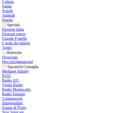
Cultura
Salute
Scuola
Animali
Spazio
Speciali
Elezioni Italia
Elezioni estero
Grande Fratello
L'isola dei famosi
Amici
Rubriche
Oroscopo
#tgcom24amarcord
Tgcom24 Consiglia
Mediaset Infinity
R101
Radio 105
Virgin Radio
Radio Montecarlo
Radio Subasio
Comingsoon
Superguidatv
Zuppa di Porro
Non Sprecare