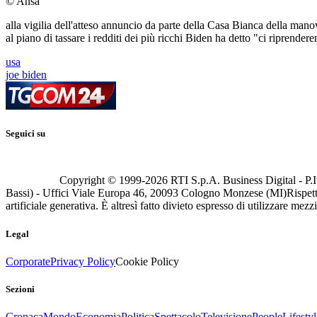
© Ansa
alla vigilia dell'atteso annuncio da parte della Casa Bianca della manov
al piano di tassare i redditi dei più ricchi Biden ha detto "ci riprende
usa
joe biden
Seguici su
Copyright © 1999-
2026
RTI S.p.A. Business Digital - P.I
Bassi) - Uffici Viale Europa 46, 20093 Cologno Monzese (MI)
Rispett
artificiale generativa. È altresì fatto divieto espresso di utilizzare mez
Legal
Corporate
Privacy Policy
Cookie Policy
Sezioni
Cronaca
Mondo
Economia
Politica
Spettacolo
Televisione
People
Lifestyl