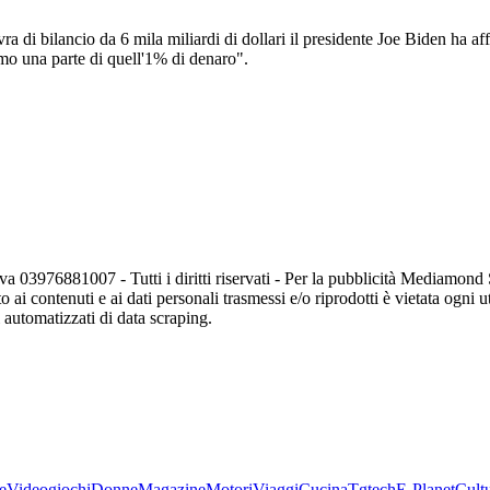
ra di bilancio da 6 mila miliardi di dollari il presidente Joe Biden ha af
remo una parte di quell'1% di denaro".
va 03976881007 - Tutti i diritti riservati - Per la pubblicità Mediamon
o ai contenuti e ai dati personali trasmessi e/o riprodotti è vietata ogni 
zi automatizzati di data scraping.
e
Videogiochi
Donne
Magazine
Motori
Viaggi
Cucina
Tgtech
E-Planet
Cult