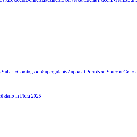
 Subasio
Comingsoon
Superguidatv
Zuppa di Porro
Non Sprecare
Cotto 
tigiano in Fiera 2025