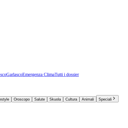
osco
Garlasco
Emergenza Clima
Tutti i dossier
estyle
Oroscopo
Salute
Skuola
Cultura
Animali
Speciali