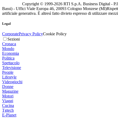
Copyright © 1999-
2026
RTI S.p.A. Business Digital - P.I
Bassi) - Uffici Viale Europa 46, 20093 Cologno Monzese (MI)
Rispett
artificiale generativa. È altresì fatto divieto espresso di utilizzare mez
Legal
Corporate
Privacy Policy
Cookie Policy
Sezioni
Cronaca
Mondo
Economia
Politica
Spettacolo
Televisione
People
Lifestyle
Videogiochi
Donne
Magazine
Motori
Viaggi
Cucina
Tgtech
E-Planet