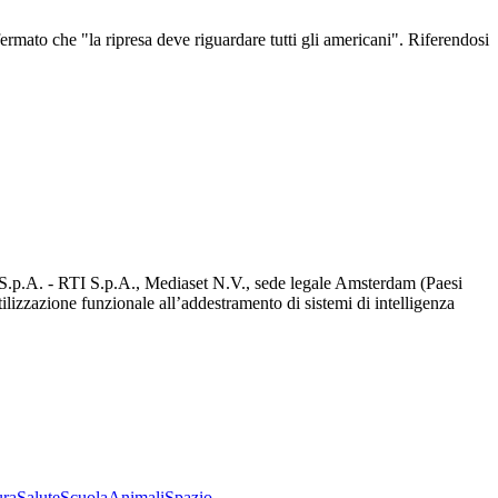
fermato che "la ripresa deve riguardare tutti gli americani". Riferendosi
d S.p.A. - RTI S.p.A., Mediaset N.V., sede legale Amsterdam (Paesi
utilizzazione funzionale all’addestramento di sistemi di intelligenza
ura
Salute
Scuola
Animali
Spazio