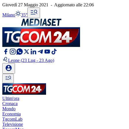
Giovedì 27 Maggio 2021
-
Aggiornato alle
22:06
Milano
35°
Leone
(23 Lug - 23 Ago)
Ultim'ora
Cronaca
Mondo
Economia
TgcomLab
Televisione