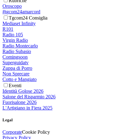
Rubriche
Oroscopo
#tgcom24amarcord
Tgcom24 Consiglia
Mediaset Infinity
R101
Radio 105
Virgin Radio
Radio Montecarlo
Radio Subasio
Comingsoon
Superguidatv
Zuppa di Porro
Non Sprecare
Cotto e Mangiato
Eventi
Identità Golose 2026
Salone del Risparmio 2026
Fuorisalone 2026
L'Artigiano in Fiera 2025
Legal
Corporate
Cookie Policy
Privacy Policy