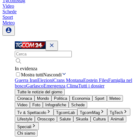
TgcomMag
Video
Schede
Sport
Meteo
In evidenza
Mostra tutti
Nascondi
Guerra Iran
Elezioni
Crans Montana
Epstein Files
Famiglia nel
bosco
Garlasco
Emergenza Clima
Tutti i dossier
Tutte le notizie del giorno
Cronaca
Mondo
Politica
Economia
Sport
Meteo
Video
Foto
Infografiche
Schede
Tv & Spettacolo
TgcomLab
TgcomMag
TgTech
Lifestyle
Oroscopo
Salute
Skuola
Cultura
Animali
Speciali
Chi siamo