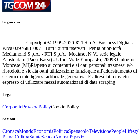
Seguici su
Copyright © 1999-
2026
RTI S.p.A. Business Digital -
P.Iva 03976881007 - Tutti i diritti riservati - Per la pubblicità
Mediamond S.p.A. - RTI S.p.A., Mediaset N.V., sede legale
Amsterdam (Paesi Bassi) - Uffici Viale Europa 46, 20093 Cologno
Monzese (MI)
Rispetto ai contenuti e ai dati personali trasmessi e/o
riprodotti è vietata ogni utilizzazione funzionale all’addestramento di
sistemi di intelligenza artificiale generativa. È altresì fatto divieto
espresso di utilizzare mezzi automatizzati di data scraping.
Legal
Corporate
Privacy Policy
Cookie Policy
Sezioni
Cronaca
Mondo
Economia
Politica
Spettacolo
Televisione
People
Lifestyl
Planet
Cultura
Salute
Scuola
Animali
Spazio