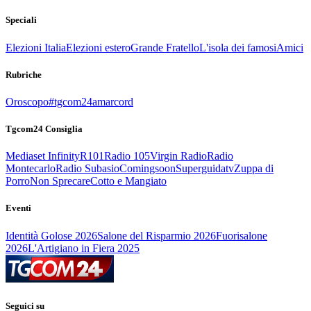
Speciali
Elezioni Italia
Elezioni estero
Grande Fratello
L'isola dei famosi
Amici
Rubriche
Oroscopo
#tgcom24amarcord
Tgcom24 Consiglia
Mediaset Infinity
R101
Radio 105
Virgin Radio
Radio
Montecarlo
Radio Subasio
Comingsoon
Superguidatv
Zuppa di
Porro
Non Sprecare
Cotto e Mangiato
Eventi
Identità Golose 2026
Salone del Risparmio 2026
Fuorisalone
2026
L'Artigiano in Fiera 2025
Seguici su