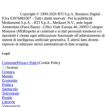
Copyright © 1999-
2026
RTI S.p.A. Business Digital -
P.Iva 03976881007 - Tutti i diritti riservati - Per la pubblicità
Mediamond S.p.A. - RTI S.p.A., Mediaset N.V., sede legale
Amsterdam (Paesi Bassi) - Uffici Viale Europa 46, 20093 Cologno
Monzese (MI)
Rispetto ai contenuti e ai dati personali trasmessi e/o
riprodotti è vietata ogni utilizzazione funzionale all’addestramento di
sistemi di intelligenza artificiale generativa. È altresì fatto divieto
espresso di utilizzare mezzi automatizzati di data scraping.
Legal
Corporate
Privacy Policy
Cookie Policy
Sezioni
Cronaca
Mondo
Economia
Politica
Spettacolo
Televisione
People
Lifestyle
Videogiochi