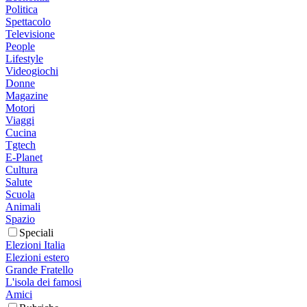
Politica
Spettacolo
Televisione
People
Lifestyle
Videogiochi
Donne
Magazine
Motori
Viaggi
Cucina
Tgtech
E-Planet
Cultura
Salute
Scuola
Animali
Spazio
Speciali
Elezioni Italia
Elezioni estero
Grande Fratello
L'isola dei famosi
Amici