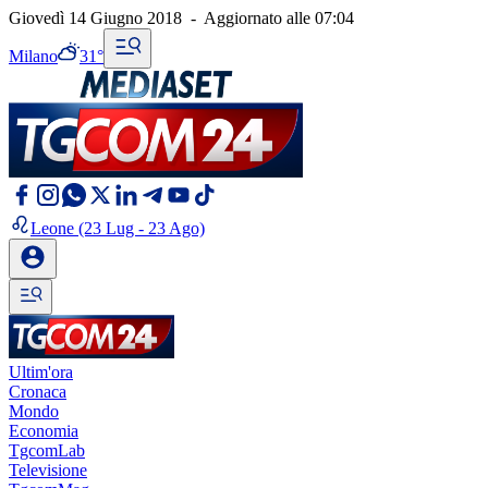
Giovedì 14 Giugno 2018
-
Aggiornato alle
07:04
Milano
31°
Leone
(23 Lug - 23 Ago)
Ultim'ora
Cronaca
Mondo
Economia
TgcomLab
Televisione