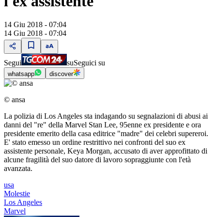
l'ex assistente
14 Giu 2018 - 07:04
14 Giu 2018 - 07:04
Segui
su
Seguici su
whatsapp
discover
© ansa
La polizia di Los Angeles sta indagando su segnalazioni di abusi ai
danni del "re" della Marvel Stan Lee, 95enne ex presidente e ora
presidente emerito della casa editrice "madre" dei celebri supereroi.
E' stato emesso un ordine restrittivo nei confronti del suo ex
assistente personale, Keya Morgan, accusato di aver approfittato di
alcune fragilità del suo datore di lavoro sopraggiunte con l'età
avanzata.
usa
Molestie
Los Angeles
Marvel