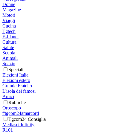
Donne
Magazine
Motori
Viaggi
Cucina
Tgtech
E-Planet
Cultura
Salute
Scuola
Animali
Spazio
Speciali
Elezioni Italia
Elezioni estero
Grande Fratello
L'isola dei famosi
Amici
Rubriche
Oroscopo
#tgcom24amarcord
Tgcom24 Consiglia
Mediaset Infinity
R101