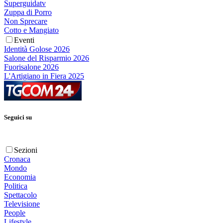
Superguidatv
Zuppa di Porro
Non Sprecare
Cotto e Mangiato
Eventi
Identità Golose 2026
Salone del Risparmio 2026
Fuorisalone 2026
L'Artigiano in Fiera 2025
Seguici su
Sezioni
Cronaca
Mondo
Economia
Politica
Spettacolo
Televisione
People
Lifestyle