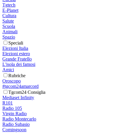
Tgtech
E-Planet
Cultura
Salute
Scuola
Animali
Spazio
Speciali
Elezioni Italia
Elezioni estero
Grande Fratello
L'isola dei famosi
Amici
Rubriche
Oroscopo
#tgcom24amarcord
Tgcom24 Consiglia
Mediaset Infinity
R101
Radio 105
Virgin Radio
Radio Montecarlo
Radio Subasio
Comingsoon