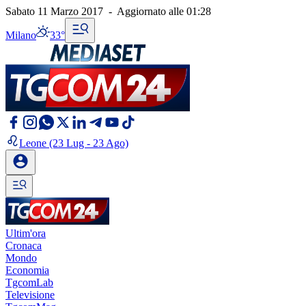
Sabato 11 Marzo 2017
-
Aggiornato alle
01:28
Milano
33°
Leone
(23 Lug - 23 Ago)
Ultim'ora
Cronaca
Mondo
Economia
TgcomLab
Televisione