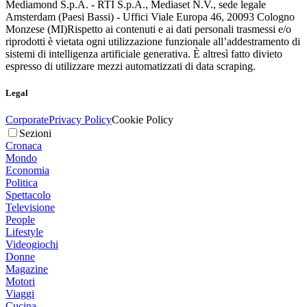
Mediamond S.p.A. - RTI S.p.A., Mediaset N.V., sede legale
Amsterdam (Paesi Bassi) - Uffici Viale Europa 46, 20093 Cologno
Monzese (MI)
Rispetto ai contenuti e ai dati personali trasmessi e/o
riprodotti è vietata ogni utilizzazione funzionale all’addestramento di
sistemi di intelligenza artificiale generativa. È altresì fatto divieto
espresso di utilizzare mezzi automatizzati di data scraping.
Legal
Corporate
Privacy Policy
Cookie Policy
Sezioni
Cronaca
Mondo
Economia
Politica
Spettacolo
Televisione
People
Lifestyle
Videogiochi
Donne
Magazine
Motori
Viaggi
Cucina