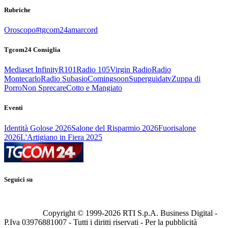
Rubriche
Oroscopo
#tgcom24amarcord
Tgcom24 Consiglia
Mediaset Infinity
R101
Radio 105
Virgin Radio
Radio
Montecarlo
Radio Subasio
Comingsoon
Superguidatv
Zuppa di
Porro
Non Sprecare
Cotto e Mangiato
Eventi
Identità Golose 2026
Salone del Risparmio 2026
Fuorisalone
2026
L'Artigiano in Fiera 2025
Seguici su
Copyright © 1999-
2026
RTI S.p.A. Business Digital -
P.Iva 03976881007 - Tutti i diritti riservati - Per la pubblicità