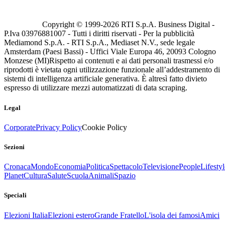
Copyright © 1999-
2026
RTI S.p.A. Business Digital -
P.Iva 03976881007 - Tutti i diritti riservati - Per la pubblicità
Mediamond S.p.A. - RTI S.p.A., Mediaset N.V., sede legale
Amsterdam (Paesi Bassi) - Uffici Viale Europa 46, 20093 Cologno
Monzese (MI)
Rispetto ai contenuti e ai dati personali trasmessi e/o
riprodotti è vietata ogni utilizzazione funzionale all’addestramento di
sistemi di intelligenza artificiale generativa. È altresì fatto divieto
espresso di utilizzare mezzi automatizzati di data scraping.
Legal
Corporate
Privacy Policy
Cookie Policy
Sezioni
Cronaca
Mondo
Economia
Politica
Spettacolo
Televisione
People
Lifestyl
Planet
Cultura
Salute
Scuola
Animali
Spazio
Speciali
Elezioni Italia
Elezioni estero
Grande Fratello
L'isola dei famosi
Amici