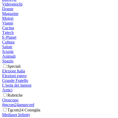
Videogiochi
Donne
Magazine
Motori
Viaggi
Cucina
Tgtech
E-Planet
Cultura
Salute
Scuola
Animali
Spazio
Speciali
Elezioni Italia
Elezioni estero
Grande Fratello
L'isola dei famosi
Amici
Rubriche
Oroscopo
#tgcom24amarcord
Tgcom24 Consiglia
Mediaset Infinity