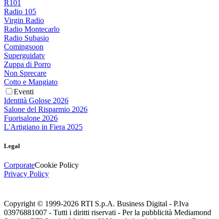
R101
Radio 105
Virgin Radio
Radio Montecarlo
Radio Subasio
Comingsoon
Superguidatv
Zuppa di Porro
Non Sprecare
Cotto e Mangiato
Eventi
Identità Golose 2026
Salone del Risparmio 2026
Fuorisalone 2026
L'Artigiano in Fiera 2025
Legal
Corporate
Cookie Policy
Privacy Policy
Copyright © 1999-
2026
RTI S.p.A. Business Digital - P.Iva
03976881007 - Tutti i diritti riservati - Per la pubblicità Mediamond