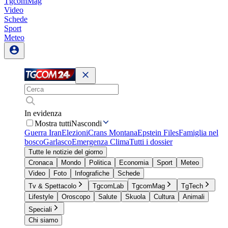
TgcomMag
Video
Schede
Sport
Meteo
In evidenza
Mostra tutti
Nascondi
Guerra Iran
Elezioni
Crans Montana
Epstein Files
Famiglia nel
bosco
Garlasco
Emergenza Clima
Tutti i dossier
Tutte le notizie del giorno
Cronaca
Mondo
Politica
Economia
Sport
Meteo
Video
Foto
Infografiche
Schede
Tv & Spettacolo
TgcomLab
TgcomMag
TgTech
Lifestyle
Oroscopo
Salute
Skuola
Cultura
Animali
Speciali
Chi siamo