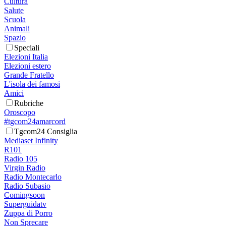
Cultura
Salute
Scuola
Animali
Spazio
Speciali
Elezioni Italia
Elezioni estero
Grande Fratello
L'isola dei famosi
Amici
Rubriche
Oroscopo
#tgcom24amarcord
Tgcom24 Consiglia
Mediaset Infinity
R101
Radio 105
Virgin Radio
Radio Montecarlo
Radio Subasio
Comingsoon
Superguidatv
Zuppa di Porro
Non Sprecare