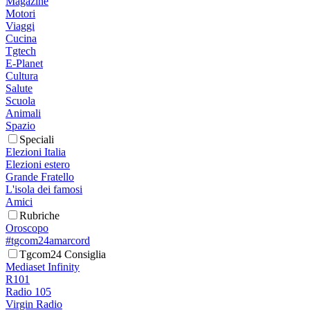
Magazine
Motori
Viaggi
Cucina
Tgtech
E-Planet
Cultura
Salute
Scuola
Animali
Spazio
Speciali
Elezioni Italia
Elezioni estero
Grande Fratello
L'isola dei famosi
Amici
Rubriche
Oroscopo
#tgcom24amarcord
Tgcom24 Consiglia
Mediaset Infinity
R101
Radio 105
Virgin Radio