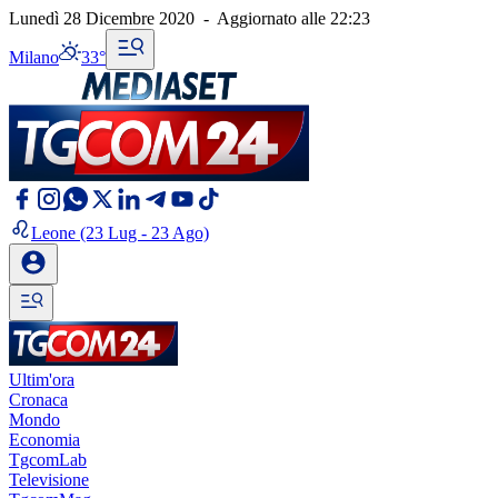
Lunedì 28 Dicembre 2020
-
Aggiornato alle
22:23
Milano
33°
Leone
(23 Lug - 23 Ago)
Ultim'ora
Cronaca
Mondo
Economia
TgcomLab
Televisione