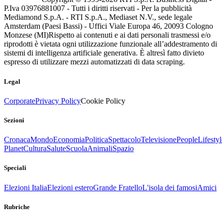
P.Iva 03976881007 - Tutti i diritti riservati - Per la pubblicità
Mediamond S.p.A. - RTI S.p.A., Mediaset N.V., sede legale
Amsterdam (Paesi Bassi) - Uffici Viale Europa 46, 20093 Cologno
Monzese (MI)
Rispetto ai contenuti e ai dati personali trasmessi e/o
riprodotti è vietata ogni utilizzazione funzionale all’addestramento di
sistemi di intelligenza artificiale generativa. È altresì fatto divieto
espresso di utilizzare mezzi automatizzati di data scraping.
Legal
Corporate
Privacy Policy
Cookie Policy
Sezioni
Cronaca
Mondo
Economia
Politica
Spettacolo
Televisione
People
Lifestyl
Planet
Cultura
Salute
Scuola
Animali
Spazio
Speciali
Elezioni Italia
Elezioni estero
Grande Fratello
L'isola dei famosi
Amici
Rubriche