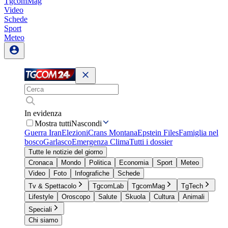
TgcomMag
Video
Schede
Sport
Meteo
In evidenza
Mostra tutti
Nascondi
Guerra Iran
Elezioni
Crans Montana
Epstein Files
Famiglia nel
bosco
Garlasco
Emergenza Clima
Tutti i dossier
Tutte le notizie del giorno
Cronaca
Mondo
Politica
Economia
Sport
Meteo
Video
Foto
Infografiche
Schede
Tv & Spettacolo
TgcomLab
TgcomMag
TgTech
Lifestyle
Oroscopo
Salute
Skuola
Cultura
Animali
Speciali
Chi siamo