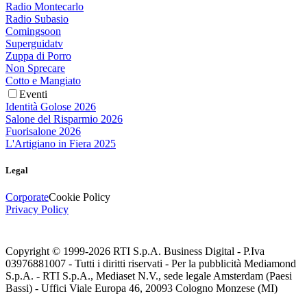
Radio Montecarlo
Radio Subasio
Comingsoon
Superguidatv
Zuppa di Porro
Non Sprecare
Cotto e Mangiato
Eventi
Identità Golose 2026
Salone del Risparmio 2026
Fuorisalone 2026
L'Artigiano in Fiera 2025
Legal
Corporate
Cookie Policy
Privacy Policy
Copyright © 1999-
2026
RTI S.p.A. Business Digital - P.Iva
03976881007 - Tutti i diritti riservati - Per la pubblicità Mediamond
S.p.A. - RTI S.p.A., Mediaset N.V., sede legale Amsterdam (Paesi
Bassi) - Uffici Viale Europa 46, 20093 Cologno Monzese (MI)