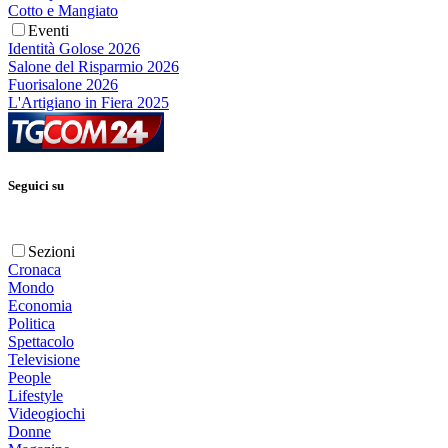
Cotto e Mangiato
Eventi
Identità Golose 2026
Salone del Risparmio 2026
Fuorisalone 2026
L'Artigiano in Fiera 2025
Seguici su
Sezioni
Cronaca
Mondo
Economia
Politica
Spettacolo
Televisione
People
Lifestyle
Videogiochi
Donne