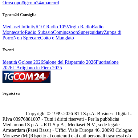
Oroscopo
#tgcom24amarcord
Tgcom24 Consiglia
Mediaset Infinity
R101
Radio 105
Virgin Radio
Radio
Montecarlo
Radio Subasio
Comingsoon
Superguidatv
Zuppa di
Porro
Non Sprecare
Cotto e Mangiato
Eventi
Identità Golose 2026
Salone del Risparmio 2026
Fuorisalone
2026
L'Artigiano in Fiera 2025
Seguici su
Copyright © 1999-
2026
RTI S.p.A. Business Digital -
P.Iva 03976881007 - Tutti i diritti riservati - Per la pubblicità
Mediamond S.p.A. - RTI S.p.A., Mediaset N.V., sede legale
Amsterdam (Paesi Bassi) - Uffici Viale Europa 46, 20093 Cologno
Monzese (MI)
Rispetto ai contenuti e ai dati personali trasmessi e/o