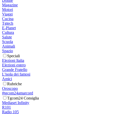
Donne
Magazine
Motori
Viaggi
Cucina
Tgtech
E-Planet
Cultura
Salute
Scuola
Animali
Spazio
Speciali
Elezioni Italia
Elezioni estero
Grande Fratello
L'isola dei famosi
Amici
Rubriche
Oroscopo
#tgcom24amarcord
Tgcom24 Consiglia
Mediaset Infinity
R101
Radio 105