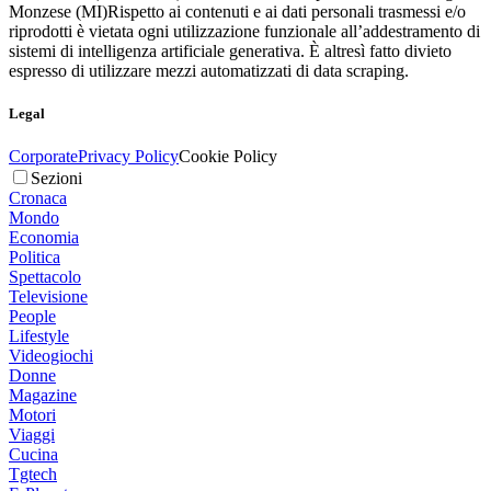
Monzese (MI)
Rispetto ai contenuti e ai dati personali trasmessi e/o
riprodotti è vietata ogni utilizzazione funzionale all’addestramento di
sistemi di intelligenza artificiale generativa. È altresì fatto divieto
espresso di utilizzare mezzi automatizzati di data scraping.
Legal
Corporate
Privacy Policy
Cookie Policy
Sezioni
Cronaca
Mondo
Economia
Politica
Spettacolo
Televisione
People
Lifestyle
Videogiochi
Donne
Magazine
Motori
Viaggi
Cucina
Tgtech