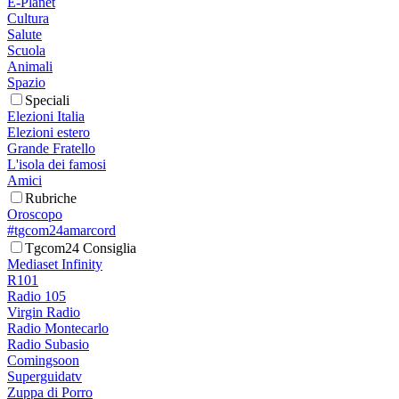
E-Planet
Cultura
Salute
Scuola
Animali
Spazio
Speciali
Elezioni Italia
Elezioni estero
Grande Fratello
L'isola dei famosi
Amici
Rubriche
Oroscopo
#tgcom24amarcord
Tgcom24 Consiglia
Mediaset Infinity
R101
Radio 105
Virgin Radio
Radio Montecarlo
Radio Subasio
Comingsoon
Superguidatv
Zuppa di Porro