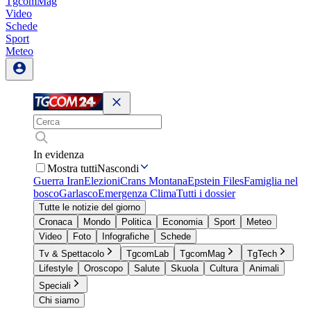
TgcomMag
Video
Schede
Sport
Meteo
In evidenza
Mostra tutti
Nascondi
Guerra Iran
Elezioni
Crans Montana
Epstein Files
Famiglia nel
bosco
Garlasco
Emergenza Clima
Tutti i dossier
Tutte le notizie del giorno
Cronaca
Mondo
Politica
Economia
Sport
Meteo
Video
Foto
Infografiche
Schede
Tv & Spettacolo
TgcomLab
TgcomMag
TgTech
Lifestyle
Oroscopo
Salute
Skuola
Cultura
Animali
Speciali
Chi siamo