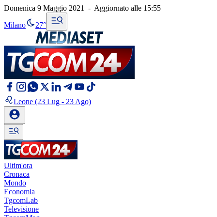
Domenica 9 Maggio 2021
-
Aggiornato alle
15:55
Milano
27°
Leone
(23 Lug - 23 Ago)
Ultim'ora
Cronaca
Mondo
Economia
TgcomLab
Televisione