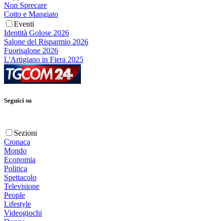
Non Sprecare
Cotto e Mangiato
Eventi
Identità Golose 2026
Salone del Risparmio 2026
Fuorisalone 2026
L'Artigiano in Fiera 2025
Seguici su
Sezioni
Cronaca
Mondo
Economia
Politica
Spettacolo
Televisione
People
Lifestyle
Videogiochi