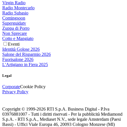
Virgin Radio
Radio Montecarlo
Radio Subasio
Comingsoon
Superguidatv
Zuppa di Porro
Non Sprecare
Cotto e Mangiato
Eventi
Identità Golose 2026
Salone del Risparmio 2026
Fuorisalone 2026
L'Artigiano in Fiera 2025
Legal
Corporate
Cookie Policy
Privacy Policy
Copyright © 1999-
2026
RTI S.p.A. Business Digital - P.Iva
03976881007 - Tutti i diritti riservati - Per la pubblicità Mediamond
S.p.A. - RTI S.p.A., Mediaset N.V., sede legale Amsterdam (Paesi
Bassi) - Uffici Viale Europa 46, 20093 Cologno Monzese (MI)