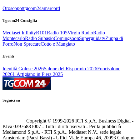
Oroscopo
#tgcom24amarcord
Tgcom24 Consiglia
Mediaset Infinity
R101
Radio 105
Virgin Radio
Radio
Montecarlo
Radio Subasio
Comingsoon
Superguidatv
Zuppa di
Porro
Non Sprecare
Cotto e Mangiato
Eventi
Identità Golose 2026
Salone del Risparmio 2026
Fuorisalone
2026
L'Artigiano in Fiera 2025
Seguici su
Copyright © 1999-
2026
RTI S.p.A. Business Digital -
P.Iva 03976881007 - Tutti i diritti riservati - Per la pubblicità
Mediamond S.p.A. - RTI S.p.A., Mediaset N.V., sede legale
Amsterdam (Paesi Bassi) - Uffici Viale Europa 46, 20093 Cologno