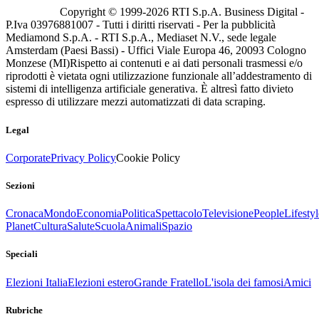
Copyright © 1999-
2026
RTI S.p.A. Business Digital -
P.Iva 03976881007 - Tutti i diritti riservati - Per la pubblicità
Mediamond S.p.A. - RTI S.p.A., Mediaset N.V., sede legale
Amsterdam (Paesi Bassi) - Uffici Viale Europa 46, 20093 Cologno
Monzese (MI)
Rispetto ai contenuti e ai dati personali trasmessi e/o
riprodotti è vietata ogni utilizzazione funzionale all’addestramento di
sistemi di intelligenza artificiale generativa. È altresì fatto divieto
espresso di utilizzare mezzi automatizzati di data scraping.
Legal
Corporate
Privacy Policy
Cookie Policy
Sezioni
Cronaca
Mondo
Economia
Politica
Spettacolo
Televisione
People
Lifestyl
Planet
Cultura
Salute
Scuola
Animali
Spazio
Speciali
Elezioni Italia
Elezioni estero
Grande Fratello
L'isola dei famosi
Amici
Rubriche