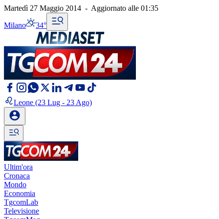
Martedì 27 Maggio 2014
-
Aggiornato alle
01:35
Milano
34°
Leone
(23 Lug - 23 Ago)
Ultim'ora
Cronaca
Mondo
Economia
TgcomLab
Televisione