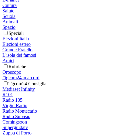
Cultura
Salute
Scuola
Animali
Spazio
Speciali
Elezioni Italia
Elezioni estero
Grande Fratello
L'isola dei famosi
Amici
Rubriche
Oroscopo
#tgcom24amarcord
Tgcom24 Consiglia
Mediaset Infinity
R101
Radio 105
Virgin Radio
Radio Montecarlo
Radio Subasio
Comingsoon
Superguidatv
Zuppa di Porro