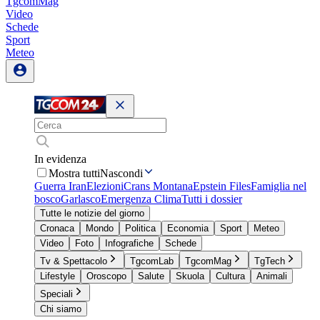
TgcomMag
Video
Schede
Sport
Meteo
In evidenza
Mostra tutti
Nascondi
Guerra Iran
Elezioni
Crans Montana
Epstein Files
Famiglia nel
bosco
Garlasco
Emergenza Clima
Tutti i dossier
Tutte le notizie del giorno
Cronaca
Mondo
Politica
Economia
Sport
Meteo
Video
Foto
Infografiche
Schede
Tv & Spettacolo
TgcomLab
TgcomMag
TgTech
Lifestyle
Oroscopo
Salute
Skuola
Cultura
Animali
Speciali
Chi siamo