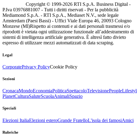
Copyright © 1999-
2026
RTI S.p.A. Business Digital -
P.Iva 03976881007 - Tutti i diritti riservati - Per la pubblicità
Mediamond S.p.A. - RTI S.p.A., Mediaset N.V., sede legale
Amsterdam (Paesi Bassi) - Uffici Viale Europa 46, 20093 Cologno
Monzese (MI)
Rispetto ai contenuti e ai dati personali trasmessi e/o
riprodotti è vietata ogni utilizzazione funzionale all’addestramento di
sistemi di intelligenza artificiale generativa. È altresì fatto divieto
espresso di utilizzare mezzi automatizzati di data scraping.
Legal
Corporate
Privacy Policy
Cookie Policy
Sezioni
Cronaca
Mondo
Economia
Politica
Spettacolo
Televisione
People
Lifestyl
Planet
Cultura
Salute
Scuola
Animali
Spazio
Speciali
Elezioni Italia
Elezioni estero
Grande Fratello
L'isola dei famosi
Amici
Rubriche