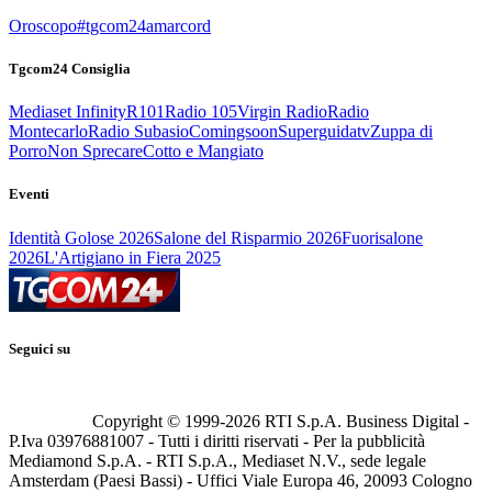
Oroscopo
#tgcom24amarcord
Tgcom24 Consiglia
Mediaset Infinity
R101
Radio 105
Virgin Radio
Radio
Montecarlo
Radio Subasio
Comingsoon
Superguidatv
Zuppa di
Porro
Non Sprecare
Cotto e Mangiato
Eventi
Identità Golose 2026
Salone del Risparmio 2026
Fuorisalone
2026
L'Artigiano in Fiera 2025
Seguici su
Copyright © 1999-
2026
RTI S.p.A. Business Digital -
P.Iva 03976881007 - Tutti i diritti riservati - Per la pubblicità
Mediamond S.p.A. - RTI S.p.A., Mediaset N.V., sede legale
Amsterdam (Paesi Bassi) - Uffici Viale Europa 46, 20093 Cologno