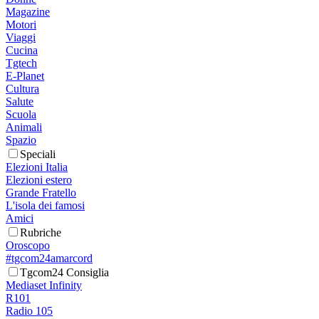
Magazine
Motori
Viaggi
Cucina
Tgtech
E-Planet
Cultura
Salute
Scuola
Animali
Spazio
Speciali
Elezioni Italia
Elezioni estero
Grande Fratello
L'isola dei famosi
Amici
Rubriche
Oroscopo
#tgcom24amarcord
Tgcom24 Consiglia
Mediaset Infinity
R101
Radio 105