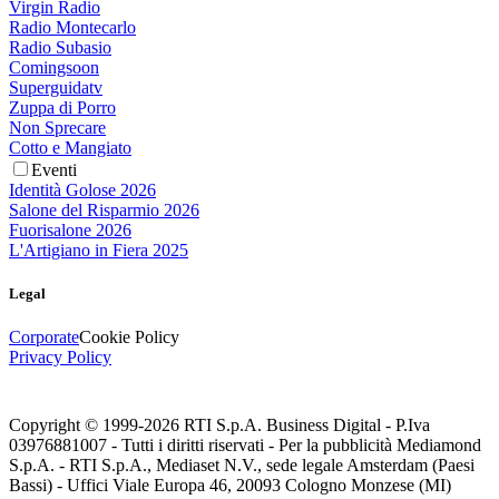
Virgin Radio
Radio Montecarlo
Radio Subasio
Comingsoon
Superguidatv
Zuppa di Porro
Non Sprecare
Cotto e Mangiato
Eventi
Identità Golose 2026
Salone del Risparmio 2026
Fuorisalone 2026
L'Artigiano in Fiera 2025
Legal
Corporate
Cookie Policy
Privacy Policy
Copyright © 1999-
2026
RTI S.p.A. Business Digital - P.Iva
03976881007 - Tutti i diritti riservati - Per la pubblicità Mediamond
S.p.A. - RTI S.p.A., Mediaset N.V., sede legale Amsterdam (Paesi
Bassi) - Uffici Viale Europa 46, 20093 Cologno Monzese (MI)