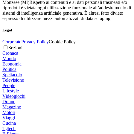
Monzese (MI)
Rispetto ai contenuti e ai dati personali trasmessi e/o
riprodotti è vietata ogni utilizzazione funzionale all’addestramento di
sistemi di intelligenza artificiale generativa. È altresì fatto divieto
espresso di utilizzare mezzi automatizzati di data scraping.
Legal
Corporate
Privacy Policy
Cookie Policy
Sezioni
Cronaca
Mondo
Economia
Politica
Spettacolo
Televisione
People
Lifestyle
Videogiochi
Donne
Magazine
Motori
Viaggi
Cucina
Tgtech
E-Planet