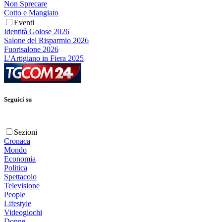
Non Sprecare
Cotto e Mangiato
Eventi
Identità Golose 2026
Salone del Risparmio 2026
Fuorisalone 2026
L'Artigiano in Fiera 2025
Seguici su
Sezioni
Cronaca
Mondo
Economia
Politica
Spettacolo
Televisione
People
Lifestyle
Videogiochi
Donne