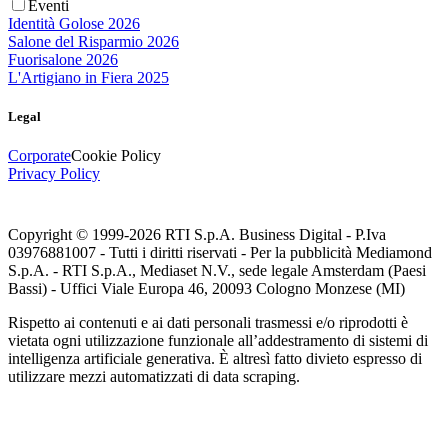
Eventi
Identità Golose 2026
Salone del Risparmio 2026
Fuorisalone 2026
L'Artigiano in Fiera 2025
Legal
Corporate
Cookie Policy
Privacy Policy
Copyright © 1999-
2026
RTI S.p.A. Business Digital - P.Iva
03976881007 - Tutti i diritti riservati - Per la pubblicità Mediamond
S.p.A. - RTI S.p.A., Mediaset N.V., sede legale Amsterdam (Paesi
Bassi) - Uffici Viale Europa 46, 20093 Cologno Monzese (MI)
Rispetto ai contenuti e ai dati personali trasmessi e/o riprodotti è
vietata ogni utilizzazione funzionale all’addestramento di sistemi di
intelligenza artificiale generativa. È altresì fatto divieto espresso di
utilizzare mezzi automatizzati di data scraping.