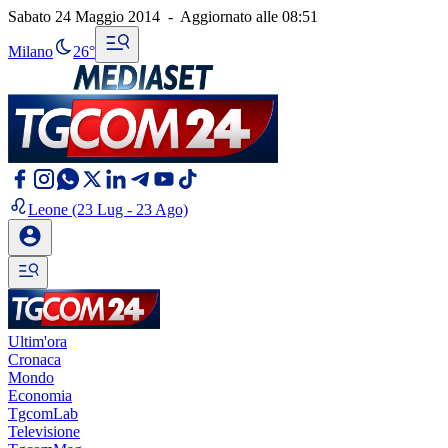
Sabato 24 Maggio 2014
-
Aggiornato alle
08:51
Milano
26°
Leone
(23 Lug - 23 Ago)
Ultim'ora
Cronaca
Mondo
Economia
TgcomLab
Televisione