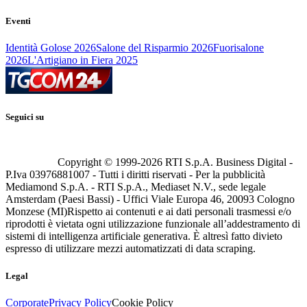
Eventi
Identità Golose 2026
Salone del Risparmio 2026
Fuorisalone
2026
L'Artigiano in Fiera 2025
Seguici su
Copyright © 1999-
2026
RTI S.p.A. Business Digital -
P.Iva 03976881007 - Tutti i diritti riservati - Per la pubblicità
Mediamond S.p.A. - RTI S.p.A., Mediaset N.V., sede legale
Amsterdam (Paesi Bassi) - Uffici Viale Europa 46, 20093 Cologno
Monzese (MI)
Rispetto ai contenuti e ai dati personali trasmessi e/o
riprodotti è vietata ogni utilizzazione funzionale all’addestramento di
sistemi di intelligenza artificiale generativa. È altresì fatto divieto
espresso di utilizzare mezzi automatizzati di data scraping.
Legal
Corporate
Privacy Policy
Cookie Policy