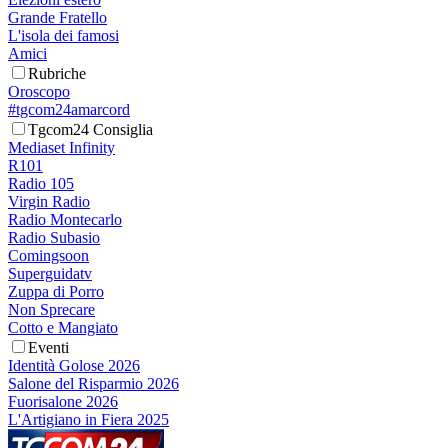
Grande Fratello
L'isola dei famosi
Amici
Rubriche
Oroscopo
#tgcom24amarcord
Tgcom24 Consiglia
Mediaset Infinity
R101
Radio 105
Virgin Radio
Radio Montecarlo
Radio Subasio
Comingsoon
Superguidatv
Zuppa di Porro
Non Sprecare
Cotto e Mangiato
Eventi
Identità Golose 2026
Salone del Risparmio 2026
Fuorisalone 2026
L'Artigiano in Fiera 2025