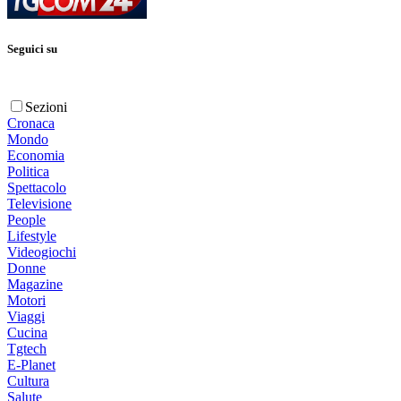
Seguici su
Sezioni
Cronaca
Mondo
Economia
Politica
Spettacolo
Televisione
People
Lifestyle
Videogiochi
Donne
Magazine
Motori
Viaggi
Cucina
Tgtech
E-Planet
Cultura
Salute