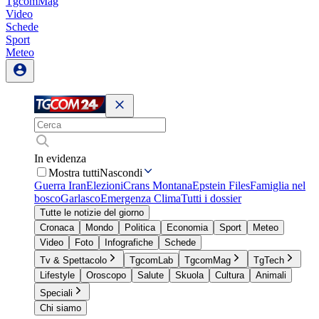
TgcomMag
Video
Schede
Sport
Meteo
In evidenza
Mostra tutti
Nascondi
Guerra Iran
Elezioni
Crans Montana
Epstein Files
Famiglia nel
bosco
Garlasco
Emergenza Clima
Tutti i dossier
Tutte le notizie del giorno
Cronaca
Mondo
Politica
Economia
Sport
Meteo
Video
Foto
Infografiche
Schede
Tv & Spettacolo
TgcomLab
TgcomMag
TgTech
Lifestyle
Oroscopo
Salute
Skuola
Cultura
Animali
Speciali
Chi siamo