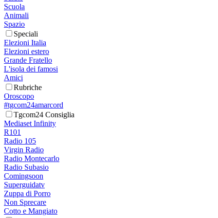
Scuola
Animali
Spazio
Speciali
Elezioni Italia
Elezioni estero
Grande Fratello
L'isola dei famosi
Amici
Rubriche
Oroscopo
#tgcom24amarcord
Tgcom24 Consiglia
Mediaset Infinity
R101
Radio 105
Virgin Radio
Radio Montecarlo
Radio Subasio
Comingsoon
Superguidatv
Zuppa di Porro
Non Sprecare
Cotto e Mangiato