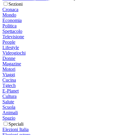
Sezioni
Cronaca
Mondo
Economia
Politica
Spettacolo
Televisione
People
Lifestyle
Videogiochi
Donne
Magazine
Motori
Viaggi
Cucina
Tgtech
E-Planet
Cultura
Salute
Scuola
Animali
Spazio
Speciali
Elezioni Italia
Elezioni estero