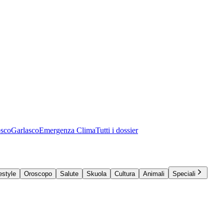
osco
Garlasco
Emergenza Clima
Tutti i dossier
estyle
Oroscopo
Salute
Skuola
Cultura
Animali
Speciali