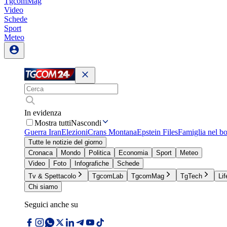
TgcomMag
Video
Schede
Sport
Meteo
In evidenza
Mostra tutti
Nascondi
Guerra Iran
Elezioni
Crans Montana
Epstein Files
Famiglia nel b
Tutte le notizie del giorno
Cronaca
Mondo
Politica
Economia
Sport
Meteo
Video
Foto
Infografiche
Schede
Tv & Spettacolo
TgcomLab
TgcomMag
TgTech
Lif
Chi siamo
Seguici anche su