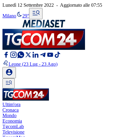
Lunedì 12 Settembre 2022
-
Aggiornato alle
07:55
Milano
29°
Leone
(23 Lug - 23 Ago)
Ultim'ora
Cronaca
Mondo
Economia
TgcomLab
Televisione