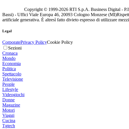
Copyright © 1999-
2026
RTI S.p.A. Business Digital - P.I
Bassi) - Uffici Viale Europa 46, 20093 Cologno Monzese (MI)
Rispett
artificiale generativa. È altresì fatto divieto espresso di utilizzare mez
Legal
Corporate
Privacy Policy
Cookie Policy
Sezioni
Cronaca
Mondo
Economia
Politica
Spettacolo
Televisione
People
Lifestyle
Videogiochi
Donne
Magazine
Motori
Viaggi
Cucina
Tgtech