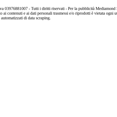
va 03976881007 - Tutti i diritti riservati - Per la pubblicità Mediamon
o ai contenuti e ai dati personali trasmessi e/o riprodotti è vietata ogni 
zi automatizzati di data scraping.