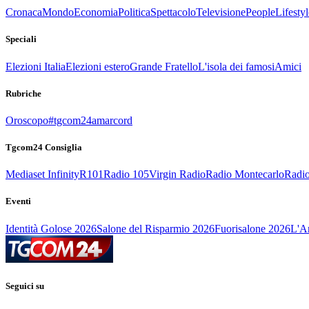
Cronaca
Mondo
Economia
Politica
Spettacolo
Televisione
People
Lifestyl
Speciali
Elezioni Italia
Elezioni estero
Grande Fratello
L'isola dei famosi
Amici
Rubriche
Oroscopo
#tgcom24amarcord
Tgcom24 Consiglia
Mediaset Infinity
R101
Radio 105
Virgin Radio
Radio Montecarlo
Radio
Eventi
Identità Golose 2026
Salone del Risparmio 2026
Fuorisalone 2026
L'Ar
Seguici su