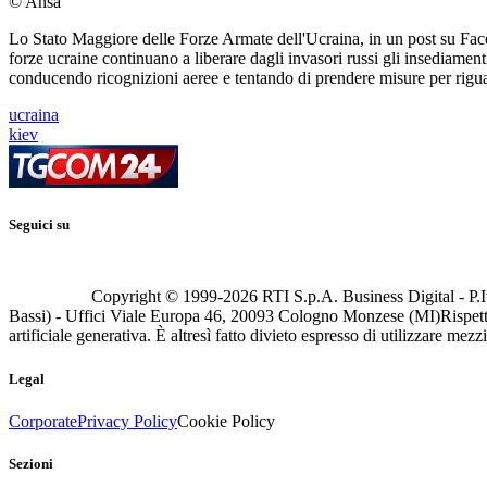
© Ansa
Lo Stato Maggiore delle Forze Armate dell'Ucraina, in un post su Faceb
forze ucraine continuano a liberare dagli invasori russi gli insediamen
conducendo ricognizioni aeree e tentando di prendere misure per rigu
ucraina
kiev
Seguici su
Copyright © 1999-
2026
RTI S.p.A. Business Digital - P.I
Bassi) - Uffici Viale Europa 46, 20093 Cologno Monzese (MI)
Rispett
artificiale generativa. È altresì fatto divieto espresso di utilizzare mez
Legal
Corporate
Privacy Policy
Cookie Policy
Sezioni