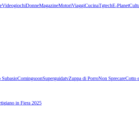
e
Videogiochi
Donne
Magazine
Motori
Viaggi
Cucina
Tgtech
E-Planet
Cult
 Subasio
Comingsoon
Superguidatv
Zuppa di Porro
Non Sprecare
Cotto 
tigiano in Fiera 2025