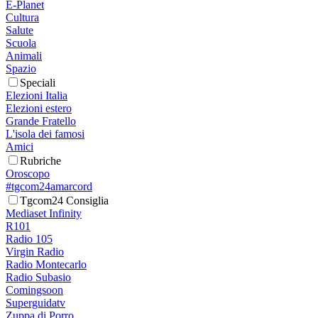
E-Planet
Cultura
Salute
Scuola
Animali
Spazio
Speciali
Elezioni Italia
Elezioni estero
Grande Fratello
L'isola dei famosi
Amici
Rubriche
Oroscopo
#tgcom24amarcord
Tgcom24 Consiglia
Mediaset Infinity
R101
Radio 105
Virgin Radio
Radio Montecarlo
Radio Subasio
Comingsoon
Superguidatv
Zuppa di Porro