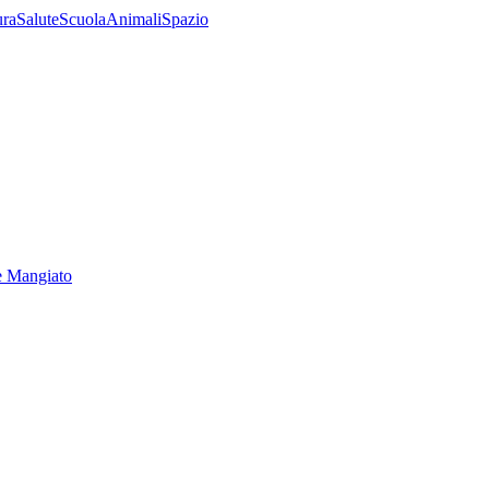
ura
Salute
Scuola
Animali
Spazio
e Mangiato