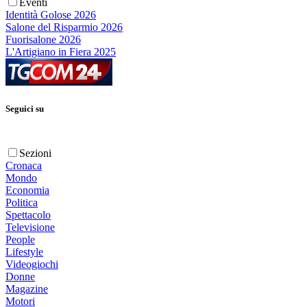
Eventi
Identità Golose 2026
Salone del Risparmio 2026
Fuorisalone 2026
L'Artigiano in Fiera 2025
Seguici su
Sezioni
Cronaca
Mondo
Economia
Politica
Spettacolo
Televisione
People
Lifestyle
Videogiochi
Donne
Magazine
Motori