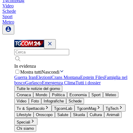
TgcomMag
Video
Schede
Sport
Meteo
In evidenza
Mostra tutti
Nascondi
Guerra Iran
Elezioni
Crans Montana
Epstein Files
Famiglia nel
bosco
Garlasco
Emergenza Clima
Tutti i dossier
Tutte le notizie del giorno
Cronaca
Mondo
Politica
Economia
Sport
Meteo
Video
Foto
Infografiche
Schede
Tv & Spettacolo
TgcomLab
TgcomMag
TgTech
Lifestyle
Oroscopo
Salute
Skuola
Cultura
Animali
Speciali
Chi siamo