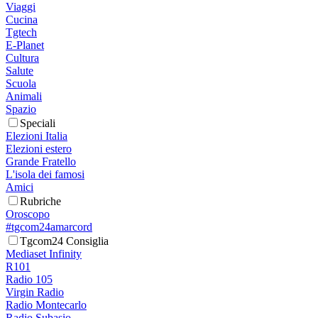
Viaggi
Cucina
Tgtech
E-Planet
Cultura
Salute
Scuola
Animali
Spazio
Speciali
Elezioni Italia
Elezioni estero
Grande Fratello
L'isola dei famosi
Amici
Rubriche
Oroscopo
#tgcom24amarcord
Tgcom24 Consiglia
Mediaset Infinity
R101
Radio 105
Virgin Radio
Radio Montecarlo
Radio Subasio