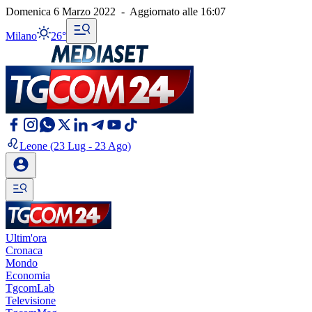
Domenica 6 Marzo 2022
-
Aggiornato alle
16:07
Milano
26°
Leone
(23 Lug - 23 Ago)
Ultim'ora
Cronaca
Mondo
Economia
TgcomLab
Televisione