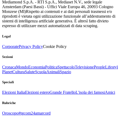
Mediamond S.p.A. - RTI S.p.A., Mediaset N.V., sede legale
Amsterdam (Paesi Bassi) - Uffici Viale Europa 46, 20093 Cologno
Monzese (MI)
Rispetto ai contenuti e ai dati personali trasmessi e/o
riprodotti è vietata ogni utilizzazione funzionale all’addestramento di
sistemi di intelligenza artificiale generativa. È altresì fatto divieto
espresso di utilizzare mezzi automatizzati di data scraping.
Legal
Corporate
Privacy Policy
Cookie Policy
Sezioni
Cronaca
Mondo
Economia
Politica
Spettacolo
Televisione
People
Lifestyl
Planet
Cultura
Salute
Scuola
Animali
Spazio
Speciali
Elezioni Italia
Elezioni estero
Grande Fratello
L'isola dei famosi
Amici
Rubriche
Oroscopo
#tgcom24amarcord