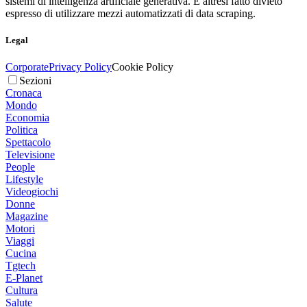
sistemi di intelligenza artificiale generativa. È altresì fatto divieto
espresso di utilizzare mezzi automatizzati di data scraping.
Legal
Corporate
Privacy Policy
Cookie Policy
Sezioni
Cronaca
Mondo
Economia
Politica
Spettacolo
Televisione
People
Lifestyle
Videogiochi
Donne
Magazine
Motori
Viaggi
Cucina
Tgtech
E-Planet
Cultura
Salute