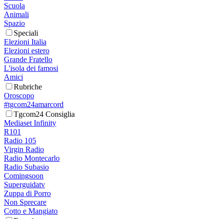
Scuola
Animali
Spazio
Speciali
Elezioni Italia
Elezioni estero
Grande Fratello
L'isola dei famosi
Amici
Rubriche
Oroscopo
#tgcom24amarcord
Tgcom24 Consiglia
Mediaset Infinity
R101
Radio 105
Virgin Radio
Radio Montecarlo
Radio Subasio
Comingsoon
Superguidatv
Zuppa di Porro
Non Sprecare
Cotto e Mangiato