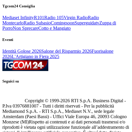
Tgcom24 Consiglia
Mediaset Infinity
R101
Radio 105
Virgin Radio
Radio
Montecarlo
Radio Subasio
Comingsoon
Superguidatv
Zuppa di
Porro
Non Sprecare
Cotto e Mangiato
Eventi
Identità Golose 2026
Salone del Risparmio 2026
Fuorisalone
2026
L'Artigiano in Fiera 2025
Seguici su
Copyright © 1999-
2026
RTI S.p.A. Business Digital -
P.Iva 03976881007 - Tutti i diritti riservati - Per la pubblicità
Mediamond S.p.A. - RTI S.p.A., Mediaset N.V., sede legale
Amsterdam (Paesi Bassi) - Uffici Viale Europa 46, 20093 Cologno
Monzese (MI)
Rispetto ai contenuti e ai dati personali trasmessi e/o
riprodotti è vietata ogni utilizzazione funzionale all’addestramento di