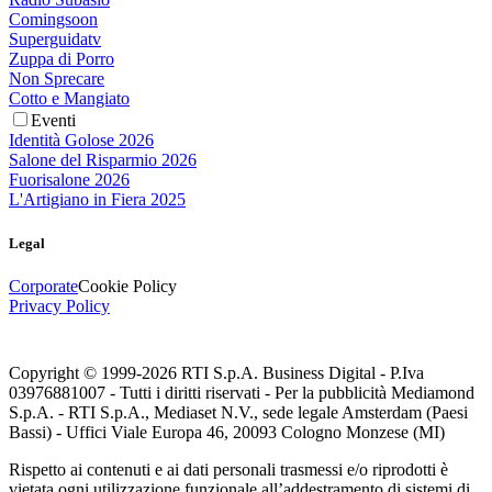
Comingsoon
Superguidatv
Zuppa di Porro
Non Sprecare
Cotto e Mangiato
Eventi
Identità Golose 2026
Salone del Risparmio 2026
Fuorisalone 2026
L'Artigiano in Fiera 2025
Legal
Corporate
Cookie Policy
Privacy Policy
Copyright © 1999-
2026
RTI S.p.A. Business Digital - P.Iva
03976881007 - Tutti i diritti riservati - Per la pubblicità Mediamond
S.p.A. - RTI S.p.A., Mediaset N.V., sede legale Amsterdam (Paesi
Bassi) - Uffici Viale Europa 46, 20093 Cologno Monzese (MI)
Rispetto ai contenuti e ai dati personali trasmessi e/o riprodotti è
vietata ogni utilizzazione funzionale all’addestramento di sistemi di