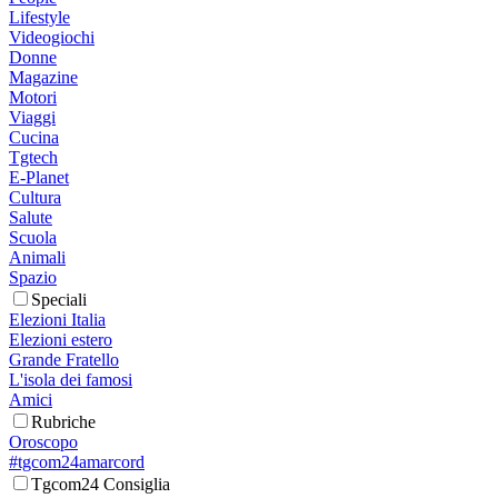
Lifestyle
Videogiochi
Donne
Magazine
Motori
Viaggi
Cucina
Tgtech
E-Planet
Cultura
Salute
Scuola
Animali
Spazio
Speciali
Elezioni Italia
Elezioni estero
Grande Fratello
L'isola dei famosi
Amici
Rubriche
Oroscopo
#tgcom24amarcord
Tgcom24 Consiglia