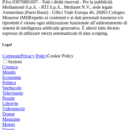
P.Iva 03976881007 - Tutti i diritti riservati - Per la pubblicità
Mediamond S.p.A. - RTI S.p.A., Mediaset N.V., sede legale
Amsterdam (Paesi Bassi) - Uffici Viale Europa 46, 20093 Cologno
Monzese (MI)
Rispetto ai contenuti e ai dati personali trasmessi e/o
riprodotti è vietata ogni utilizzazione funzionale all’addestramento di
sistemi di intelligenza artificiale generativa. È altresì fatto divieto
espresso di utilizzare mezzi automatizzati di data scraping.
Legal
Corporate
Privacy Policy
Cookie Policy
Sezioni
Cronaca
Mondo
Economia
Politica
Spettacolo
Televisione
People
Lifestyle
Videogiochi
Donne
Magazine
Motori
Viaggi