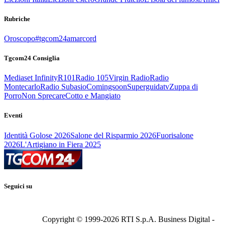
Rubriche
Oroscopo
#tgcom24amarcord
Tgcom24 Consiglia
Mediaset Infinity
R101
Radio 105
Virgin Radio
Radio
Montecarlo
Radio Subasio
Comingsoon
Superguidatv
Zuppa di
Porro
Non Sprecare
Cotto e Mangiato
Eventi
Identità Golose 2026
Salone del Risparmio 2026
Fuorisalone
2026
L'Artigiano in Fiera 2025
Seguici su
Copyright © 1999-
2026
RTI S.p.A. Business Digital -