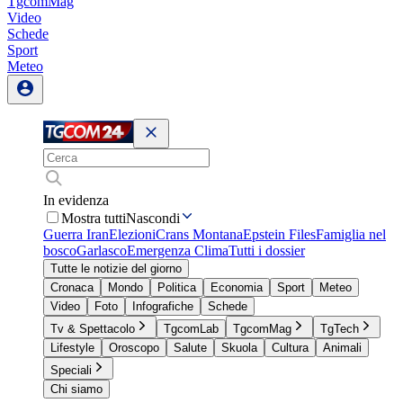
TgcomMag
Video
Schede
Sport
Meteo
In evidenza
Mostra tutti
Nascondi
Guerra Iran
Elezioni
Crans Montana
Epstein Files
Famiglia nel
bosco
Garlasco
Emergenza Clima
Tutti i dossier
Tutte le notizie del giorno
Cronaca
Mondo
Politica
Economia
Sport
Meteo
Video
Foto
Infografiche
Schede
Tv & Spettacolo
TgcomLab
TgcomMag
TgTech
Lifestyle
Oroscopo
Salute
Skuola
Cultura
Animali
Speciali
Chi siamo