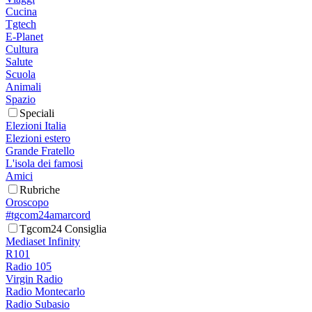
Cucina
Tgtech
E-Planet
Cultura
Salute
Scuola
Animali
Spazio
Speciali
Elezioni Italia
Elezioni estero
Grande Fratello
L'isola dei famosi
Amici
Rubriche
Oroscopo
#tgcom24amarcord
Tgcom24 Consiglia
Mediaset Infinity
R101
Radio 105
Virgin Radio
Radio Montecarlo
Radio Subasio