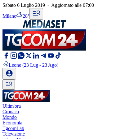
Sabato 6 Luglio 2019
-
Aggiornato alle
07:00
Milano
28°
Leone
(23 Lug - 23 Ago)
Ultim'ora
Cronaca
Mondo
Economia
TgcomLab
Televisione