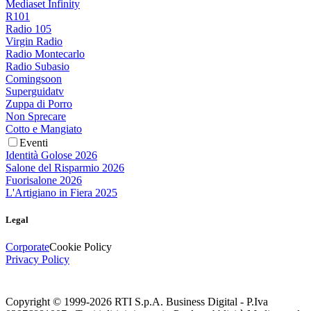
Mediaset Infinity
R101
Radio 105
Virgin Radio
Radio Montecarlo
Radio Subasio
Comingsoon
Superguidatv
Zuppa di Porro
Non Sprecare
Cotto e Mangiato
Eventi
Identità Golose 2026
Salone del Risparmio 2026
Fuorisalone 2026
L'Artigiano in Fiera 2025
Legal
Corporate
Cookie Policy
Privacy Policy
Copyright © 1999-
2026
RTI S.p.A. Business Digital - P.Iva