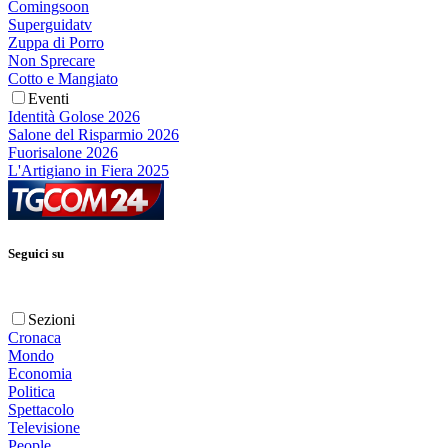
Comingsoon
Superguidatv
Zuppa di Porro
Non Sprecare
Cotto e Mangiato
Eventi
Identità Golose 2026
Salone del Risparmio 2026
Fuorisalone 2026
L'Artigiano in Fiera 2025
Seguici su
Sezioni
Cronaca
Mondo
Economia
Politica
Spettacolo
Televisione
People