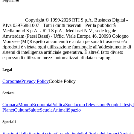
Seguici su
Copyright © 1999-
2026
RTI S.p.A. Business Digital -
P.Iva 03976881007 - Tutti i diritti riservati - Per la pubblicità
Mediamond S.p.A. - RTI S.p.A., Mediaset N.V., sede legale
Amsterdam (Paesi Bassi) - Uffici Viale Europa 46, 20093 Cologno
Monzese (MI)
Rispetto ai contenuti e ai dati personali trasmessi e/o
riprodotti è vietata ogni utilizzazione funzionale all’addestramento di
sistemi di intelligenza artificiale generativa. È altresì fatto divieto
espresso di utilizzare mezzi automatizzati di data scraping.
Legal
Corporate
Privacy Policy
Cookie Policy
Sezioni
Cronaca
Mondo
Economia
Politica
Spettacolo
Televisione
People
Lifestyl
Planet
Cultura
Salute
Scuola
Animali
Spazio
Speciali
Elezioni Italia
Elezioni estero
Grande Fratello
L'isola dei famosi
Amici