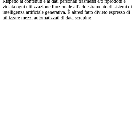
Rispetto ai contenuti e ai dati personali trasmessi e/o riprodotti è
vietata ogni utilizzazione funzionale all’addestramento di sistemi di
intelligenza artificiale generativa. È altresì fatto divieto espresso di
utilizzare mezzi automatizzati di data scraping.