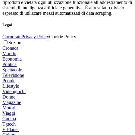
riprodotti è vietata ogni utilizzazione funzionale all’addestramento di
sistemi di intelligenza artificiale generativa. È altresì fatto divieto
espresso di utilizzare mezzi automatizzati di data scraping.
Legal
Corporate
Privacy Policy
Cookie Policy
Sezioni
Cronaca
Mondo
Economia
Politica
Spettacolo
Televisione
People
Lifestyle
Videogiochi
Donne
Magazine
Motori
Viaggi
Cucina
Tgtech
E-Planet
Cultura