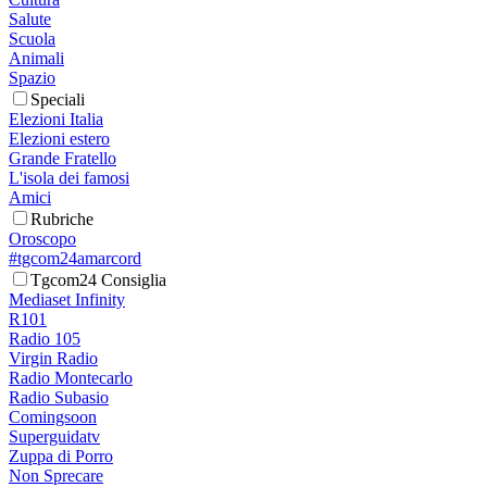
Salute
Scuola
Animali
Spazio
Speciali
Elezioni Italia
Elezioni estero
Grande Fratello
L'isola dei famosi
Amici
Rubriche
Oroscopo
#tgcom24amarcord
Tgcom24 Consiglia
Mediaset Infinity
R101
Radio 105
Virgin Radio
Radio Montecarlo
Radio Subasio
Comingsoon
Superguidatv
Zuppa di Porro
Non Sprecare