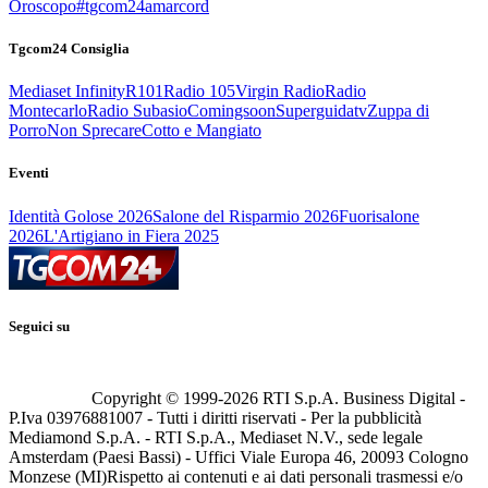
Oroscopo
#tgcom24amarcord
Tgcom24 Consiglia
Mediaset Infinity
R101
Radio 105
Virgin Radio
Radio
Montecarlo
Radio Subasio
Comingsoon
Superguidatv
Zuppa di
Porro
Non Sprecare
Cotto e Mangiato
Eventi
Identità Golose 2026
Salone del Risparmio 2026
Fuorisalone
2026
L'Artigiano in Fiera 2025
Seguici su
Copyright © 1999-
2026
RTI S.p.A. Business Digital -
P.Iva 03976881007 - Tutti i diritti riservati - Per la pubblicità
Mediamond S.p.A. - RTI S.p.A., Mediaset N.V., sede legale
Amsterdam (Paesi Bassi) - Uffici Viale Europa 46, 20093 Cologno
Monzese (MI)
Rispetto ai contenuti e ai dati personali trasmessi e/o