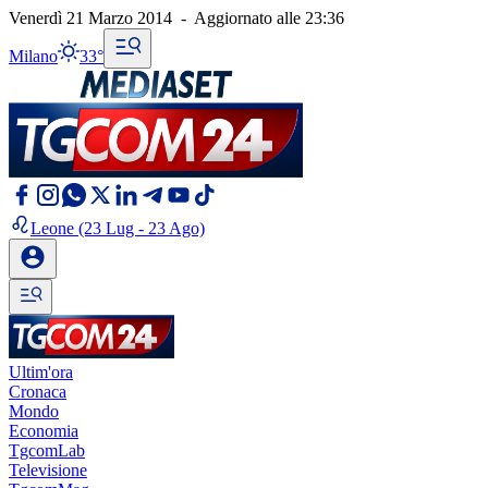
Venerdì 21 Marzo 2014
-
Aggiornato alle
23:36
Milano
33°
Leone
(23 Lug - 23 Ago)
Ultim'ora
Cronaca
Mondo
Economia
TgcomLab
Televisione