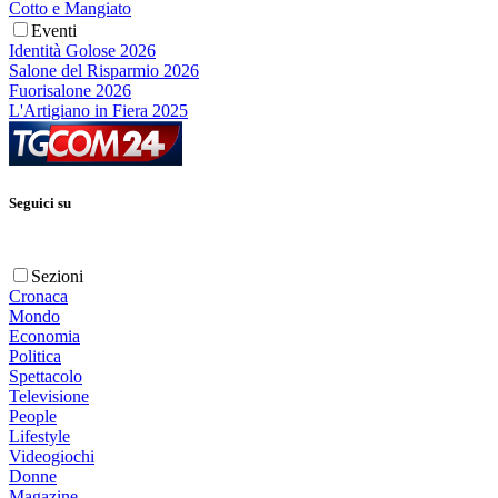
Cotto e Mangiato
Eventi
Identità Golose 2026
Salone del Risparmio 2026
Fuorisalone 2026
L'Artigiano in Fiera 2025
Seguici su
Sezioni
Cronaca
Mondo
Economia
Politica
Spettacolo
Televisione
People
Lifestyle
Videogiochi
Donne
Magazine