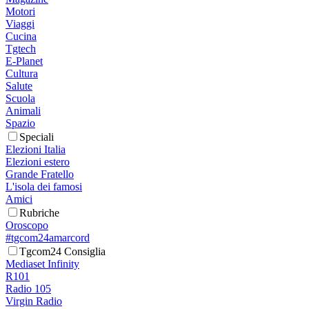
Motori
Viaggi
Cucina
Tgtech
E-Planet
Cultura
Salute
Scuola
Animali
Spazio
Speciali
Elezioni Italia
Elezioni estero
Grande Fratello
L'isola dei famosi
Amici
Rubriche
Oroscopo
#tgcom24amarcord
Tgcom24 Consiglia
Mediaset Infinity
R101
Radio 105
Virgin Radio