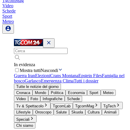
TgcomMag
Video
Schede
Sport
Meteo
In evidenza
Mostra tutti
Nascondi
Guerra Iran
Elezioni
Crans Montana
Epstein Files
Famiglia nel
bosco
Garlasco
Emergenza Clima
Tutti i dossier
Tutte le notizie del giorno
Cronaca
Mondo
Politica
Economia
Sport
Meteo
Video
Foto
Infografiche
Schede
Tv & Spettacolo
TgcomLab
TgcomMag
TgTech
Lifestyle
Oroscopo
Salute
Skuola
Cultura
Animali
Speciali
Chi siamo