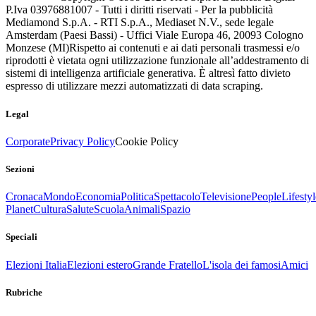
P.Iva 03976881007 - Tutti i diritti riservati - Per la pubblicità
Mediamond S.p.A. - RTI S.p.A., Mediaset N.V., sede legale
Amsterdam (Paesi Bassi) - Uffici Viale Europa 46, 20093 Cologno
Monzese (MI)
Rispetto ai contenuti e ai dati personali trasmessi e/o
riprodotti è vietata ogni utilizzazione funzionale all’addestramento di
sistemi di intelligenza artificiale generativa. È altresì fatto divieto
espresso di utilizzare mezzi automatizzati di data scraping.
Legal
Corporate
Privacy Policy
Cookie Policy
Sezioni
Cronaca
Mondo
Economia
Politica
Spettacolo
Televisione
People
Lifestyl
Planet
Cultura
Salute
Scuola
Animali
Spazio
Speciali
Elezioni Italia
Elezioni estero
Grande Fratello
L'isola dei famosi
Amici
Rubriche