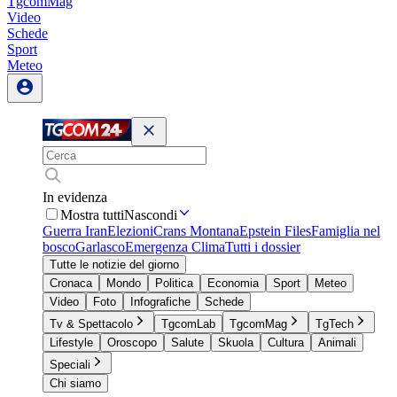
TgcomMag
Video
Schede
Sport
Meteo
In evidenza
Mostra tutti
Nascondi
Guerra Iran
Elezioni
Crans Montana
Epstein Files
Famiglia nel
bosco
Garlasco
Emergenza Clima
Tutti i dossier
Tutte le notizie del giorno
Cronaca
Mondo
Politica
Economia
Sport
Meteo
Video
Foto
Infografiche
Schede
Tv & Spettacolo
TgcomLab
TgcomMag
TgTech
Lifestyle
Oroscopo
Salute
Skuola
Cultura
Animali
Speciali
Chi siamo