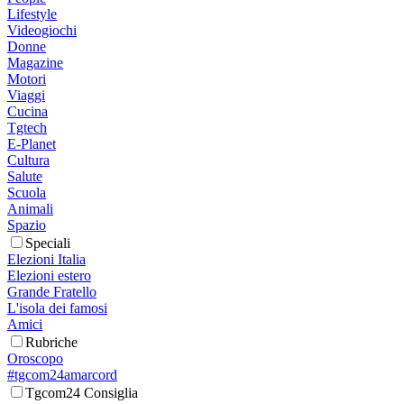
Lifestyle
Videogiochi
Donne
Magazine
Motori
Viaggi
Cucina
Tgtech
E-Planet
Cultura
Salute
Scuola
Animali
Spazio
Speciali
Elezioni Italia
Elezioni estero
Grande Fratello
L'isola dei famosi
Amici
Rubriche
Oroscopo
#tgcom24amarcord
Tgcom24 Consiglia