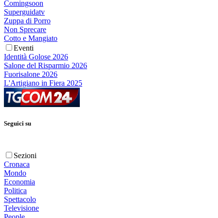
Comingsoon
Superguidatv
Zuppa di Porro
Non Sprecare
Cotto e Mangiato
Eventi
Identità Golose 2026
Salone del Risparmio 2026
Fuorisalone 2026
L'Artigiano in Fiera 2025
Seguici su
Sezioni
Cronaca
Mondo
Economia
Politica
Spettacolo
Televisione
People