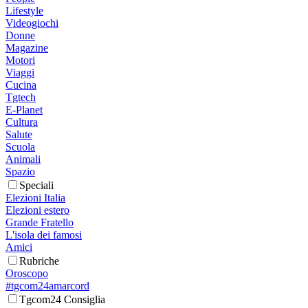
Lifestyle
Videogiochi
Donne
Magazine
Motori
Viaggi
Cucina
Tgtech
E-Planet
Cultura
Salute
Scuola
Animali
Spazio
Speciali
Elezioni Italia
Elezioni estero
Grande Fratello
L'isola dei famosi
Amici
Rubriche
Oroscopo
#tgcom24amarcord
Tgcom24 Consiglia