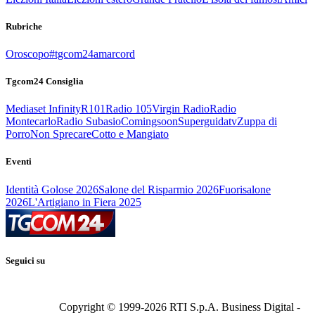
Rubriche
Oroscopo
#tgcom24amarcord
Tgcom24 Consiglia
Mediaset Infinity
R101
Radio 105
Virgin Radio
Radio
Montecarlo
Radio Subasio
Comingsoon
Superguidatv
Zuppa di
Porro
Non Sprecare
Cotto e Mangiato
Eventi
Identità Golose 2026
Salone del Risparmio 2026
Fuorisalone
2026
L'Artigiano in Fiera 2025
Seguici su
Copyright © 1999-
2026
RTI S.p.A. Business Digital -