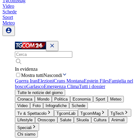
TgcomMag
Video
Schede
Sport
Meteo
In evidenza
Mostra tutti
Nascondi
Guerra Iran
Elezioni
Crans Montana
Epstein Files
Famiglia nel
bosco
Garlasco
Emergenza Clima
Tutti i dossier
Tutte le notizie del giorno
Cronaca
Mondo
Politica
Economia
Sport
Meteo
Video
Foto
Infografiche
Schede
Tv & Spettacolo
TgcomLab
TgcomMag
TgTech
Lifestyle
Oroscopo
Salute
Skuola
Cultura
Animali
Speciali
Chi siamo