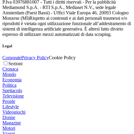
P.Iva 03976881007 - Tutti i diritti riservati - Per la pubblicità
Mediamond S.p.A. - RTI S.p.A., Mediaset N.V., sede legale
Amsterdam (Paesi Bassi) - Uffici Viale Europa 46, 20093 Cologno
Monzese (MI)
Rispetto ai contenuti e ai dati personali trasmessi e/o
riprodotti è vietata ogni utilizzazione funzionale all’addestramento di
sistemi di intelligenza artificiale generativa. È altresì fatto divieto
espresso di utilizzare mezzi automatizzati di data scraping.
Legal
Corporate
Privacy Policy
Cookie Policy
Sezioni
Cronaca
Mondo
Economia
Politica
Spettacolo
Televisione
People
Lifestyle
Videogiochi
Donne
Magazine
Motori
Viaggi