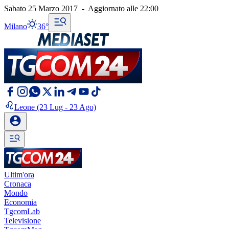
Sabato 25 Marzo 2017
-
Aggiornato alle
22:00
Milano
36°
Leone
(23 Lug - 23 Ago)
Ultim'ora
Cronaca
Mondo
Economia
TgcomLab
Televisione