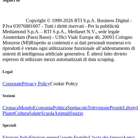
Seguici su
Copyright © 1999-
2026
RTI S.p.A. Business Digital -
P.Iva 03976881007 - Tutti i diritti riservati - Per la pubblicità
Mediamond S.p.A. - RTI S.p.A., Mediaset N.V., sede legale
Amsterdam (Paesi Bassi) - Uffici Viale Europa 46, 20093 Cologno
Monzese (MI)
Rispetto ai contenuti e ai dati personali trasmessi e/o
riprodotti è vietata ogni utilizzazione funzionale all’addestramento di
sistemi di intelligenza artificiale generativa. È altresì fatto divieto
espresso di utilizzare mezzi automatizzati di data scraping.
Legal
Corporate
Privacy Policy
Cookie Policy
Sezioni
Cronaca
Mondo
Economia
Politica
Spettacolo
Televisione
People
Lifestyl
Planet
Cultura
Salute
Scuola
Animali
Spazio
Speciali
Elezioni Italia
Elezioni estero
Grande Fratello
L'isola dei famosi
Amici