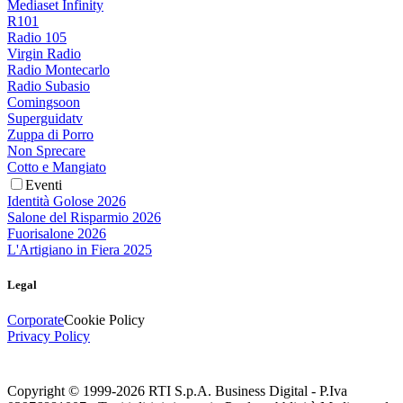
Mediaset Infinity
R101
Radio 105
Virgin Radio
Radio Montecarlo
Radio Subasio
Comingsoon
Superguidatv
Zuppa di Porro
Non Sprecare
Cotto e Mangiato
Eventi
Identità Golose 2026
Salone del Risparmio 2026
Fuorisalone 2026
L'Artigiano in Fiera 2025
Legal
Corporate
Cookie Policy
Privacy Policy
Copyright © 1999-
2026
RTI S.p.A. Business Digital - P.Iva