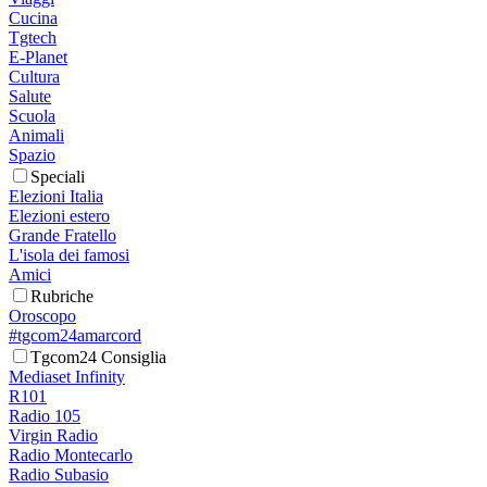
Cucina
Tgtech
E-Planet
Cultura
Salute
Scuola
Animali
Spazio
Speciali
Elezioni Italia
Elezioni estero
Grande Fratello
L'isola dei famosi
Amici
Rubriche
Oroscopo
#tgcom24amarcord
Tgcom24 Consiglia
Mediaset Infinity
R101
Radio 105
Virgin Radio
Radio Montecarlo
Radio Subasio