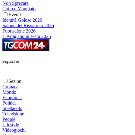
Non Sprecare
Cotto e Mangiato
Eventi
Identità Golose 2026
Salone del Risparmio 2026
Fuorisalone 2026
L'Artigiano in Fiera 2025
Seguici su
Sezioni
Cronaca
Mondo
Economia
Politica
Spettacolo
Televisione
People
Lifestyle
Videogiochi