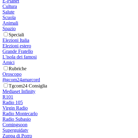
E-Planet
Cultura
Salute
Scuola
Animali
Spazio
Speciali
Elezioni Italia
Elezioni estero
Grande Fratello
L'isola dei famosi
Amici
Rubriche
Oroscopo
#tgcom24amarcord
Tgcom24 Consiglia
Mediaset Infinity
R101
Radio 105
Virgin Radio
Radio Montecarlo
Radio Subasio
Comingsoon
Superguidatv
Zuppa di Porro