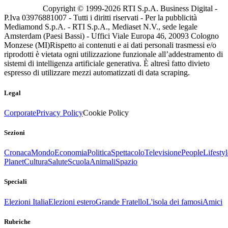
Copyright © 1999-
2026
RTI S.p.A. Business Digital -
P.Iva 03976881007 - Tutti i diritti riservati - Per la pubblicità
Mediamond S.p.A. - RTI S.p.A., Mediaset N.V., sede legale
Amsterdam (Paesi Bassi) - Uffici Viale Europa 46, 20093 Cologno
Monzese (MI)
Rispetto ai contenuti e ai dati personali trasmessi e/o
riprodotti è vietata ogni utilizzazione funzionale all’addestramento di
sistemi di intelligenza artificiale generativa. È altresì fatto divieto
espresso di utilizzare mezzi automatizzati di data scraping.
Legal
Corporate
Privacy Policy
Cookie Policy
Sezioni
Cronaca
Mondo
Economia
Politica
Spettacolo
Televisione
People
Lifestyl
Planet
Cultura
Salute
Scuola
Animali
Spazio
Speciali
Elezioni Italia
Elezioni estero
Grande Fratello
L'isola dei famosi
Amici
Rubriche