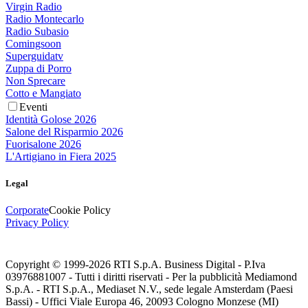
Virgin Radio
Radio Montecarlo
Radio Subasio
Comingsoon
Superguidatv
Zuppa di Porro
Non Sprecare
Cotto e Mangiato
Eventi
Identità Golose 2026
Salone del Risparmio 2026
Fuorisalone 2026
L'Artigiano in Fiera 2025
Legal
Corporate
Cookie Policy
Privacy Policy
Copyright © 1999-
2026
RTI S.p.A. Business Digital - P.Iva
03976881007 - Tutti i diritti riservati - Per la pubblicità Mediamond
S.p.A. - RTI S.p.A., Mediaset N.V., sede legale Amsterdam (Paesi
Bassi) - Uffici Viale Europa 46, 20093 Cologno Monzese (MI)