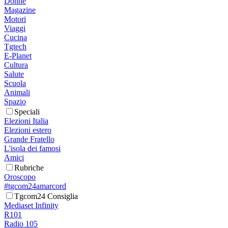
Donne
Magazine
Motori
Viaggi
Cucina
Tgtech
E-Planet
Cultura
Salute
Scuola
Animali
Spazio
Speciali
Elezioni Italia
Elezioni estero
Grande Fratello
L'isola dei famosi
Amici
Rubriche
Oroscopo
#tgcom24amarcord
Tgcom24 Consiglia
Mediaset Infinity
R101
Radio 105