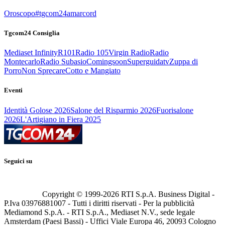
Oroscopo
#tgcom24amarcord
Tgcom24 Consiglia
Mediaset Infinity
R101
Radio 105
Virgin Radio
Radio
Montecarlo
Radio Subasio
Comingsoon
Superguidatv
Zuppa di
Porro
Non Sprecare
Cotto e Mangiato
Eventi
Identità Golose 2026
Salone del Risparmio 2026
Fuorisalone
2026
L'Artigiano in Fiera 2025
Seguici su
Copyright © 1999-
2026
RTI S.p.A. Business Digital -
P.Iva 03976881007 - Tutti i diritti riservati - Per la pubblicità
Mediamond S.p.A. - RTI S.p.A., Mediaset N.V., sede legale
Amsterdam (Paesi Bassi) - Uffici Viale Europa 46, 20093 Cologno