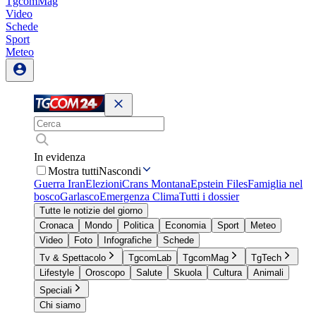
TgcomMag
Video
Schede
Sport
Meteo
In evidenza
Mostra tutti
Nascondi
Guerra Iran
Elezioni
Crans Montana
Epstein Files
Famiglia nel
bosco
Garlasco
Emergenza Clima
Tutti i dossier
Tutte le notizie del giorno
Cronaca
Mondo
Politica
Economia
Sport
Meteo
Video
Foto
Infografiche
Schede
Tv & Spettacolo
TgcomLab
TgcomMag
TgTech
Lifestyle
Oroscopo
Salute
Skuola
Cultura
Animali
Speciali
Chi siamo