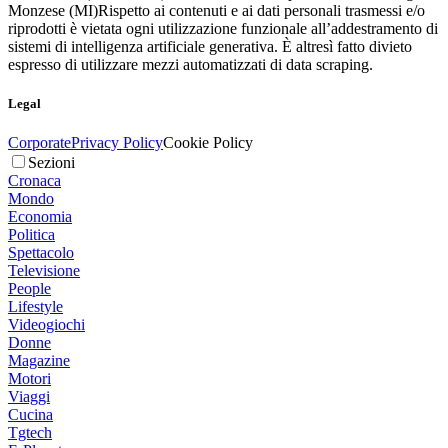
Monzese (MI)
Rispetto ai contenuti e ai dati personali trasmessi e/o
riprodotti è vietata ogni utilizzazione funzionale all’addestramento di
sistemi di intelligenza artificiale generativa. È altresì fatto divieto
espresso di utilizzare mezzi automatizzati di data scraping.
Legal
Corporate
Privacy Policy
Cookie Policy
Sezioni
Cronaca
Mondo
Economia
Politica
Spettacolo
Televisione
People
Lifestyle
Videogiochi
Donne
Magazine
Motori
Viaggi
Cucina
Tgtech