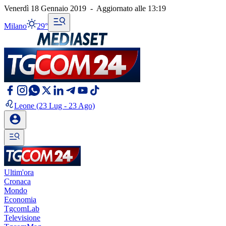
Venerdì 18 Gennaio 2019
-
Aggiornato alle
13:19
Milano
29°
Leone
(23 Lug - 23 Ago)
Ultim'ora
Cronaca
Mondo
Economia
TgcomLab
Televisione