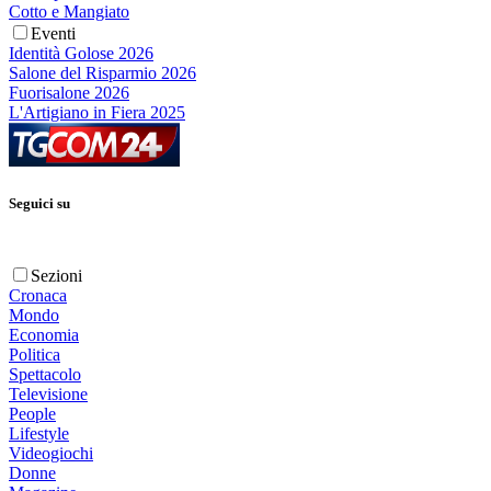
Cotto e Mangiato
Eventi
Identità Golose 2026
Salone del Risparmio 2026
Fuorisalone 2026
L'Artigiano in Fiera 2025
Seguici su
Sezioni
Cronaca
Mondo
Economia
Politica
Spettacolo
Televisione
People
Lifestyle
Videogiochi
Donne