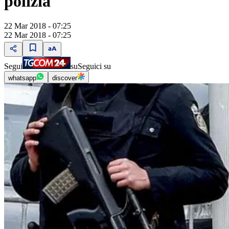
polizia
22 Mar 2018 - 07:25
22 Mar 2018 - 07:25
Segui
su
Seguici su
whatsapp
discover