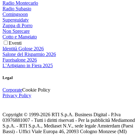
Radio Montecarlo
Radio Subasio
Comingsoon
Superguidatv
Zuppa di Porro
Non Sprecare
Cotto e Mangiato
Eventi
Identità Golose 2026
Salone del Risparmio 2026
Fuorisalone 2026
L'Artigiano in Fiera 2025
Legal
Corporate
Cookie Policy
Privacy Policy
Copyright © 1999-
2026
RTI S.p.A. Business Digital - P.Iva
03976881007 - Tutti i diritti riservati - Per la pubblicità Mediamond
S.p.A. - RTI S.p.A., Mediaset N.V., sede legale Amsterdam (Paesi
Bassi) - Uffici Viale Europa 46, 20093 Cologno Monzese (MI)