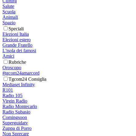
Cultura
Salute
Scuola
Animali
Spazio
Speciali
Elezioni Italia
Elezioni estero
Grande Fratello
L'isola dei famosi
Amici
Rubriche
Oroscopo
#tgcom24amarcord
Tgcom24 Consiglia
Mediaset Infinity
R101
Radio 105
Virgin Radio
Radio Montecarlo
Radio Subasio
Comingsoon
Superguidatv
Zuppa di Porro
Non Sprecare