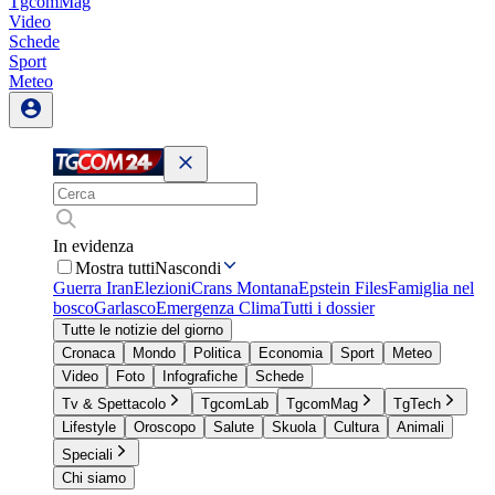
TgcomMag
Video
Schede
Sport
Meteo
In evidenza
Mostra tutti
Nascondi
Guerra Iran
Elezioni
Crans Montana
Epstein Files
Famiglia nel
bosco
Garlasco
Emergenza Clima
Tutti i dossier
Tutte le notizie del giorno
Cronaca
Mondo
Politica
Economia
Sport
Meteo
Video
Foto
Infografiche
Schede
Tv & Spettacolo
TgcomLab
TgcomMag
TgTech
Lifestyle
Oroscopo
Salute
Skuola
Cultura
Animali
Speciali
Chi siamo