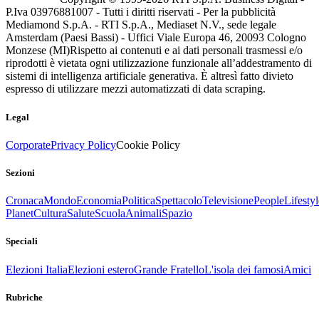
P.Iva 03976881007 - Tutti i diritti riservati - Per la pubblicità
Mediamond S.p.A. - RTI S.p.A., Mediaset N.V., sede legale
Amsterdam (Paesi Bassi) - Uffici Viale Europa 46, 20093 Cologno
Monzese (MI)
Rispetto ai contenuti e ai dati personali trasmessi e/o
riprodotti è vietata ogni utilizzazione funzionale all’addestramento di
sistemi di intelligenza artificiale generativa. È altresì fatto divieto
espresso di utilizzare mezzi automatizzati di data scraping.
Legal
Corporate
Privacy Policy
Cookie Policy
Sezioni
Cronaca
Mondo
Economia
Politica
Spettacolo
Televisione
People
Lifestyl
Planet
Cultura
Salute
Scuola
Animali
Spazio
Speciali
Elezioni Italia
Elezioni estero
Grande Fratello
L'isola dei famosi
Amici
Rubriche