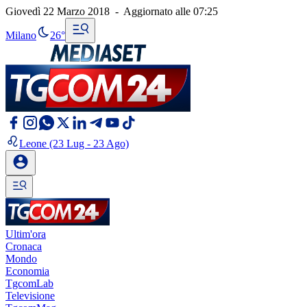
Giovedì 22 Marzo 2018
-
Aggiornato alle
07:25
Milano
26°
Leone
(23 Lug - 23 Ago)
Ultim'ora
Cronaca
Mondo
Economia
TgcomLab
Televisione