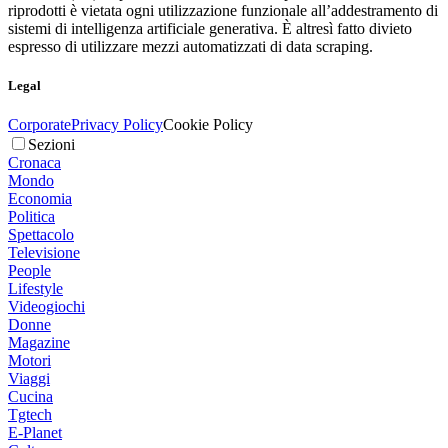
riprodotti è vietata ogni utilizzazione funzionale all’addestramento di
sistemi di intelligenza artificiale generativa. È altresì fatto divieto
espresso di utilizzare mezzi automatizzati di data scraping.
Legal
Corporate
Privacy Policy
Cookie Policy
Sezioni
Cronaca
Mondo
Economia
Politica
Spettacolo
Televisione
People
Lifestyle
Videogiochi
Donne
Magazine
Motori
Viaggi
Cucina
Tgtech
E-Planet