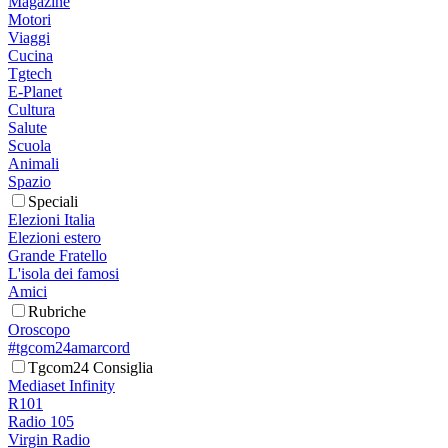
Magazine
Motori
Viaggi
Cucina
Tgtech
E-Planet
Cultura
Salute
Scuola
Animali
Spazio
Speciali
Elezioni Italia
Elezioni estero
Grande Fratello
L'isola dei famosi
Amici
Rubriche
Oroscopo
#tgcom24amarcord
Tgcom24 Consiglia
Mediaset Infinity
R101
Radio 105
Virgin Radio