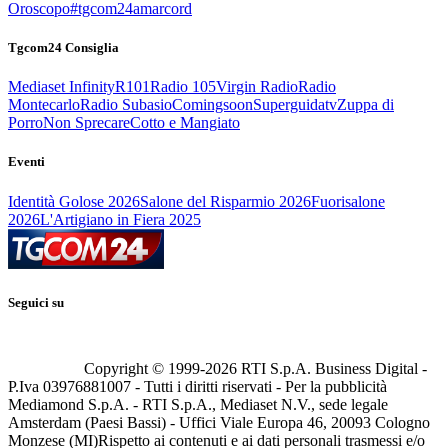
Oroscopo
#tgcom24amarcord
Tgcom24 Consiglia
Mediaset Infinity
R101
Radio 105
Virgin Radio
Radio
Montecarlo
Radio Subasio
Comingsoon
Superguidatv
Zuppa di
Porro
Non Sprecare
Cotto e Mangiato
Eventi
Identità Golose 2026
Salone del Risparmio 2026
Fuorisalone
2026
L'Artigiano in Fiera 2025
Seguici su
Copyright © 1999-
2026
RTI S.p.A. Business Digital -
P.Iva 03976881007 - Tutti i diritti riservati - Per la pubblicità
Mediamond S.p.A. - RTI S.p.A., Mediaset N.V., sede legale
Amsterdam (Paesi Bassi) - Uffici Viale Europa 46, 20093 Cologno
Monzese (MI)
Rispetto ai contenuti e ai dati personali trasmessi e/o