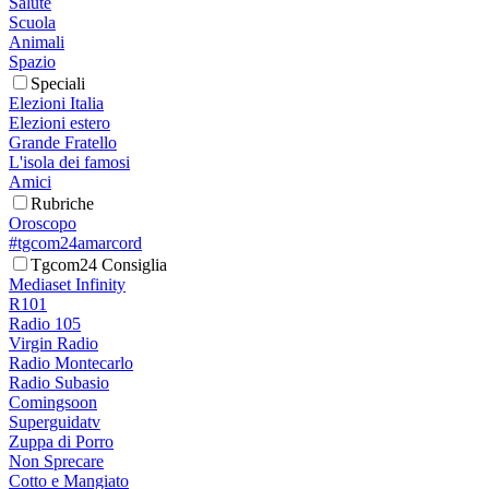
Salute
Scuola
Animali
Spazio
Speciali
Elezioni Italia
Elezioni estero
Grande Fratello
L'isola dei famosi
Amici
Rubriche
Oroscopo
#tgcom24amarcord
Tgcom24 Consiglia
Mediaset Infinity
R101
Radio 105
Virgin Radio
Radio Montecarlo
Radio Subasio
Comingsoon
Superguidatv
Zuppa di Porro
Non Sprecare
Cotto e Mangiato