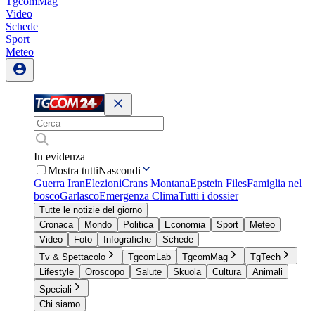
TgcomMag
Video
Schede
Sport
Meteo
In evidenza
Mostra tutti
Nascondi
Guerra Iran
Elezioni
Crans Montana
Epstein Files
Famiglia nel
bosco
Garlasco
Emergenza Clima
Tutti i dossier
Tutte le notizie del giorno
Cronaca
Mondo
Politica
Economia
Sport
Meteo
Video
Foto
Infografiche
Schede
Tv & Spettacolo
TgcomLab
TgcomMag
TgTech
Lifestyle
Oroscopo
Salute
Skuola
Cultura
Animali
Speciali
Chi siamo