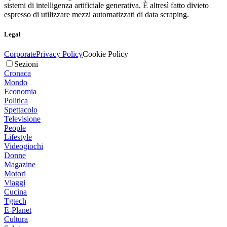
sistemi di intelligenza artificiale generativa. È altresì fatto divieto
espresso di utilizzare mezzi automatizzati di data scraping.
Legal
Corporate
Privacy Policy
Cookie Policy
Sezioni
Cronaca
Mondo
Economia
Politica
Spettacolo
Televisione
People
Lifestyle
Videogiochi
Donne
Magazine
Motori
Viaggi
Cucina
Tgtech
E-Planet
Cultura