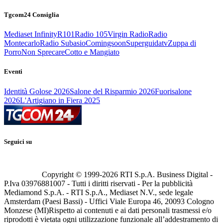
Tgcom24 Consiglia
Mediaset Infinity
R101
Radio 105
Virgin Radio
Radio
Montecarlo
Radio Subasio
Comingsoon
Superguidatv
Zuppa di
Porro
Non Sprecare
Cotto e Mangiato
Eventi
Identità Golose 2026
Salone del Risparmio 2026
Fuorisalone
2026
L'Artigiano in Fiera 2025
Seguici su
Copyright © 1999-
2026
RTI S.p.A. Business Digital -
P.Iva 03976881007 - Tutti i diritti riservati - Per la pubblicità
Mediamond S.p.A. - RTI S.p.A., Mediaset N.V., sede legale
Amsterdam (Paesi Bassi) - Uffici Viale Europa 46, 20093 Cologno
Monzese (MI)
Rispetto ai contenuti e ai dati personali trasmessi e/o
riprodotti è vietata ogni utilizzazione funzionale all’addestramento di