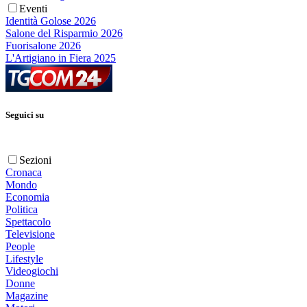
Eventi
Identità Golose 2026
Salone del Risparmio 2026
Fuorisalone 2026
L'Artigiano in Fiera 2025
Seguici su
Sezioni
Cronaca
Mondo
Economia
Politica
Spettacolo
Televisione
People
Lifestyle
Videogiochi
Donne
Magazine