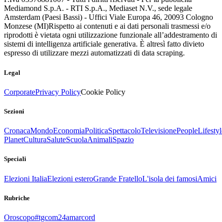
Mediamond S.p.A. - RTI S.p.A., Mediaset N.V., sede legale
Amsterdam (Paesi Bassi) - Uffici Viale Europa 46, 20093 Cologno
Monzese (MI)
Rispetto ai contenuti e ai dati personali trasmessi e/o
riprodotti è vietata ogni utilizzazione funzionale all’addestramento di
sistemi di intelligenza artificiale generativa. È altresì fatto divieto
espresso di utilizzare mezzi automatizzati di data scraping.
Legal
Corporate
Privacy Policy
Cookie Policy
Sezioni
Cronaca
Mondo
Economia
Politica
Spettacolo
Televisione
People
Lifestyl
Planet
Cultura
Salute
Scuola
Animali
Spazio
Speciali
Elezioni Italia
Elezioni estero
Grande Fratello
L'isola dei famosi
Amici
Rubriche
Oroscopo
#tgcom24amarcord