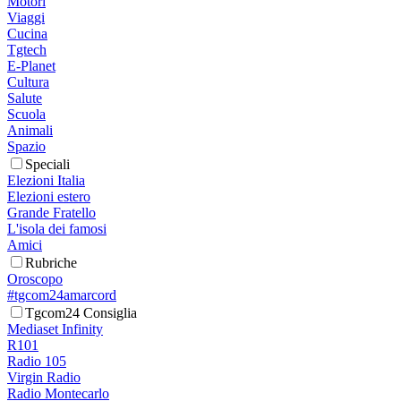
Motori
Viaggi
Cucina
Tgtech
E-Planet
Cultura
Salute
Scuola
Animali
Spazio
Speciali
Elezioni Italia
Elezioni estero
Grande Fratello
L'isola dei famosi
Amici
Rubriche
Oroscopo
#tgcom24amarcord
Tgcom24 Consiglia
Mediaset Infinity
R101
Radio 105
Virgin Radio
Radio Montecarlo