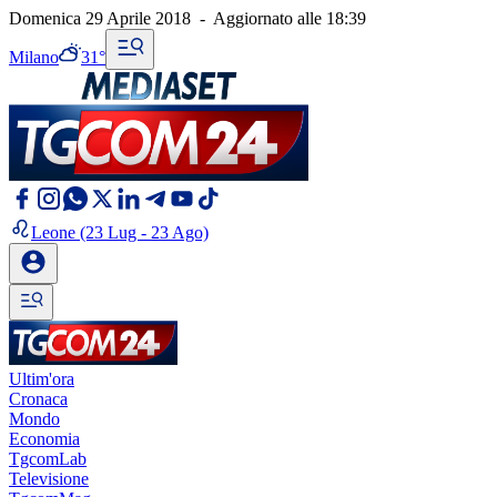
Domenica 29 Aprile 2018
-
Aggiornato alle
18:39
Milano
31°
Leone
(23 Lug - 23 Ago)
Ultim'ora
Cronaca
Mondo
Economia
TgcomLab
Televisione