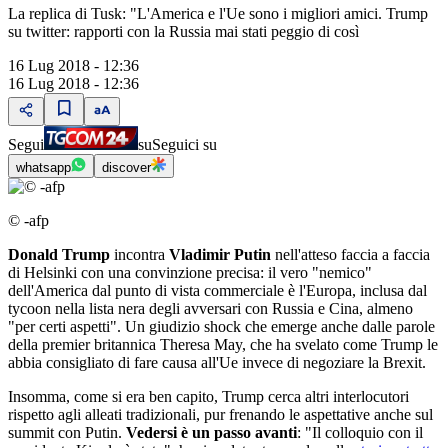
La replica di Tusk: "L'America e l'Ue sono i migliori amici. Trump
su twitter: rapporti con la Russia mai stati peggio di così
16 Lug 2018 - 12:36
16 Lug 2018 - 12:36
Segui
su
Seguici su
whatsapp
discover
© -afp
Donald Trump
incontra
Vladimir Putin
nell'atteso faccia a faccia
di Helsinki con una convinzione precisa: il vero "nemico"
dell'America dal punto di vista commerciale è l'Europa, inclusa dal
tycoon nella lista nera degli avversari con Russia e Cina, almeno
"per certi aspetti". Un giudizio shock che emerge anche dalle parole
della premier britannica Theresa May, che ha svelato come Trump le
abbia consigliato di fare causa all'Ue invece di negoziare la Brexit.
Insomma, come si era ben capito, Trump cerca altri interlocutori
rispetto agli alleati tradizionali, pur frenando le aspettative anche sul
summit con Putin.
Vedersi è un passo avanti
: "Il colloquio con il