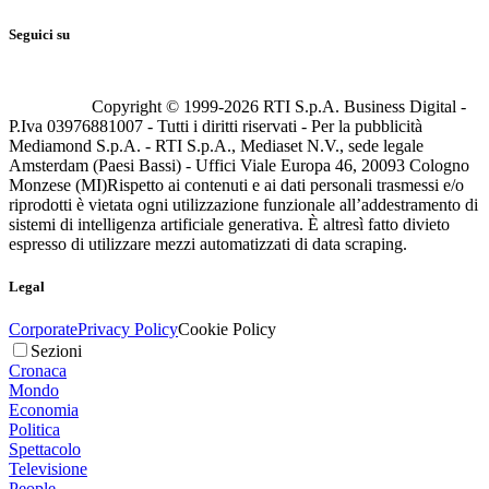
Seguici su
Copyright © 1999-
2026
RTI S.p.A. Business Digital -
P.Iva 03976881007 - Tutti i diritti riservati - Per la pubblicità
Mediamond S.p.A. - RTI S.p.A., Mediaset N.V., sede legale
Amsterdam (Paesi Bassi) - Uffici Viale Europa 46, 20093 Cologno
Monzese (MI)
Rispetto ai contenuti e ai dati personali trasmessi e/o
riprodotti è vietata ogni utilizzazione funzionale all’addestramento di
sistemi di intelligenza artificiale generativa. È altresì fatto divieto
espresso di utilizzare mezzi automatizzati di data scraping.
Legal
Corporate
Privacy Policy
Cookie Policy
Sezioni
Cronaca
Mondo
Economia
Politica
Spettacolo
Televisione
People