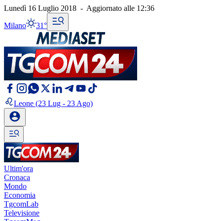
Lunedì 16 Luglio 2018
-
Aggiornato alle
12:36
Milano
31°
Leone
(23 Lug - 23 Ago)
Ultim'ora
Cronaca
Mondo
Economia
TgcomLab
Televisione