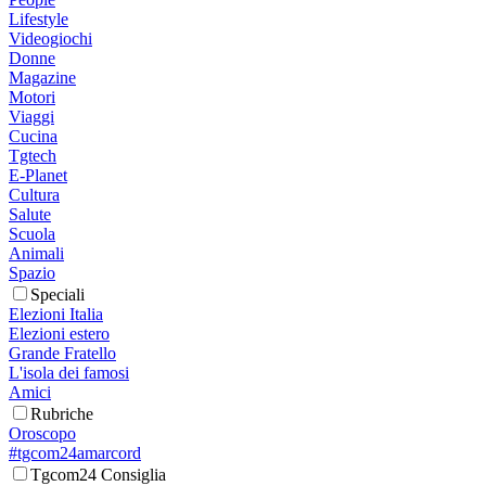
Lifestyle
Videogiochi
Donne
Magazine
Motori
Viaggi
Cucina
Tgtech
E-Planet
Cultura
Salute
Scuola
Animali
Spazio
Speciali
Elezioni Italia
Elezioni estero
Grande Fratello
L'isola dei famosi
Amici
Rubriche
Oroscopo
#tgcom24amarcord
Tgcom24 Consiglia