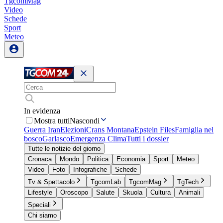
TgcomMag
Video
Schede
Sport
Meteo
In evidenza
Mostra tutti
Nascondi
Guerra Iran
Elezioni
Crans Montana
Epstein Files
Famiglia nel
bosco
Garlasco
Emergenza Clima
Tutti i dossier
Tutte le notizie del giorno
Cronaca
Mondo
Politica
Economia
Sport
Meteo
Video
Foto
Infografiche
Schede
Tv & Spettacolo
TgcomLab
TgcomMag
TgTech
Lifestyle
Oroscopo
Salute
Skuola
Cultura
Animali
Speciali
Chi siamo