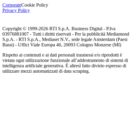
Corporate
Cookie Policy
Privacy Policy
Copyright © 1999-
2026
RTI S.p.A. Business Digital - P.Iva
03976881007 - Tutti i diritti riservati - Per la pubblicità Mediamond
S.p.A. - RTI S.p.A., Mediaset N.V., sede legale Amsterdam (Paesi
Bassi) - Uffici Viale Europa 46, 20093 Cologno Monzese (MI)
Rispetto ai contenuti e ai dati personali trasmessi e/o riprodotti è
vietata ogni utilizzazione funzionale all’addestramento di sistemi di
intelligenza artificiale generativa. È altresì fatto divieto espresso di
utilizzare mezzi automatizzati di data scraping.