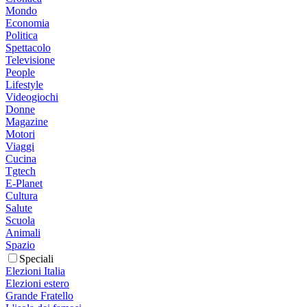
Mondo
Economia
Politica
Spettacolo
Televisione
People
Lifestyle
Videogiochi
Donne
Magazine
Motori
Viaggi
Cucina
Tgtech
E-Planet
Cultura
Salute
Scuola
Animali
Spazio
Speciali
Elezioni Italia
Elezioni estero
Grande Fratello