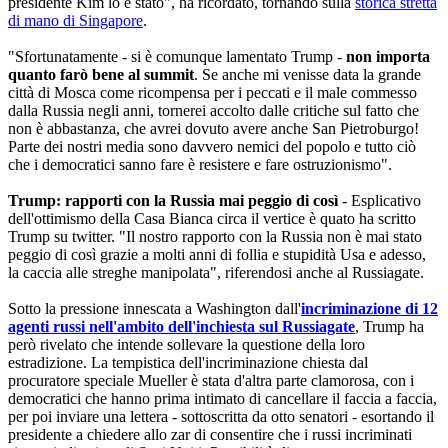
presidente Kim lo è stato", ha ricordato, tornando sulla
storica stretta
di mano di Singapore
.
"Sfortunatamente - si è comunque lamentato Trump -
non importa
quanto farò bene al summit
. Se anche mi venisse data la grande
città di Mosca come ricompensa per i peccati e il male commesso
dalla Russia negli anni, tornerei accolto dalle critiche sul fatto che
non è abbastanza, che avrei dovuto avere anche San Pietroburgo!
Parte dei nostri media sono davvero nemici del popolo e tutto ciò
che i democratici sanno fare è resistere e fare ostruzionismo".
Trump: rapporti con la Russia mai peggio di così
- Esplicativo
dell'ottimismo della Casa Bianca circa il vertice è quato ha scritto
Trump su twitter. "Il nostro rapporto con la Russia non è mai stato
peggio di così grazie a molti anni di follia e stupidità Usa e adesso,
la caccia alle streghe manipolata", riferendosi anche al Russiagate.
Sotto la pressione innescata a Washington dall'
incriminazione di 12
agenti russi nell'ambito dell'inchiesta sul Russiagate
, Trump ha
però rivelato che intende sollevare la questione della loro
estradizione. La tempistica dell'incriminazione chiesta dal
procuratore speciale Mueller è stata d'altra parte clamorosa, con i
democratici che hanno prima intimato di cancellare il faccia a faccia,
per poi inviare una lettera - sottoscritta da otto senatori - esortando il
presidente a chiedere allo zar di consentire che i russi incriminati