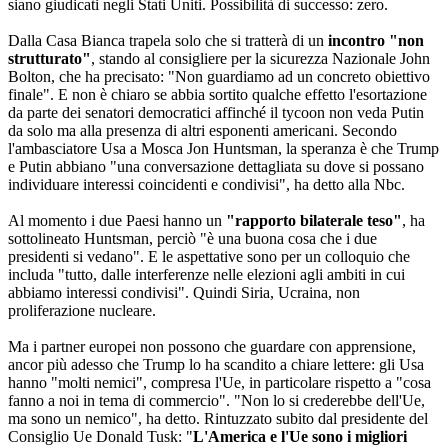
siano giudicati negli Stati Uniti. Possibilità di successo: zero.
Dalla Casa Bianca trapela solo che si tratterà di un
incontro "non
strutturato"
, stando al consigliere per la sicurezza Nazionale John
Bolton, che ha precisato: "Non guardiamo ad un concreto obiettivo
finale". E non è chiaro se abbia sortito qualche effetto l'esortazione
da parte dei senatori democratici affinché il tycoon non veda Putin
da solo ma alla presenza di altri esponenti americani. Secondo
l'ambasciatore Usa a Mosca Jon Huntsman, la speranza è che Trump
e Putin abbiano "una conversazione dettagliata su dove si possano
individuare interessi coincidenti e condivisi", ha detto alla Nbc.
Al momento i due Paesi hanno un
"rapporto bilaterale teso"
, ha
sottolineato Huntsman, perciò "è una buona cosa che i due
presidenti si vedano". E le aspettative sono per un colloquio che
includa "tutto, dalle interferenze nelle elezioni agli ambiti in cui
abbiamo interessi condivisi". Quindi Siria, Ucraina, non
proliferazione nucleare.
Ma i partner europei non possono che guardare con apprensione,
ancor più adesso che Trump lo ha scandito a chiare lettere: gli Usa
hanno "molti nemici", compresa l'Ue, in particolare rispetto a "cosa
fanno a noi in tema di commercio". "Non lo si crederebbe dell'Ue,
ma sono un nemico", ha detto. Rintuzzato subito dal presidente del
Consiglio Ue Donald Tusk: "
L'America e l'Ue sono i migliori