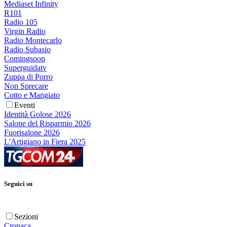
Mediaset Infinity
R101
Radio 105
Virgin Radio
Radio Montecarlo
Radio Subasio
Comingsoon
Superguidatv
Zuppa di Porro
Non Sprecare
Cotto e Mangiato
Eventi
Identità Golose 2026
Salone del Risparmio 2026
Fuorisalone 2026
L'Artigiano in Fiera 2025
Seguici su
Sezioni
Cronaca