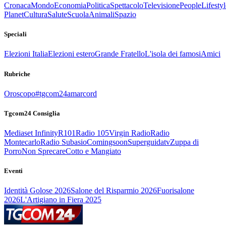
Cronaca
Mondo
Economia
Politica
Spettacolo
Televisione
People
Lifestyl
Planet
Cultura
Salute
Scuola
Animali
Spazio
Speciali
Elezioni Italia
Elezioni estero
Grande Fratello
L'isola dei famosi
Amici
Rubriche
Oroscopo
#tgcom24amarcord
Tgcom24 Consiglia
Mediaset Infinity
R101
Radio 105
Virgin Radio
Radio
Montecarlo
Radio Subasio
Comingsoon
Superguidatv
Zuppa di
Porro
Non Sprecare
Cotto e Mangiato
Eventi
Identità Golose 2026
Salone del Risparmio 2026
Fuorisalone
2026
L'Artigiano in Fiera 2025