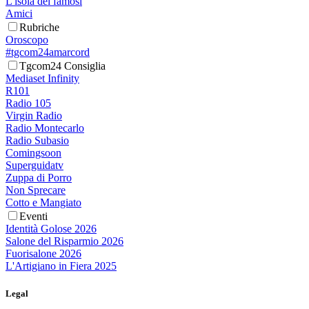
L'isola dei famosi
Amici
Rubriche
Oroscopo
#tgcom24amarcord
Tgcom24 Consiglia
Mediaset Infinity
R101
Radio 105
Virgin Radio
Radio Montecarlo
Radio Subasio
Comingsoon
Superguidatv
Zuppa di Porro
Non Sprecare
Cotto e Mangiato
Eventi
Identità Golose 2026
Salone del Risparmio 2026
Fuorisalone 2026
L'Artigiano in Fiera 2025
Legal