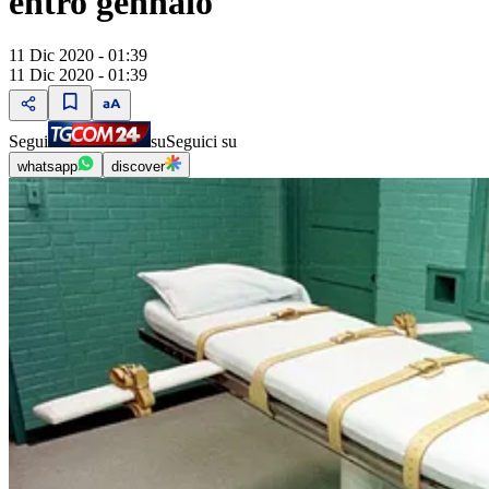
entro gennaio
11 Dic 2020 - 01:39
11 Dic 2020 - 01:39
Segui
su
Seguici su
whatsapp
discover