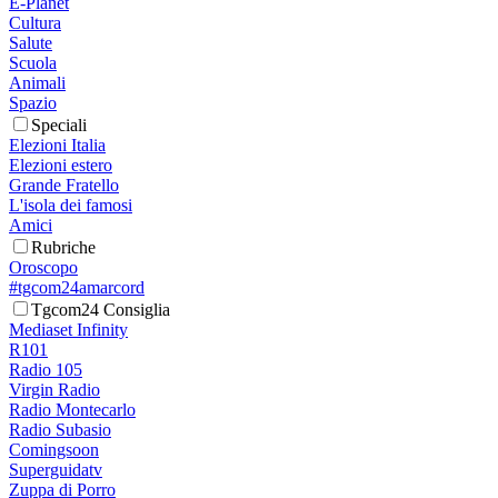
E-Planet
Cultura
Salute
Scuola
Animali
Spazio
Speciali
Elezioni Italia
Elezioni estero
Grande Fratello
L'isola dei famosi
Amici
Rubriche
Oroscopo
#tgcom24amarcord
Tgcom24 Consiglia
Mediaset Infinity
R101
Radio 105
Virgin Radio
Radio Montecarlo
Radio Subasio
Comingsoon
Superguidatv
Zuppa di Porro