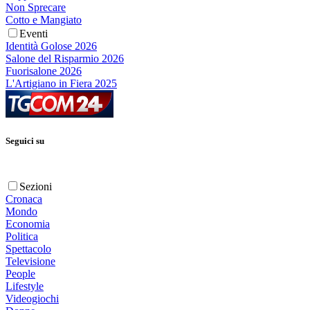
Non Sprecare
Cotto e Mangiato
Eventi
Identità Golose 2026
Salone del Risparmio 2026
Fuorisalone 2026
L'Artigiano in Fiera 2025
Seguici su
Sezioni
Cronaca
Mondo
Economia
Politica
Spettacolo
Televisione
People
Lifestyle
Videogiochi