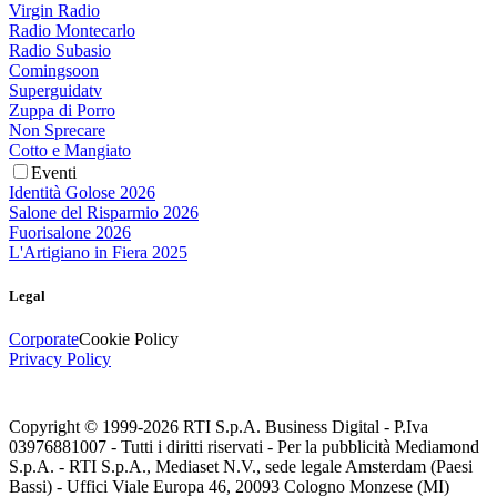
Virgin Radio
Radio Montecarlo
Radio Subasio
Comingsoon
Superguidatv
Zuppa di Porro
Non Sprecare
Cotto e Mangiato
Eventi
Identità Golose 2026
Salone del Risparmio 2026
Fuorisalone 2026
L'Artigiano in Fiera 2025
Legal
Corporate
Cookie Policy
Privacy Policy
Copyright © 1999-
2026
RTI S.p.A. Business Digital - P.Iva
03976881007 - Tutti i diritti riservati - Per la pubblicità Mediamond
S.p.A. - RTI S.p.A., Mediaset N.V., sede legale Amsterdam (Paesi
Bassi) - Uffici Viale Europa 46, 20093 Cologno Monzese (MI)