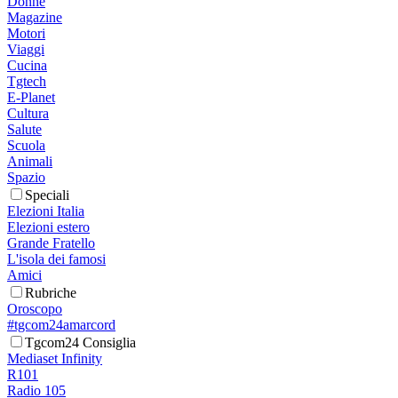
Donne
Magazine
Motori
Viaggi
Cucina
Tgtech
E-Planet
Cultura
Salute
Scuola
Animali
Spazio
Speciali
Elezioni Italia
Elezioni estero
Grande Fratello
L'isola dei famosi
Amici
Rubriche
Oroscopo
#tgcom24amarcord
Tgcom24 Consiglia
Mediaset Infinity
R101
Radio 105