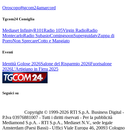
Oroscopo
#tgcom24amarcord
Tgcom24 Consiglia
Mediaset Infinity
R101
Radio 105
Virgin Radio
Radio
Montecarlo
Radio Subasio
Comingsoon
Superguidatv
Zuppa di
Porro
Non Sprecare
Cotto e Mangiato
Eventi
Identità Golose 2026
Salone del Risparmio 2026
Fuorisalone
2026
L'Artigiano in Fiera 2025
Seguici su
Copyright © 1999-
2026
RTI S.p.A. Business Digital -
P.Iva 03976881007 - Tutti i diritti riservati - Per la pubblicità
Mediamond S.p.A. - RTI S.p.A., Mediaset N.V., sede legale
Amsterdam (Paesi Bassi) - Uffici Viale Europa 46, 20093 Cologno