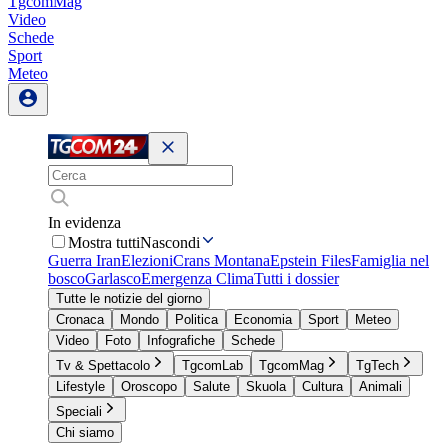
TgcomMag
Video
Schede
Sport
Meteo
In evidenza
Mostra tutti
Nascondi
Guerra Iran
Elezioni
Crans Montana
Epstein Files
Famiglia nel
bosco
Garlasco
Emergenza Clima
Tutti i dossier
Tutte le notizie del giorno
Cronaca
Mondo
Politica
Economia
Sport
Meteo
Video
Foto
Infografiche
Schede
Tv & Spettacolo
TgcomLab
TgcomMag
TgTech
Lifestyle
Oroscopo
Salute
Skuola
Cultura
Animali
Speciali
Chi siamo