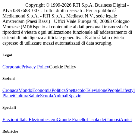
Copyright © 1999-
2026
RTI S.p.A. Business Digital -
P.Iva 03976881007 - Tutti i diritti riservati - Per la pubblicità
Mediamond S.p.A. - RTI S.p.A., Mediaset N.V., sede legale
Amsterdam (Paesi Bassi) - Uffici Viale Europa 46, 20093 Cologno
Monzese (MI)
Rispetto ai contenuti e ai dati personali trasmessi e/o
riprodotti è vietata ogni utilizzazione funzionale all’addestramento di
sistemi di intelligenza artificiale generativa. È altresì fatto divieto
espresso di utilizzare mezzi automatizzati di data scraping.
Legal
Corporate
Privacy Policy
Cookie Policy
Sezioni
Cronaca
Mondo
Economia
Politica
Spettacolo
Televisione
People
Lifestyl
Planet
Cultura
Salute
Scuola
Animali
Spazio
Speciali
Elezioni Italia
Elezioni estero
Grande Fratello
L'isola dei famosi
Amici
Rubriche