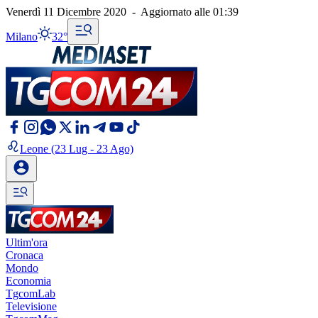
Venerdì 11 Dicembre 2020
-
Aggiornato alle
01:39
Milano
32°
Leone
(23 Lug - 23 Ago)
Ultim'ora
Cronaca
Mondo
Economia
TgcomLab
Televisione