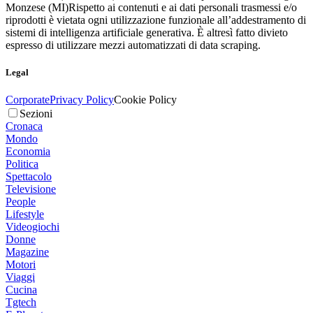
Monzese (MI)
Rispetto ai contenuti e ai dati personali trasmessi e/o
riprodotti è vietata ogni utilizzazione funzionale all’addestramento di
sistemi di intelligenza artificiale generativa. È altresì fatto divieto
espresso di utilizzare mezzi automatizzati di data scraping.
Legal
Corporate
Privacy Policy
Cookie Policy
Sezioni
Cronaca
Mondo
Economia
Politica
Spettacolo
Televisione
People
Lifestyle
Videogiochi
Donne
Magazine
Motori
Viaggi
Cucina
Tgtech