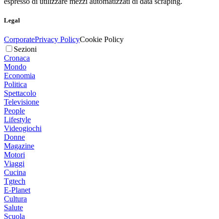
espresso di utilizzare mezzi automatizzati di data scraping.
Legal
Corporate
Privacy Policy
Cookie Policy
Sezioni
Cronaca
Mondo
Economia
Politica
Spettacolo
Televisione
People
Lifestyle
Videogiochi
Donne
Magazine
Motori
Viaggi
Cucina
Tgtech
E-Planet
Cultura
Salute
Scuola