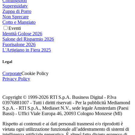
Comingsoon
Superguidatv
Zuppa di Porro
Non Sprecare
Cotto e Mangiato
Eventi
Identità Golose 2026
Salone del Risparmio 2026
Fuorisalone 2026
L'Artigiano in Fiera 2025
Legal
Corporate
Cookie Policy
Privacy Policy
Copyright © 1999-
2026
RTI S.p.A. Business Digital - P.Iva
03976881007 - Tutti i diritti riservati - Per la pubblicità Mediamond
S.p.A. - RTI S.p.A., Mediaset N.V., sede legale Amsterdam (Paesi
Bassi) - Uffici Viale Europa 46, 20093 Cologno Monzese (MI)
Rispetto ai contenuti e ai dati personali trasmessi e/o riprodotti è
vietata ogni utilizzazione funzionale all’addestramento di sistemi di
intelligenza artificiale generativa. È altresì fatto divieto espresso di