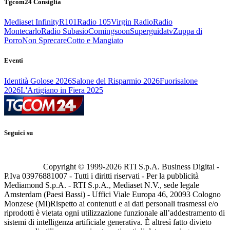
Tgcom24 Consiglia
Mediaset Infinity
R101
Radio 105
Virgin Radio
Radio
Montecarlo
Radio Subasio
Comingsoon
Superguidatv
Zuppa di
Porro
Non Sprecare
Cotto e Mangiato
Eventi
Identità Golose 2026
Salone del Risparmio 2026
Fuorisalone
2026
L'Artigiano in Fiera 2025
Seguici su
Copyright © 1999-
2026
RTI S.p.A. Business Digital -
P.Iva 03976881007 - Tutti i diritti riservati - Per la pubblicità
Mediamond S.p.A. - RTI S.p.A., Mediaset N.V., sede legale
Amsterdam (Paesi Bassi) - Uffici Viale Europa 46, 20093 Cologno
Monzese (MI)
Rispetto ai contenuti e ai dati personali trasmessi e/o
riprodotti è vietata ogni utilizzazione funzionale all’addestramento di
sistemi di intelligenza artificiale generativa. È altresì fatto divieto