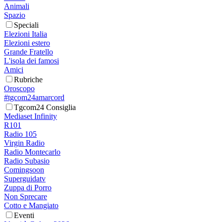
Animali
Spazio
Speciali
Elezioni Italia
Elezioni estero
Grande Fratello
L'isola dei famosi
Amici
Rubriche
Oroscopo
#tgcom24amarcord
Tgcom24 Consiglia
Mediaset Infinity
R101
Radio 105
Virgin Radio
Radio Montecarlo
Radio Subasio
Comingsoon
Superguidatv
Zuppa di Porro
Non Sprecare
Cotto e Mangiato
Eventi