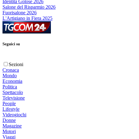
Identità Golose 2026
Salone del Risparmio 2026
Fuorisalone 2026
L'Artigiano in Fiera 2025
Seguici su
Sezioni
Cronaca
Mondo
Economia
Politica
Spettacolo
Televisione
People
Lifestyle
Videogiochi
Donne
Magazine
Motori
Viaggi