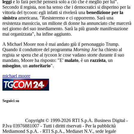
leggi
e lo farà perché penserà solo a ciò che è meglio per lui".
Secondo il regista, non ha senso che i democratici si disperino per la
vittoria del tycoon: egli infatti si rivelerà una
benedizione per la
sinistra
americana. "Resisteremo e ci opporremo. Sarà una
resistenza massiccia, un milione di donne ha annunciato che marcerà
nel giorno del suo insediamento. Sarà la più grande manifestazione
mai organizzata", ha infine aggiunto.
A Michael Moore non è mai andato giù il personaggio Trump.
Quando il conduttore del programma
Morning Joe
ha chiesto al
regista se spera che al tycoon le cose vadano storte durante il suo
mandato, Moore ha risposto: "E'
malato
, è un
razzista
, un
misogino
, un
autoritario
".
michael moore
Seguici su
Copyright © 1999-
2026
RTI S.p.A. Business Digital -
P.Iva 03976881007 - Tutti i diritti riservati - Per la pubblicità
Mediamond S.p.A. - RTI S.p.A., Mediaset N.V., sede legale