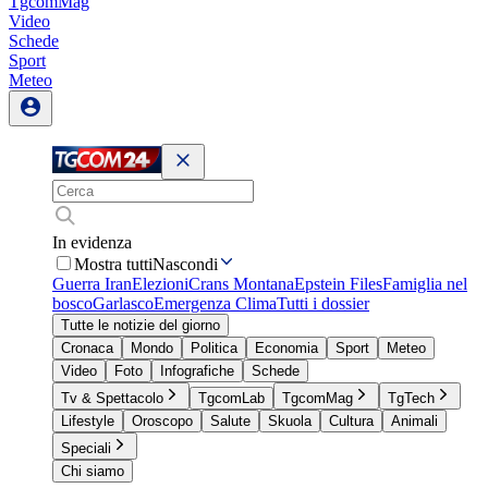
TgcomMag
Video
Schede
Sport
Meteo
In evidenza
Mostra tutti
Nascondi
Guerra Iran
Elezioni
Crans Montana
Epstein Files
Famiglia nel
bosco
Garlasco
Emergenza Clima
Tutti i dossier
Tutte le notizie del giorno
Cronaca
Mondo
Politica
Economia
Sport
Meteo
Video
Foto
Infografiche
Schede
Tv & Spettacolo
TgcomLab
TgcomMag
TgTech
Lifestyle
Oroscopo
Salute
Skuola
Cultura
Animali
Speciali
Chi siamo