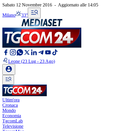
Sabato 12 Novembre 2016
-
Aggiornato alle
14:05
Milano
33°
Leone
(23 Lug - 23 Ago)
Ultim'ora
Cronaca
Mondo
Economia
TgcomLab
Televisione