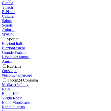
Cucina
Tgtech
E-Planet
Cultura
Salute
Scuola
Animali
Spazio
Speciali
Elezioni Italia
Elezioni estero
Grande Fratello
L'isola dei famosi
Amici
Rubriche
Oroscopo
#tgcom24amarcord
Tgcom24 Consiglia
Mediaset Infinity
R101
Radio 105
Virgin Radio
Radio Montecarlo
Radio Subasio