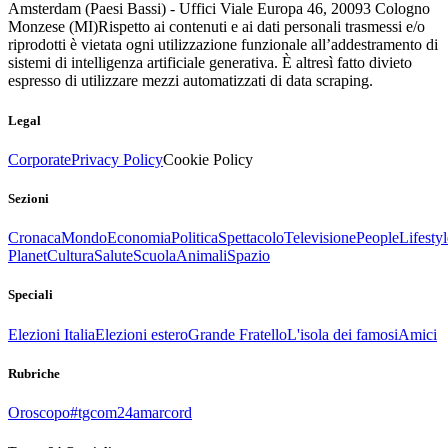
Amsterdam (Paesi Bassi) - Uffici Viale Europa 46, 20093 Cologno
Monzese (MI)
Rispetto ai contenuti e ai dati personali trasmessi e/o
riprodotti è vietata ogni utilizzazione funzionale all’addestramento di
sistemi di intelligenza artificiale generativa. È altresì fatto divieto
espresso di utilizzare mezzi automatizzati di data scraping.
Legal
Corporate
Privacy Policy
Cookie Policy
Sezioni
Cronaca
Mondo
Economia
Politica
Spettacolo
Televisione
People
Lifestyl
Planet
Cultura
Salute
Scuola
Animali
Spazio
Speciali
Elezioni Italia
Elezioni estero
Grande Fratello
L'isola dei famosi
Amici
Rubriche
Oroscopo
#tgcom24amarcord