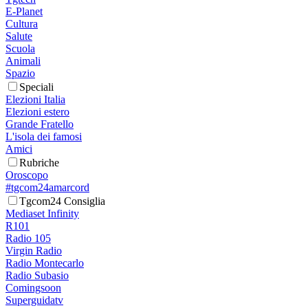
E-Planet
Cultura
Salute
Scuola
Animali
Spazio
Speciali
Elezioni Italia
Elezioni estero
Grande Fratello
L'isola dei famosi
Amici
Rubriche
Oroscopo
#tgcom24amarcord
Tgcom24 Consiglia
Mediaset Infinity
R101
Radio 105
Virgin Radio
Radio Montecarlo
Radio Subasio
Comingsoon
Superguidatv