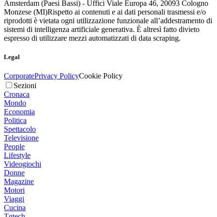
Amsterdam (Paesi Bassi) - Uffici Viale Europa 46, 20093 Cologno
Monzese (MI)
Rispetto ai contenuti e ai dati personali trasmessi e/o
riprodotti è vietata ogni utilizzazione funzionale all’addestramento di
sistemi di intelligenza artificiale generativa. È altresì fatto divieto
espresso di utilizzare mezzi automatizzati di data scraping.
Legal
Corporate
Privacy Policy
Cookie Policy
Sezioni
Cronaca
Mondo
Economia
Politica
Spettacolo
Televisione
People
Lifestyle
Videogiochi
Donne
Magazine
Motori
Viaggi
Cucina
Tgtech