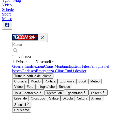
TgcomMag
Video
Schede
Sport
Meteo
In evidenza
Mostra tutti
Nascondi
Guerra Iran
Elezioni
Crans Montana
Epstein Files
Famiglia nel
bosco
Garlasco
Emergenza Clima
Tutti i dossier
Tutte le notizie del giorno
Cronaca
Mondo
Politica
Economia
Sport
Meteo
Video
Foto
Infografiche
Schede
Tv & Spettacolo
TgcomLab
TgcomMag
TgTech
Lifestyle
Oroscopo
Salute
Skuola
Cultura
Animali
Speciali
Chi siamo