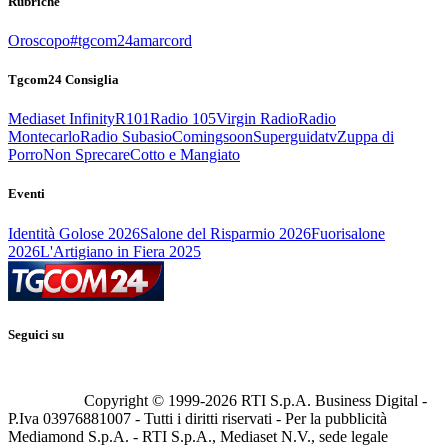
Rubriche
Oroscopo
#tgcom24amarcord
Tgcom24 Consiglia
Mediaset Infinity
R101
Radio 105
Virgin Radio
Radio
Montecarlo
Radio Subasio
Comingsoon
Superguidatv
Zuppa di
Porro
Non Sprecare
Cotto e Mangiato
Eventi
Identità Golose 2026
Salone del Risparmio 2026
Fuorisalone
2026
L'Artigiano in Fiera 2025
Seguici su
Copyright © 1999-
2026
RTI S.p.A. Business Digital -
P.Iva 03976881007 - Tutti i diritti riservati - Per la pubblicità
Mediamond S.p.A. - RTI S.p.A., Mediaset N.V., sede legale