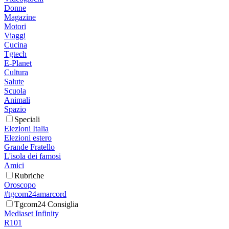
Donne
Magazine
Motori
Viaggi
Cucina
Tgtech
E-Planet
Cultura
Salute
Scuola
Animali
Spazio
Speciali
Elezioni Italia
Elezioni estero
Grande Fratello
L'isola dei famosi
Amici
Rubriche
Oroscopo
#tgcom24amarcord
Tgcom24 Consiglia
Mediaset Infinity
R101