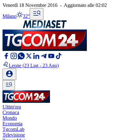
Venerdì 18 Novembre 2016
-
Aggiornato alle
02:02
Milano
32°
Leone
(23 Lug - 23 Ago)
Ultim'ora
Cronaca
Mondo
Economia
TgcomLab
Televisione