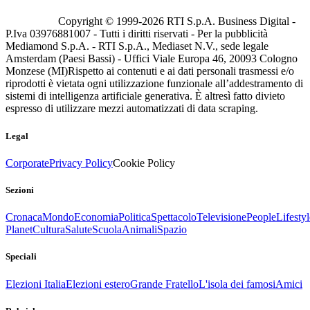
Copyright © 1999-
2026
RTI S.p.A. Business Digital -
P.Iva 03976881007 - Tutti i diritti riservati - Per la pubblicità
Mediamond S.p.A. - RTI S.p.A., Mediaset N.V., sede legale
Amsterdam (Paesi Bassi) - Uffici Viale Europa 46, 20093 Cologno
Monzese (MI)
Rispetto ai contenuti e ai dati personali trasmessi e/o
riprodotti è vietata ogni utilizzazione funzionale all’addestramento di
sistemi di intelligenza artificiale generativa. È altresì fatto divieto
espresso di utilizzare mezzi automatizzati di data scraping.
Legal
Corporate
Privacy Policy
Cookie Policy
Sezioni
Cronaca
Mondo
Economia
Politica
Spettacolo
Televisione
People
Lifestyl
Planet
Cultura
Salute
Scuola
Animali
Spazio
Speciali
Elezioni Italia
Elezioni estero
Grande Fratello
L'isola dei famosi
Amici