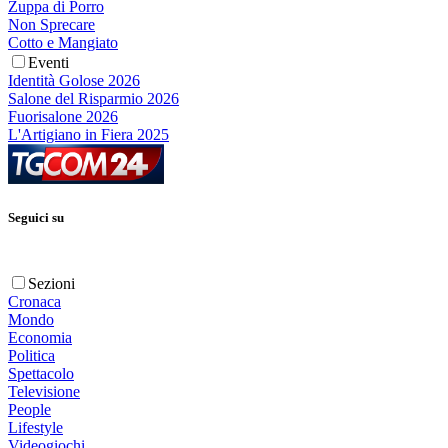
Zuppa di Porro
Non Sprecare
Cotto e Mangiato
Eventi
Identità Golose 2026
Salone del Risparmio 2026
Fuorisalone 2026
L'Artigiano in Fiera 2025
Seguici su
Sezioni
Cronaca
Mondo
Economia
Politica
Spettacolo
Televisione
People
Lifestyle
Videogiochi