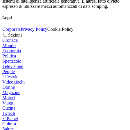
sistemi di intelligenza artificiale generativa. È altresì fatto divieto
espresso di utilizzare mezzi automatizzati di data scraping.
Legal
Corporate
Privacy Policy
Cookie Policy
Sezioni
Cronaca
Mondo
Economia
Politica
Spettacolo
Televisione
People
Lifestyle
Videogiochi
Donne
Magazine
Motori
Viaggi
Cucina
Tgtech
E-Planet
Cultura
Salute