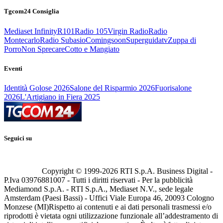
Tgcom24 Consiglia
Mediaset Infinity
R101
Radio 105
Virgin Radio
Radio
Montecarlo
Radio Subasio
Comingsoon
Superguidatv
Zuppa di
Porro
Non Sprecare
Cotto e Mangiato
Eventi
Identità Golose 2026
Salone del Risparmio 2026
Fuorisalone
2026
L'Artigiano in Fiera 2025
Seguici su
Copyright © 1999-
2026
RTI S.p.A. Business Digital -
P.Iva 03976881007 - Tutti i diritti riservati - Per la pubblicità
Mediamond S.p.A. - RTI S.p.A., Mediaset N.V., sede legale
Amsterdam (Paesi Bassi) - Uffici Viale Europa 46, 20093 Cologno
Monzese (MI)
Rispetto ai contenuti e ai dati personali trasmessi e/o
riprodotti è vietata ogni utilizzazione funzionale all’addestramento di