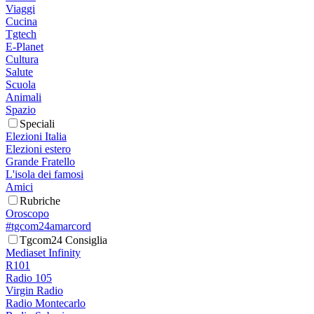
Viaggi
Cucina
Tgtech
E-Planet
Cultura
Salute
Scuola
Animali
Spazio
Speciali
Elezioni Italia
Elezioni estero
Grande Fratello
L'isola dei famosi
Amici
Rubriche
Oroscopo
#tgcom24amarcord
Tgcom24 Consiglia
Mediaset Infinity
R101
Radio 105
Virgin Radio
Radio Montecarlo