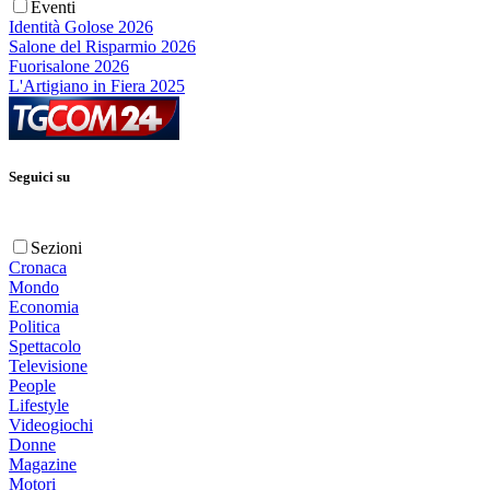
Eventi
Identità Golose 2026
Salone del Risparmio 2026
Fuorisalone 2026
L'Artigiano in Fiera 2025
Seguici su
Sezioni
Cronaca
Mondo
Economia
Politica
Spettacolo
Televisione
People
Lifestyle
Videogiochi
Donne
Magazine
Motori