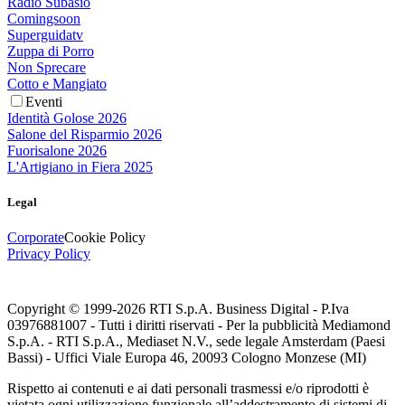
Radio Subasio
Comingsoon
Superguidatv
Zuppa di Porro
Non Sprecare
Cotto e Mangiato
Eventi
Identità Golose 2026
Salone del Risparmio 2026
Fuorisalone 2026
L'Artigiano in Fiera 2025
Legal
Corporate
Cookie Policy
Privacy Policy
Copyright © 1999-
2026
RTI S.p.A. Business Digital - P.Iva
03976881007 - Tutti i diritti riservati - Per la pubblicità Mediamond
S.p.A. - RTI S.p.A., Mediaset N.V., sede legale Amsterdam (Paesi
Bassi) - Uffici Viale Europa 46, 20093 Cologno Monzese (MI)
Rispetto ai contenuti e ai dati personali trasmessi e/o riprodotti è
vietata ogni utilizzazione funzionale all’addestramento di sistemi di