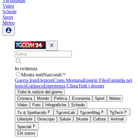
TgcomMag
Video
Schede
Sport
Meteo
In evidenza
Mostra tutti
Nascondi
Guerra Iran
Elezioni
Crans Montana
Epstein Files
Famiglia nel
bosco
Garlasco
Emergenza Clima
Tutti i dossier
Tutte le notizie del giorno
Cronaca
Mondo
Politica
Economia
Sport
Meteo
Video
Foto
Infografiche
Schede
Tv & Spettacolo
TgcomLab
TgcomMag
TgTech
Lifestyle
Oroscopo
Salute
Skuola
Cultura
Animali
Speciali
Chi siamo