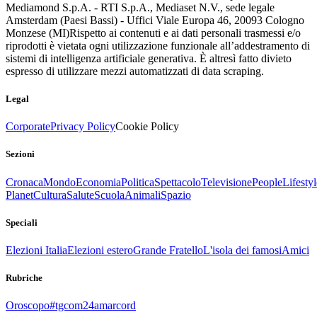
Mediamond S.p.A. - RTI S.p.A., Mediaset N.V., sede legale
Amsterdam (Paesi Bassi) - Uffici Viale Europa 46, 20093 Cologno
Monzese (MI)
Rispetto ai contenuti e ai dati personali trasmessi e/o
riprodotti è vietata ogni utilizzazione funzionale all’addestramento di
sistemi di intelligenza artificiale generativa. È altresì fatto divieto
espresso di utilizzare mezzi automatizzati di data scraping.
Legal
Corporate
Privacy Policy
Cookie Policy
Sezioni
Cronaca
Mondo
Economia
Politica
Spettacolo
Televisione
People
Lifestyl
Planet
Cultura
Salute
Scuola
Animali
Spazio
Speciali
Elezioni Italia
Elezioni estero
Grande Fratello
L'isola dei famosi
Amici
Rubriche
Oroscopo
#tgcom24amarcord