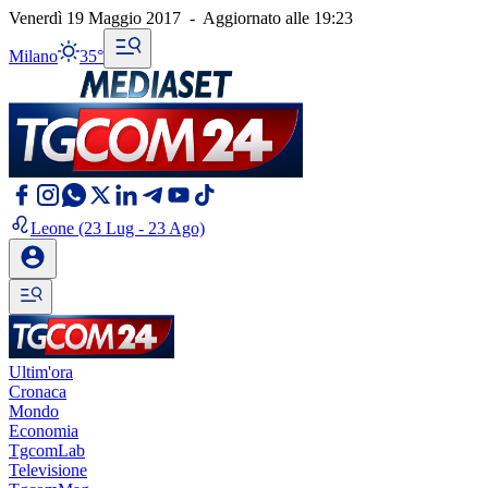
Venerdì 19 Maggio 2017
-
Aggiornato alle
19:23
Milano
35°
Leone
(23 Lug - 23 Ago)
Ultim'ora
Cronaca
Mondo
Economia
TgcomLab
Televisione