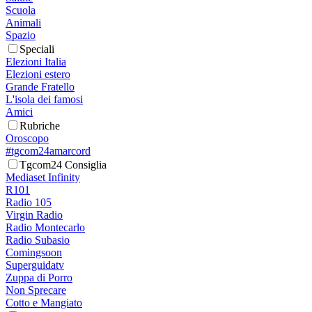
Scuola
Animali
Spazio
Speciali
Elezioni Italia
Elezioni estero
Grande Fratello
L'isola dei famosi
Amici
Rubriche
Oroscopo
#tgcom24amarcord
Tgcom24 Consiglia
Mediaset Infinity
R101
Radio 105
Virgin Radio
Radio Montecarlo
Radio Subasio
Comingsoon
Superguidatv
Zuppa di Porro
Non Sprecare
Cotto e Mangiato