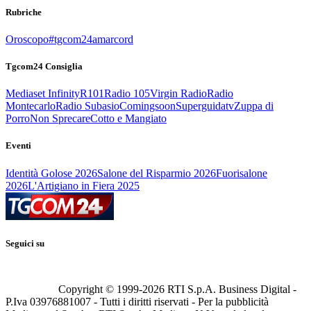
Rubriche
Oroscopo
#tgcom24amarcord
Tgcom24 Consiglia
Mediaset Infinity
R101
Radio 105
Virgin Radio
Radio
Montecarlo
Radio Subasio
Comingsoon
Superguidatv
Zuppa di
Porro
Non Sprecare
Cotto e Mangiato
Eventi
Identità Golose 2026
Salone del Risparmio 2026
Fuorisalone
2026
L'Artigiano in Fiera 2025
Seguici su
Copyright © 1999-
2026
RTI S.p.A. Business Digital -
P.Iva 03976881007 - Tutti i diritti riservati - Per la pubblicità