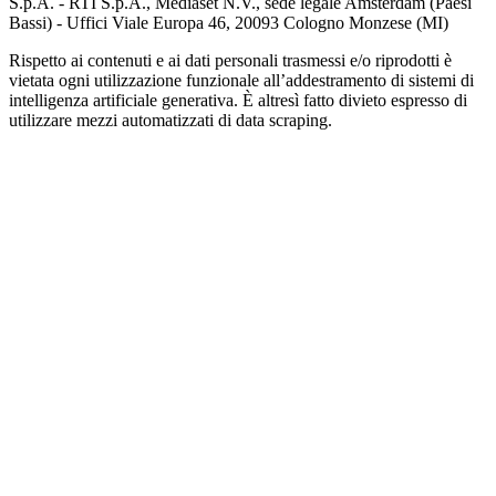
S.p.A. - RTI S.p.A., Mediaset N.V., sede legale Amsterdam (Paesi
Bassi) - Uffici Viale Europa 46, 20093 Cologno Monzese (MI)
Rispetto ai contenuti e ai dati personali trasmessi e/o riprodotti è
vietata ogni utilizzazione funzionale all’addestramento di sistemi di
intelligenza artificiale generativa. È altresì fatto divieto espresso di
utilizzare mezzi automatizzati di data scraping.