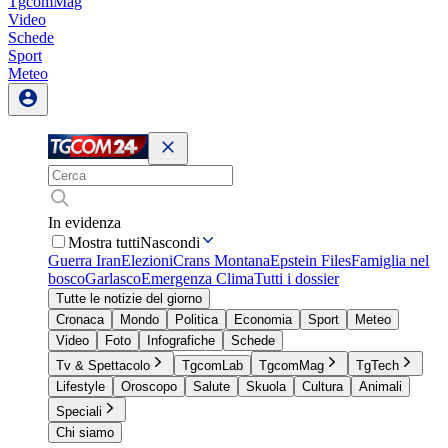
TgcomMag
Video
Schede
Sport
Meteo
In evidenza
Mostra tutti
Nascondi
Guerra Iran
Elezioni
Crans Montana
Epstein Files
Famiglia nel
bosco
Garlasco
Emergenza Clima
Tutti i dossier
Tutte le notizie del giorno
Cronaca
Mondo
Politica
Economia
Sport
Meteo
Video
Foto
Infografiche
Schede
Tv & Spettacolo
TgcomLab
TgcomMag
TgTech
Lifestyle
Oroscopo
Salute
Skuola
Cultura
Animali
Speciali
Chi siamo