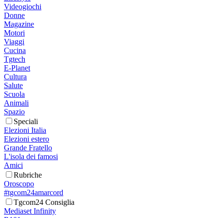
Videogiochi
Donne
Magazine
Motori
Viaggi
Cucina
Tgtech
E-Planet
Cultura
Salute
Scuola
Animali
Spazio
Speciali
Elezioni Italia
Elezioni estero
Grande Fratello
L'isola dei famosi
Amici
Rubriche
Oroscopo
#tgcom24amarcord
Tgcom24 Consiglia
Mediaset Infinity