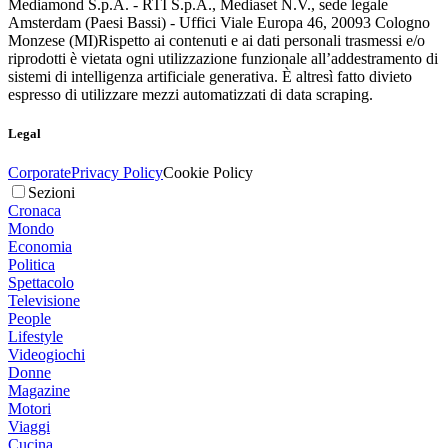
Mediamond S.p.A. - RTI S.p.A., Mediaset N.V., sede legale
Amsterdam (Paesi Bassi) - Uffici Viale Europa 46, 20093 Cologno
Monzese (MI)
Rispetto ai contenuti e ai dati personali trasmessi e/o
riprodotti è vietata ogni utilizzazione funzionale all’addestramento di
sistemi di intelligenza artificiale generativa. È altresì fatto divieto
espresso di utilizzare mezzi automatizzati di data scraping.
Legal
Corporate
Privacy Policy
Cookie Policy
Sezioni
Cronaca
Mondo
Economia
Politica
Spettacolo
Televisione
People
Lifestyle
Videogiochi
Donne
Magazine
Motori
Viaggi
Cucina