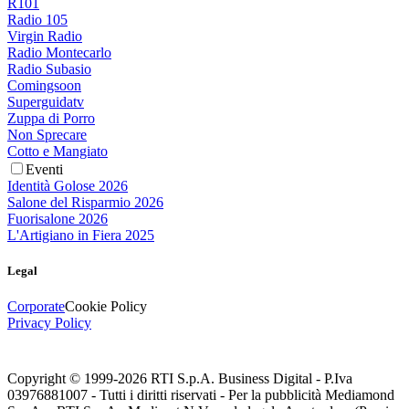
R101
Radio 105
Virgin Radio
Radio Montecarlo
Radio Subasio
Comingsoon
Superguidatv
Zuppa di Porro
Non Sprecare
Cotto e Mangiato
Eventi
Identità Golose 2026
Salone del Risparmio 2026
Fuorisalone 2026
L'Artigiano in Fiera 2025
Legal
Corporate
Cookie Policy
Privacy Policy
Copyright © 1999-
2026
RTI S.p.A. Business Digital - P.Iva
03976881007 - Tutti i diritti riservati - Per la pubblicità Mediamond