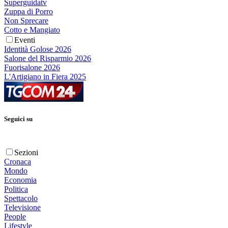
Superguidatv
Zuppa di Porro
Non Sprecare
Cotto e Mangiato
Eventi
Identità Golose 2026
Salone del Risparmio 2026
Fuorisalone 2026
L'Artigiano in Fiera 2025
Seguici su
Sezioni
Cronaca
Mondo
Economia
Politica
Spettacolo
Televisione
People
Lifestyle