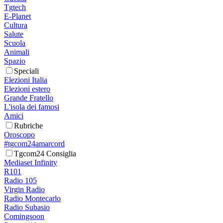
Tgtech
E-Planet
Cultura
Salute
Scuola
Animali
Spazio
Speciali
Elezioni Italia
Elezioni estero
Grande Fratello
L'isola dei famosi
Amici
Rubriche
Oroscopo
#tgcom24amarcord
Tgcom24 Consiglia
Mediaset Infinity
R101
Radio 105
Virgin Radio
Radio Montecarlo
Radio Subasio
Comingsoon