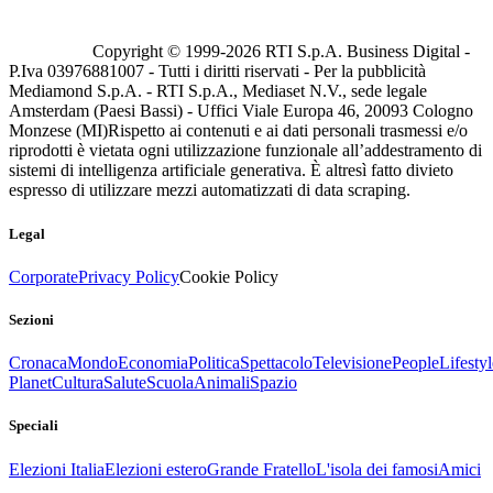
Copyright © 1999-
2026
RTI S.p.A. Business Digital -
P.Iva 03976881007 - Tutti i diritti riservati - Per la pubblicità
Mediamond S.p.A. - RTI S.p.A., Mediaset N.V., sede legale
Amsterdam (Paesi Bassi) - Uffici Viale Europa 46, 20093 Cologno
Monzese (MI)
Rispetto ai contenuti e ai dati personali trasmessi e/o
riprodotti è vietata ogni utilizzazione funzionale all’addestramento di
sistemi di intelligenza artificiale generativa. È altresì fatto divieto
espresso di utilizzare mezzi automatizzati di data scraping.
Legal
Corporate
Privacy Policy
Cookie Policy
Sezioni
Cronaca
Mondo
Economia
Politica
Spettacolo
Televisione
People
Lifestyl
Planet
Cultura
Salute
Scuola
Animali
Spazio
Speciali
Elezioni Italia
Elezioni estero
Grande Fratello
L'isola dei famosi
Amici