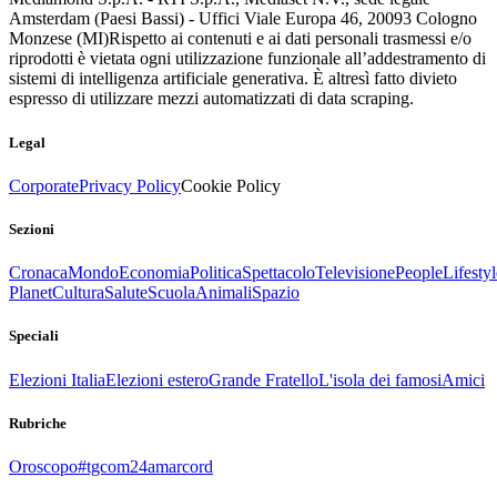
Amsterdam (Paesi Bassi) - Uffici Viale Europa 46, 20093 Cologno
Monzese (MI)
Rispetto ai contenuti e ai dati personali trasmessi e/o
riprodotti è vietata ogni utilizzazione funzionale all’addestramento di
sistemi di intelligenza artificiale generativa. È altresì fatto divieto
espresso di utilizzare mezzi automatizzati di data scraping.
Legal
Corporate
Privacy Policy
Cookie Policy
Sezioni
Cronaca
Mondo
Economia
Politica
Spettacolo
Televisione
People
Lifestyl
Planet
Cultura
Salute
Scuola
Animali
Spazio
Speciali
Elezioni Italia
Elezioni estero
Grande Fratello
L'isola dei famosi
Amici
Rubriche
Oroscopo
#tgcom24amarcord