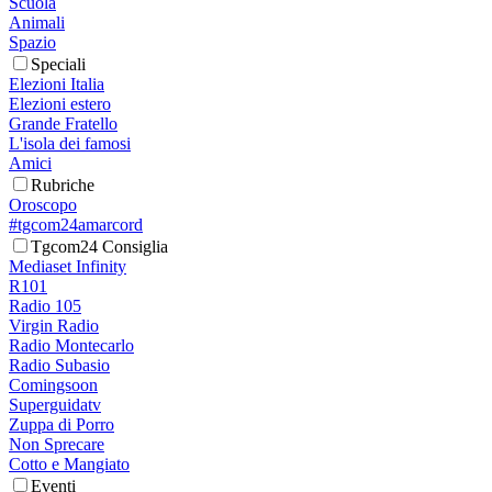
Scuola
Animali
Spazio
Speciali
Elezioni Italia
Elezioni estero
Grande Fratello
L'isola dei famosi
Amici
Rubriche
Oroscopo
#tgcom24amarcord
Tgcom24 Consiglia
Mediaset Infinity
R101
Radio 105
Virgin Radio
Radio Montecarlo
Radio Subasio
Comingsoon
Superguidatv
Zuppa di Porro
Non Sprecare
Cotto e Mangiato
Eventi