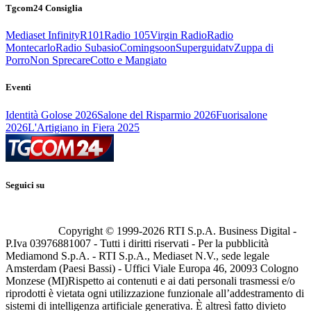
Tgcom24 Consiglia
Mediaset Infinity
R101
Radio 105
Virgin Radio
Radio
Montecarlo
Radio Subasio
Comingsoon
Superguidatv
Zuppa di
Porro
Non Sprecare
Cotto e Mangiato
Eventi
Identità Golose 2026
Salone del Risparmio 2026
Fuorisalone
2026
L'Artigiano in Fiera 2025
Seguici su
Copyright © 1999-
2026
RTI S.p.A. Business Digital -
P.Iva 03976881007 - Tutti i diritti riservati - Per la pubblicità
Mediamond S.p.A. - RTI S.p.A., Mediaset N.V., sede legale
Amsterdam (Paesi Bassi) - Uffici Viale Europa 46, 20093 Cologno
Monzese (MI)
Rispetto ai contenuti e ai dati personali trasmessi e/o
riprodotti è vietata ogni utilizzazione funzionale all’addestramento di
sistemi di intelligenza artificiale generativa. È altresì fatto divieto