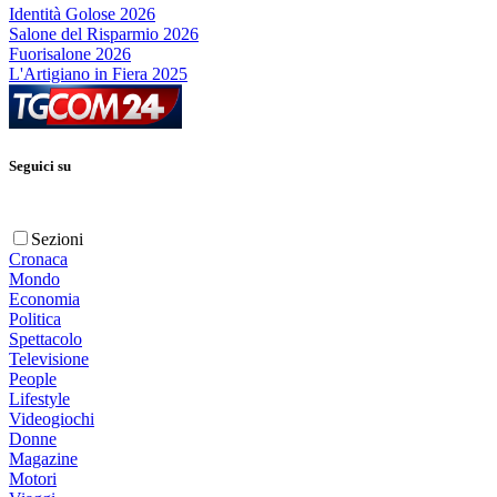
Identità Golose 2026
Salone del Risparmio 2026
Fuorisalone 2026
L'Artigiano in Fiera 2025
Seguici su
Sezioni
Cronaca
Mondo
Economia
Politica
Spettacolo
Televisione
People
Lifestyle
Videogiochi
Donne
Magazine
Motori