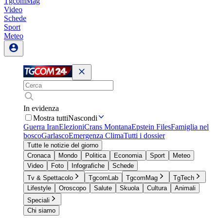
TgcomMag
Video
Schede
Sport
Meteo
In evidenza
Mostra tutti
Nascondi
Guerra Iran
Elezioni
Crans Montana
Epstein Files
Famiglia nel
bosco
Garlasco
Emergenza Clima
Tutti i dossier
Tutte le notizie del giorno
Cronaca
Mondo
Politica
Economia
Sport
Meteo
Video
Foto
Infografiche
Schede
Tv & Spettacolo
TgcomLab
TgcomMag
TgTech
Lifestyle
Oroscopo
Salute
Skuola
Cultura
Animali
Speciali
Chi siamo