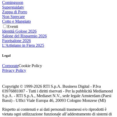
Comingsoon
Superguidatv
Zuppa di Porro
Non Sprecare
Cotto e Mangiato
Eventi
Identità Golose 2026
Salone del Risparmio 2026
Fuorisalone 2026
L'Artigiano in Fiera 2025
Legal
Corporate
Cookie Policy
Privacy Policy
Copyright © 1999-
2026
RTI S.p.A. Business Digital - P.Iva
03976881007 - Tutti i diritti riservati - Per la pubblicità Mediamond
S.p.A. - RTI S.p.A., Mediaset N.V., sede legale Amsterdam (Paesi
Bassi) - Uffici Viale Europa 46, 20093 Cologno Monzese (MI)
Rispetto ai contenuti e ai dati personali trasmessi e/o riprodotti è
vietata ogni utilizzazione funzionale all’addestramento di sistemi di