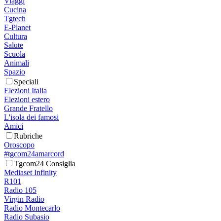
Viaggi
Cucina
Tgtech
E-Planet
Cultura
Salute
Scuola
Animali
Spazio
Speciali
Elezioni Italia
Elezioni estero
Grande Fratello
L'isola dei famosi
Amici
Rubriche
Oroscopo
#tgcom24amarcord
Tgcom24 Consiglia
Mediaset Infinity
R101
Radio 105
Virgin Radio
Radio Montecarlo
Radio Subasio