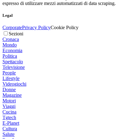
espresso di utilizzare mezzi automatizzati di data scraping.
Legal
Corporate
Privacy Policy
Cookie Policy
Sezioni
Cronaca
Mondo
Economia
Politica
Spettacolo
Televisione
People
Lifestyle
Videogiochi
Donne
Magazine
Motori
Viaggi
Cucina
Tgtech
E-Planet
Cultura
Salute