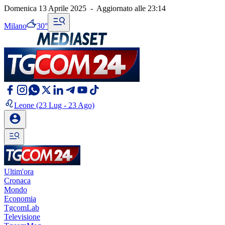
Domenica 13 Aprile 2025
-
Aggiornato alle
23:14
Milano
30°
Leone
(23 Lug - 23 Ago)
Ultim'ora
Cronaca
Mondo
Economia
TgcomLab
Televisione