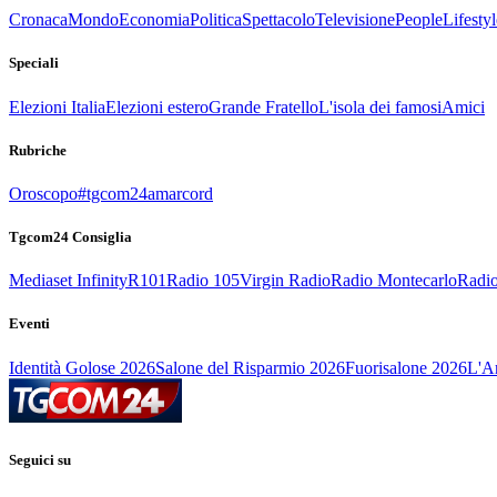
Cronaca
Mondo
Economia
Politica
Spettacolo
Televisione
People
Lifestyl
Speciali
Elezioni Italia
Elezioni estero
Grande Fratello
L'isola dei famosi
Amici
Rubriche
Oroscopo
#tgcom24amarcord
Tgcom24 Consiglia
Mediaset Infinity
R101
Radio 105
Virgin Radio
Radio Montecarlo
Radio
Eventi
Identità Golose 2026
Salone del Risparmio 2026
Fuorisalone 2026
L'Ar
Seguici su