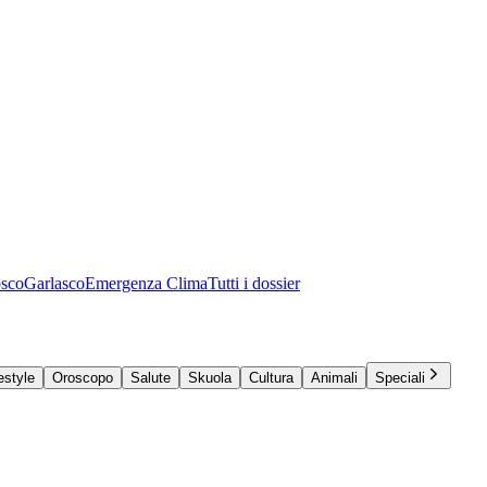
osco
Garlasco
Emergenza Clima
Tutti i dossier
estyle
Oroscopo
Salute
Skuola
Cultura
Animali
Speciali