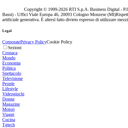
Copyright © 1999-
2026
RTI S.p.A. Business Digital - P.I
Bassi) - Uffici Viale Europa 46, 20093 Cologno Monzese (MI)
Rispett
artificiale generativa. È altresì fatto divieto espresso di utilizzare mez
Legal
Corporate
Privacy Policy
Cookie Policy
Sezioni
Cronaca
Mondo
Economia
Politica
Spettacolo
Televisione
People
Lifestyle
Videogiochi
Donne
Magazine
Motori
Viaggi
Cucina
Tgtech