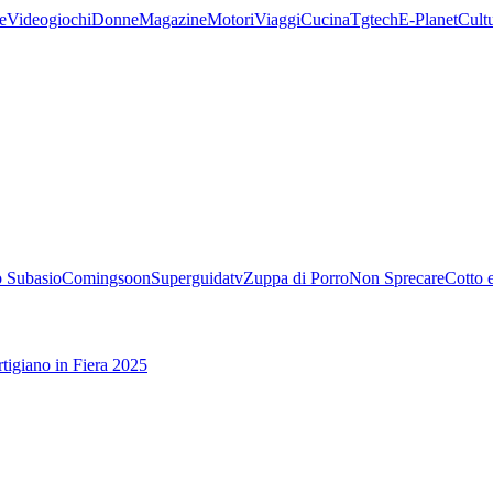
e
Videogiochi
Donne
Magazine
Motori
Viaggi
Cucina
Tgtech
E-Planet
Cult
 Subasio
Comingsoon
Superguidatv
Zuppa di Porro
Non Sprecare
Cotto 
tigiano in Fiera 2025