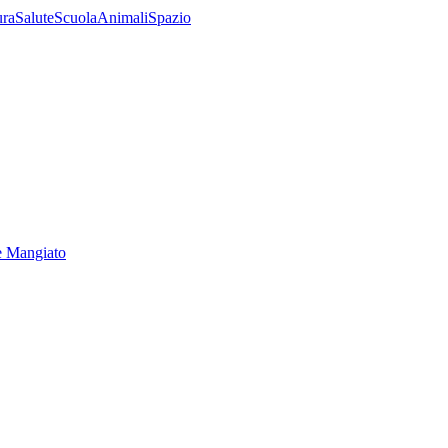
ura
Salute
Scuola
Animali
Spazio
e Mangiato