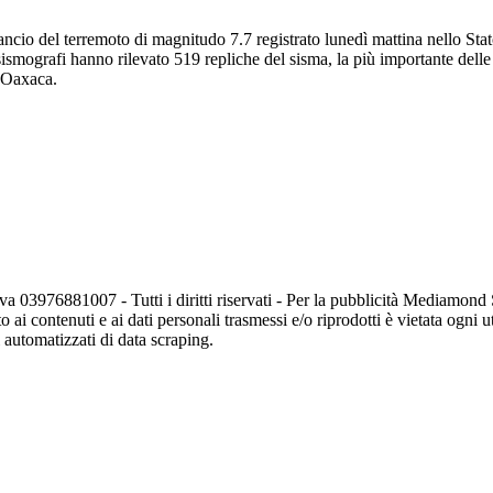
 bilancio del terremoto di magnitudo 7.7 registrato lunedì mattina nello S
sismografi hanno rilevato 519 repliche del sisma, la più importante delle
di Oaxaca.
va 03976881007 - Tutti i diritti riservati - Per la pubblicità Mediamon
o ai contenuti e ai dati personali trasmessi e/o riprodotti è vietata ogni 
zi automatizzati di data scraping.