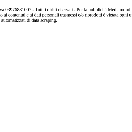
va 03976881007 - Tutti i diritti riservati - Per la pubblicità Mediamon
o ai contenuti e ai dati personali trasmessi e/o riprodotti è vietata ogni 
zi automatizzati di data scraping.