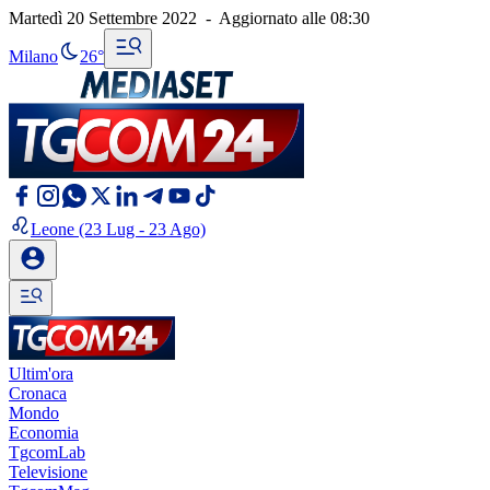
Martedì 20 Settembre 2022
-
Aggiornato alle
08:30
Milano
26°
Leone
(23 Lug - 23 Ago)
Ultim'ora
Cronaca
Mondo
Economia
TgcomLab
Televisione