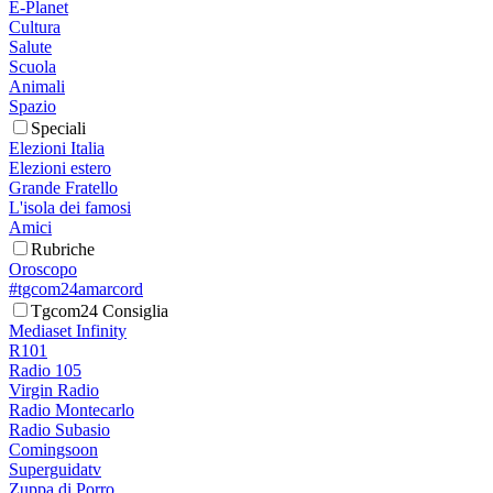
E-Planet
Cultura
Salute
Scuola
Animali
Spazio
Speciali
Elezioni Italia
Elezioni estero
Grande Fratello
L'isola dei famosi
Amici
Rubriche
Oroscopo
#tgcom24amarcord
Tgcom24 Consiglia
Mediaset Infinity
R101
Radio 105
Virgin Radio
Radio Montecarlo
Radio Subasio
Comingsoon
Superguidatv
Zuppa di Porro