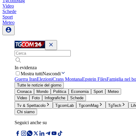
TgcomMag
Video
Schede
Sport
Meteo
In evidenza
Mostra tutti
Nascondi
Guerra Iran
Elezioni
Crans Montana
Epstein Files
Famiglia nel b
Tutte le notizie del giorno
Cronaca
Mondo
Politica
Economia
Sport
Meteo
Video
Foto
Infografiche
Schede
Tv & Spettacolo
TgcomLab
TgcomMag
TgTech
Lif
Chi siamo
Seguici anche su